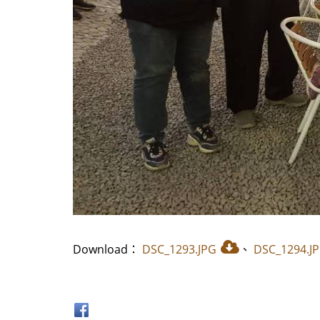
Download：
DSC_1293.JPG
、
DSC_1294.J