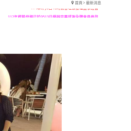
首頁
最新消息
114年8月8日18時假會址頒發理監事證書
112年模範母親已於0513日舉辦完畢感謝全體會員參與
本會目前有七人座公務車乙輛歡迎大家洽借
114年8月8日18時假會址頒發理監事證書
112年模範母親已於0513日舉辦完畢感謝全體會員參與
本會目前有七人座公務車乙輛歡迎大家洽借