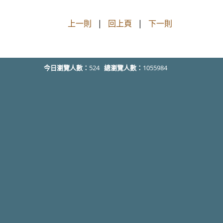
上一則
|
回上頁
|
下一則
今日瀏覽人數：
524
總瀏覽人數：
1055984