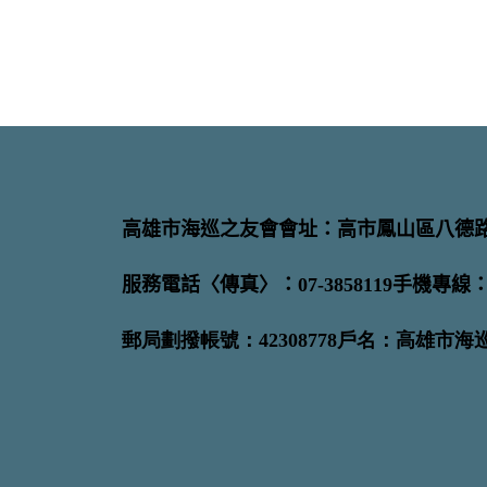
高雄市海巡之友會會址：高市鳳山區八德路
服務電話〈傳真〉：07-3858119手機專線：09
郵局劃撥帳號：42308778戶名：高雄市