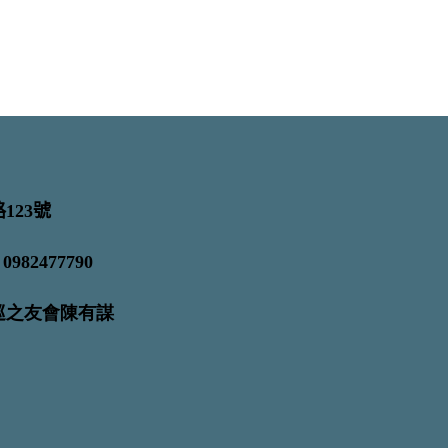
123號
82477790
海巡之友會陳有謀