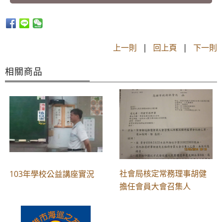
上一則
|
回上頁
|
下一則
相關商品
社會局核定常務理事胡健
103年學校公益講座實況
擔任會員大會召集人