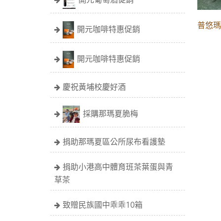
普悠
開元咖啡特惠促銷
開元咖啡特惠促銷
慶祝黃埔校慶好酒
採購那瑪夏脆梅
捐助那瑪夏區公所尿布看護墊
捐助小港高中體育班茶葉蛋與青
草茶
致贈民族國中乖乖10箱