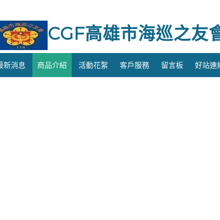
CGF高雄市海巡之友
最新消息
商品介紹
活動花絮
客戶服務
留言板
好站連