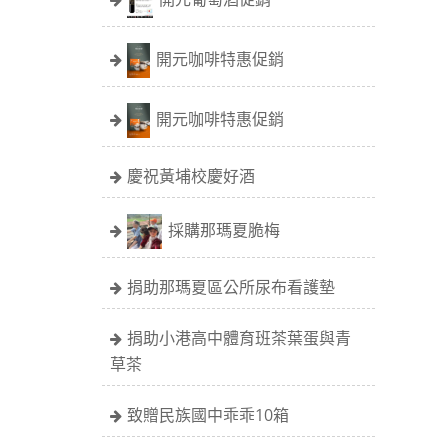
開元咖啡特惠促銷
開元咖啡特惠促銷
慶祝黃埔校慶好酒
採購那瑪夏脆梅
捐助那瑪夏區公所尿布看護墊
捐助小港高中體育班茶葉蛋與青
草茶
致贈民族國中乖乖10箱