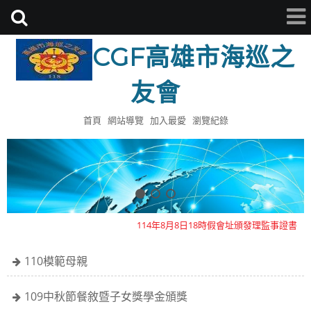
CGF高雄市海巡之
友會
首頁
網站導覽
加入最愛
瀏覽紀錄
114年8月8日18時假會址頒發理監事證書
112年模範母親已於0513日舉辦完畢感謝全體會員參與
本會目前有七人座公務車乙輛歡迎大家洽借
110模範母親
114年8月8日18時假會址頒發理監事證書
109中秋節餐敘暨子女獎學金頒獎
112年模範母親已於0513日舉辦完畢感謝全體會員參與