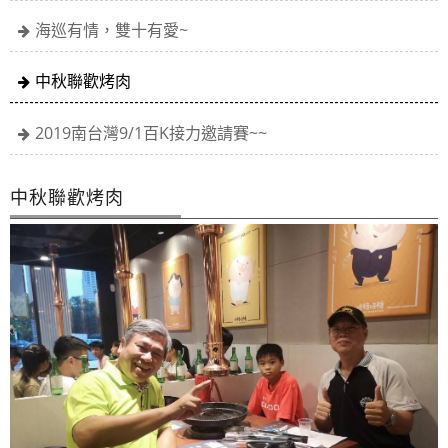
本會目前有七人座公務車乙輛歡迎大家洽借
海巡有情，雙十有愛~
中秋聯歡烤肉
2019南台灣9/1百K接力邀請賽~~
中秋聯歡烤肉