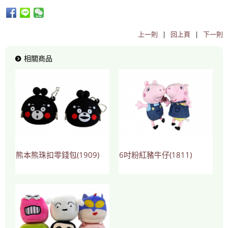
上一則
|
回上頁
|
下一則
相關商品
熊本熊珠扣零錢包(1909)
6吋粉紅豬牛仔(1811)