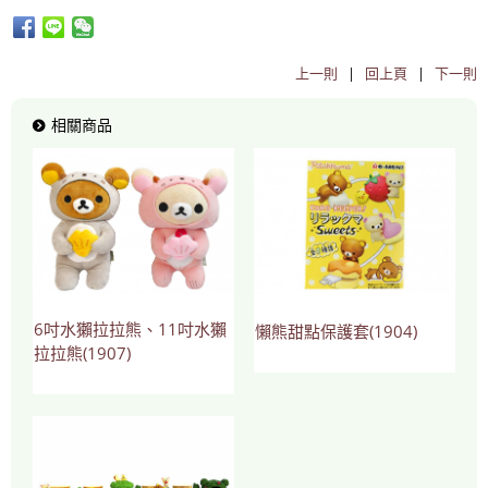
上一則
|
回上頁
|
下一則
相關商品
6吋水獺拉拉熊、11吋水獺
懶熊甜點保護套(1904)
拉拉熊(1907)