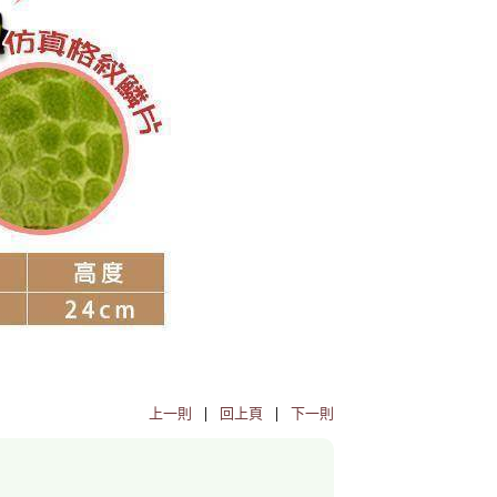
上一則
|
回上頁
|
下一則