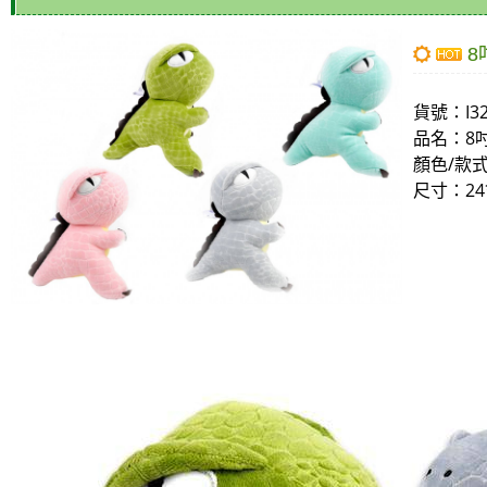
8
貨號：
I3
品名：
8
顏色/款
尺寸
：24