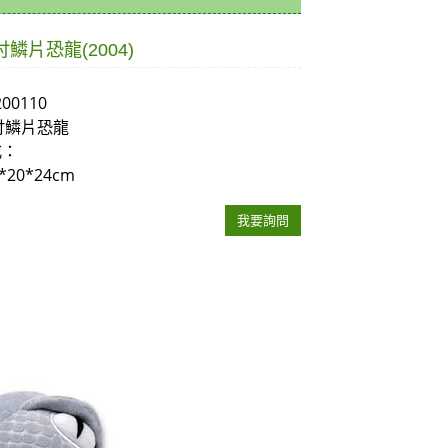
吋鱗片恐龍(2004)
200110
吋鱗片恐龍
式：
*20*24cm
我要詢問