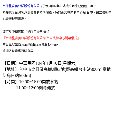
台灣星宮美亞諾股份有限公司
於民國102年正式成立以來已歷經二年。
為提供全台灣客戶更優質的技術服務，特於南北往來的中心點-台中，設立技術中
心暨機械展示場。
謹訂於中華民國104年1月10日 舉行
『台灣星宮美亞諾股份有限公司 台中技術中心開幕儀式』
當日並展出Cincom 與Miyano 機台各一台◦
歡迎各位貴賓蒞臨指教◦
【日期】中華民國104年1月10日(星期六)
【地址】台中市烏日區高鐵2路3號(距高鐵台中站800m 臺鐵
新烏日站500m)
【時間】10:00~16:00開放參觀
11:00~12:00開幕儀式