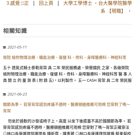
3.感覺 □正
|
回上頁
|
大學工學博士 ・台大醫學院醫學
系 【現職】 ・
相關知識
2021-05-11
榮院 檢附物理治療、職能治療、復健 科、骨科、身障醫療科、神經科等
五十 透氣式騎士泰勒背架 具 二年 榮民服務處、榮譽國民 之家、各級榮院
檢附物理治療、職能治療、復健 科、骨科、身障醫療科、神經科等 醫 事 人
員 開 立 的 量 測 表 ( 附 錄 五)，以利製作。 五一 CASH 背架 具 二年 榮民服
2021-06-23
關節為準。 若穿背架感到疼痛不適時，醫療頸圈推薦可用棉 您穿對了嗎～
背架
勿坐於過軟的沙發或椅子上，高度 以坐下後膝蓋不高於髖關節為準。 若
穿背架感到疼痛不適時，醫療頸圈推薦可用棉 您穿對了嗎～背架正確穿法
◎林口長庚護理部護理長 陳昕霓、陳憲葳 ◎林口長庚護理部督導 蔡美菊校