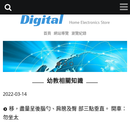
首頁
網站導覽
瀏覽紀錄
幼教相關知識
2022-03-14
移，盡量呈後腦勺、肩膀及臀 部三點垂直。 開車：
勿坐太