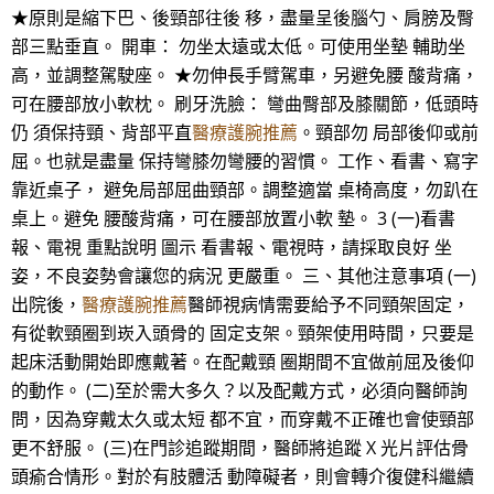
★原則是縮下巴、後頸部往後 移，盡量呈後腦勺、肩膀及臀
部三點垂直。 開車： 勿坐太遠或太低。可使用坐墊 輔助坐
高，並調整駕駛座。 ★勿伸長手臂駕車，另避免腰 酸背痛，
可在腰部放小軟枕。 刷牙洗臉： 彎曲臀部及膝關節，低頭時
仍 須保持頸、背部平直
醫療護腕推薦
。頸部勿 局部後仰或前
屈。也就是盡量 保持彎膝勿彎腰的習慣。 工作、看書、寫字
靠近桌子， 避免局部屈曲頸部。調整適當 桌椅高度，勿趴在
桌上。避免 腰酸背痛，可在腰部放置小軟 墊。 3 (一)看書
報、電視 重點說明 圖示 看書報、電視時，請採取良好 坐
姿，不良姿勢會讓您的病況 更嚴重。 三、其他注意事項 (一)
出院後，
醫療護腕推薦
醫師視病情需要給予不同頸架固定，
有從軟頸圈到崁入頭骨的 固定支架。頸架使用時間，只要是
起床活動開始即應戴著。在配戴頸 圈期間不宜做前屈及後仰
的動作。 (二)至於需大多久？以及配戴方式，必須向醫師詢
問，因為穿戴太久或太短 都不宜，而穿戴不正確也會使頸部
更不舒服。 (三)在門診追蹤期間，醫師將追蹤 X 光片評估骨
頭瘉合情形。對於有肢體活 動障礙者，則會轉介復健科繼續