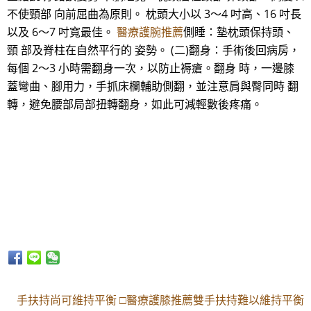
不使頸部 向前屈曲為原則。 枕頭大小以 3～4 吋高、16 吋長
以及 6～7 吋寬最佳。
醫療護腕推薦
側睡：墊枕頭保持頭、
頸 部及脊柱在自然平行的 姿勢。 (二)翻身：手術後回病房，
每個 2～3 小時需翻身一次，以防止褥瘡。翻身 時，一邊膝
蓋彎曲、腳用力，手抓床欄輔助側翻，並注意肩與臀同時 翻
轉，避免腰部局部扭轉翻身，如此可減輕數後疼痛。
手扶持尚可維持平衡 □醫療護膝推薦雙手扶持難以維持平衡