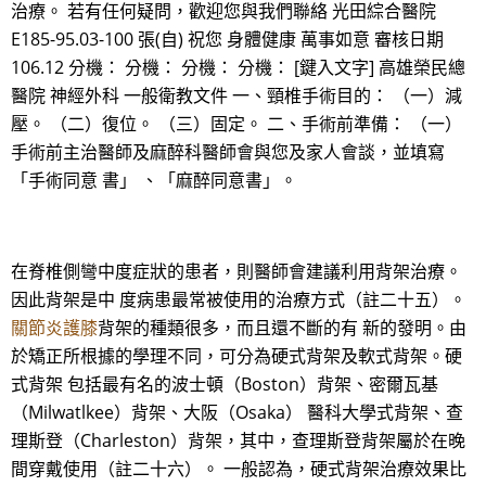
治療。 若有任何疑問，歡迎您與我們聯絡 光田綜合醫院
E185-95.03-100 張(自) 祝您 身體健康 萬事如意 審核日期
106.12 分機： 分機： 分機： 分機： [鍵入文字] 高雄榮民總
醫院 神經外科 一般衛教文件 一、頸椎手術目的： （一）減
壓。 （二）復位。 （三）固定。 二、手術前準備： （一）
手術前主治醫師及麻醉科醫師會與您及家人會談，並填寫
「手術同意 書」 、「麻醉同意書」。
在脊椎側彎中度症狀的患者，則醫師會建議利用背架治療。
因此背架是中 度病患最常被使用的治療方式（註二十五）。
關節炎護膝
背架的種類很多，而且還不斷的有 新的發明。由
於矯正所根據的學理不同，可分為硬式背架及軟式背架。硬
式背架 包括最有名的波士頓（Boston）背架、密爾瓦基
（Milwatlkee）背架、大阪（Osaka） 醫科大學式背架、查
理斯登（Charleston）背架，其中，查理斯登背架屬於在晚
間穿戴使用（註二十六）。 一般認為，硬式背架治療效果比