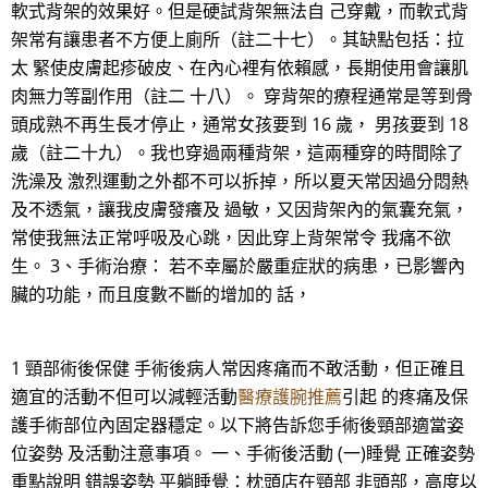
軟式背架的效果好。但是硬試背架無法自 己穿戴，而軟式背
架常有讓患者不方便上廁所（註二十七）。其缺點包括：拉
太 緊使皮膚起疹破皮、在內心裡有依賴感，長期使用會讓肌
肉無力等副作用（註二 十八）。 穿背架的療程通常是等到骨
頭成熟不再生長才停止，通常女孩要到 16 歲， 男孩要到 18
歲（註二十九）。我也穿過兩種背架，這兩種穿的時間除了
洗澡及 激烈運動之外都不可以拆掉，所以夏天常因過分悶熱
及不透氣，讓我皮膚發癢及 過敏，又因背架內的氣囊充氣，
常使我無法正常呼吸及心跳，因此穿上背架常令 我痛不欲
生。 3、手術治療： 若不幸屬於嚴重症狀的病患，已影響內
臟的功能，而且度數不斷的增加的 話，
1 頸部術後保健 手術後病人常因疼痛而不敢活動，但正確且
適宜的活動不但可以減輕活動
醫療護腕推薦
引起 的疼痛及保
護手術部位內固定器穩定。以下將告訴您手術後頸部適當姿
位姿勢 及活動注意事項。 一、手術後活動 (一)睡覺 正確姿勢
重點說明 錯誤姿勢 平躺睡覺：枕頭店在頸部 非頭部，高度以