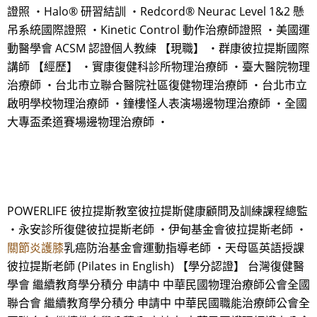
證照 ・Halo® 研習結訓 ・Redcord® Neurac Level 1&2 懸
吊系統國際證照 ・Kinetic Control 動作治療師證照 ・美國運
動醫學會 ACSM 認證個人教練 【現職】 ・群康彼拉提斯國際
講師 【經歷】 ・實康復健科診所物理治療師 ・臺大醫院物理
治療師 ・台北市立聯合醫院社區復健物理治療師 ・台北市立
啟明學校物理治療師 ・鐘樓怪人表演場邊物理治療師 ・全國
大專盃柔道賽場邊物理治療師 ・
POWERLIFE 彼拉提斯教室彼拉提斯健康顧問及訓練課程總監
・永安診所復健彼拉提斯老師 ・伊甸基金會彼拉提斯老師 ・
關節炎護膝
乳癌防治基金會運動指導老師 ・天母區英語授課
彼拉提斯老師 (Pilates in English) 【學分認證】 台灣復健醫
學會 繼續教育學分積分 申請中 中華民國物理治療師公會全國
聯合會 繼續教育學分積分 申請中 中華民國職能治療師公會全