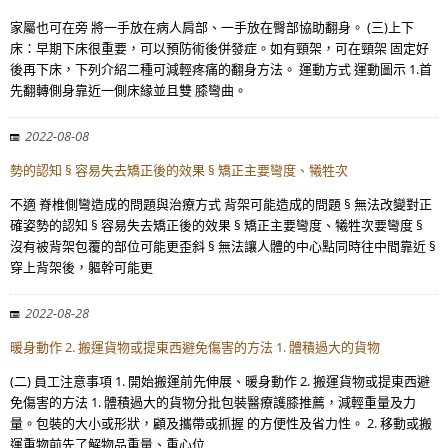
家屬也可在旁 將一手放在病人肩部、一手放在臀部協助翻身。 (三)上下
床：早期下床很重要，可以預防術後併發症。如有頸架，可在頸架 固定好
後再下床，下列介紹二種可減輕疼痛的翻身方法。 運動方式 運動圖示 1.首
先翻轉側身靠近一側床緣並且雙 膝彎曲。
2022-08-08
勢的認知 § 容易失去矯正後的效果 § 矯正主要彎度、犧牲次
不適 脊椎側彎造成的問題與治療方式 背架可能造成的問題 § 無法改變對正
確姿勢的認知 § 容易失去矯正後的效果 § 矯正主要彎度、犧牲次要彎度 §
沒有被背架包覆的部位可能更歪斜 § 無法讓人體的中心點同時往中間靠近 §
穿上背架後，軀幹可能更
2022-08-28
暖身動作 2. 搬運貨物或提東西避免傷害的方法 1. 體積過大的貨物
(二) 員工注意事項 1. 開始搬運前先伸展、暖身動作 2. 搬運貨物或提東西避
免傷害的方法 1. 體積過大的貨物分批包裝醫療護膝推薦，減輕重量及力
量。包裝的大小或形狀，顧及攜帶或抓握 的方便性及省力性。 2. 移動或搬
運重物前先了解物品重量、重心位