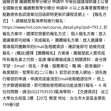
國聯合會 繼續教育學分積分 申請中 中華民國護理師護士公會
全國聯合會 繼續教育學分積分 申請中 ※以上各專業實際積分
點數將依各認證單位回函即時更新於課程官網上。 【報名方
式】 1. 請連結至藍海學苑進行報名：
https://www.hnl.com.tw/course_detail.php?pid=793 2. 於
報名方案中，選擇您想要的報名方式： 個人報名方案：放入
選課單即可結帳，完成報名。 團體報名方案：放入選課單，
需填寫同團夥伴的Email及相關資訊，確認後即可 結帳完成
報名。 (備註)選擇【團體報名】方案者，團報發起人需完成
所有報名者之付款，並請 備妥團報成員之相關資料：身分證
字號、Email、姓名、手機、服務單位、職 稱、飲食偏好、
執業類別、發票形式(二/三聯) 3. 若您初次進入網站，須先進
行帳號的申請，申請完成後須至Email收取驗證信件， 依上
方步驟通過驗證，即可開始使用網站功能並進行報名。 4. 有
任何問題，請洽(02)27035353藍海學苑。 【交通資訊】 淡江
大學台北校區 2樓 【207】教室 地址：台北市大安區金華街
199巷5號