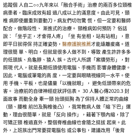
追蹤個 人自二○○九年來以「融合手術」治療 的兩百多位頸椎
病患者，臨床成效有超 過八成以上的滿意度。由此可見，頸
椎 病即使嚴重到要動刀，病友們切勿驚 慌，但一定要和醫師
配合，做階段性、 漸進式的治療。 頸椎病如何預防？ 俗話
說：「坐乎正，才會得人疼」「坐 有坐相，站有站相」，意
即平日就得保 持正確姿勢，
醫療護腕推薦
才能遠離痠痛。道
理很簡 單、明白，但就是很多人做不到，導致 產生許許多多
的低頭族、烏龜脖、猿人 族。古代人所謂「案牘勞形」，對
照現 代人，就是長期低頭使用電腦、手機而 影響身體健康。
因此，電腦或筆電的高 度，一定要與眼睛視線同一水平。使
用 手機、平板，也是儘量「以機就眼」， 避免低頭帶來的危
害。 治療前的自律神經症狀評估表。 30 人醫心傳2020.3 封
面故事 而動全身 牽一頸 抬頭挺胸 為了保持人體正常的曲線
（頸、腰椎 前凹及胸椎後凸），我常教病人做「縮 下巴」運
動，理由很簡單，就是「反向 操作」，藉著下顎內縮，除了
可矯正頸 椎過直外，整個脊椎曲線也會隨之挺拔 起來。此
外，上班族出門常要提電腦包 或公事包，建議改用「後背