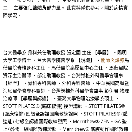
次，一次 5 秒）： 動作一： 主要強化右側背部力量。 動作
二： 主要強化整體背部力量。 此資料僅供參考，關於病情實
際狀況，
台大醫學系 骨科兼任助理教授 張定國 主任 【學歷】 ・陽明
大學工學博士 ・台大醫學院醫學系 【現職】 ・
關節炎護膝
馬
偕醫院脊椎骨科主任 ・馬偕醫院高壓氧中心主任 ・馬偕醫院
資深主治醫師 ・部定助理教授 ・台灣脊椎外科醫學會理事
【經歷】 ・骨科專科醫師 ・外科專科醫師 ・中華民國高壓暨
海底醫學會專科醫師 ・台灣脊椎外科醫學會監事 彭伊君 物理
治療師 【學歷與認證】 ・臺灣大學物理治療學系碩士 ・
STOTT PILATES® (臨床復健) 授證講師 ・STOTT PILATES®
(臨床復健) 四級全認證國際教練證照 ・STOTT PILATES® (體
適能) 七級全認證國際教練證照 ・Merrithew® ZEN‧GA 墊
上/器械一級國際教練證照 ・Merrithew® 筋膜動作國際教練