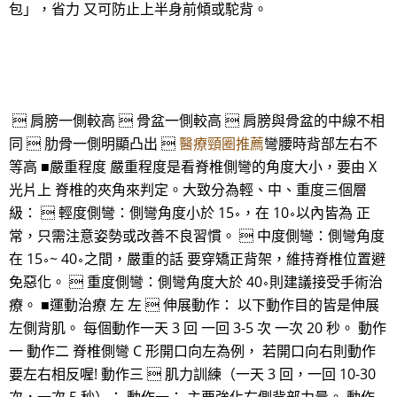
包」，省力 又可防止上半身前傾或駝背。
 肩膀一側較高  骨盆一側較高  肩膀與骨盆的中線不相
同  肋骨一側明顯凸出 
醫療頸圈推薦
彎腰時背部左右不
等高 ■嚴重程度 嚴重程度是看脊椎側彎的角度大小，要由 X
光片上 脊椎的夾角來判定。大致分為輕、中、重度三個層
級：  輕度側彎：側彎角度小於 15∘，在 10∘以內皆為 正
常，只需注意姿勢或改善不良習慣。  中度側彎：側彎角度
在 15∘~ 40∘之間，嚴重的話 要穿矯正背架，維持脊椎位置避
免惡化。  重度側彎：側彎角度大於 40∘則建議接受手術治
療。 ■運動治療 左 左  伸展動作： 以下動作目的皆是伸展
左側背肌。 每個動作一天 3 回 一回 3-5 次 一次 20 秒。 動作
一 動作二 脊椎側彎 C 形開口向左為例， 若開口向右則動作
要左右相反喔! 動作三  肌力訓練（一天 3 回，一回 10-30