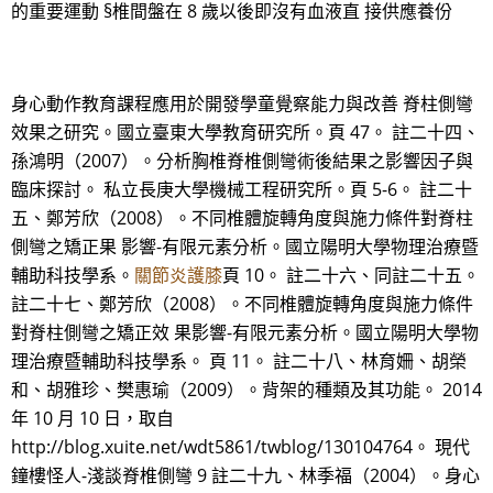
的重要運動 §椎間盤在 8 歲以後即沒有血液直 接供應養份
身心動作教育課程應用於開發學童覺察能力與改善 脊柱側彎
效果之研究。國立臺東大學教育研究所。頁 47。 註二十四、
孫鴻明（2007）。分析胸椎脊椎側彎術後結果之影響因子與
臨床探討。 私立長庚大學機械工程研究所。頁 5-6。 註二十
五、鄭芳欣（2008）。不同椎體旋轉角度與施力條件對脊柱
側彎之矯正果 影響-有限元素分析。國立陽明大學物理治療暨
輔助科技學系。
關節炎護膝
頁 10。 註二十六、同註二十五。
註二十七、鄭芳欣（2008）。不同椎體旋轉角度與施力條件
對脊柱側彎之矯正效 果影響-有限元素分析。國立陽明大學物
理治療暨輔助科技學系。 頁 11。 註二十八、林育姍、胡榮
和、胡雅珍、樊惠瑜（2009）。背架的種類及其功能。 2014
年 10 月 10 日，取自
http://blog.xuite.net/wdt5861/twblog/130104764。 現代
鐘樓怪人-淺談脊椎側彎 9 註二十九、林季福（2004）。身心