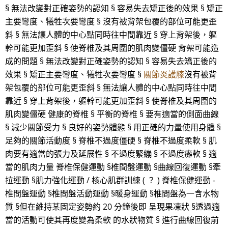
§ 無法改變對正確姿勢的認知 § 容易失去矯正後的效果 § 矯正
主要彎度、犧牲次要彎度 § 沒有被背架包覆的部位可能更歪
斜 § 無法讓人體的中心點同時往中間靠近 § 穿上背架後，軀
幹可能更加歪斜 § 使脊椎及其周圍的肌肉變僵硬 背架可能造
成的問題 § 無法改變對正確姿勢的認知 § 容易失去矯正後的
效果 § 矯正主要彎度、犧牲次要彎度 §
關節炎護膝
沒有被背
架包覆的部位可能更歪斜 § 無法讓人體的中心點同時往中間
靠近 § 穿上背架後，軀幹可能更加歪斜 § 使脊椎及其周圍的
肌肉變僵硬 健康的脊椎 § 平衡的脊椎 § 要有適當的側面曲線
§ 減少關節受力 § 良好的姿勢體態 § 用正確的力量使用身體 §
足夠的關節活動度 § 脊椎不過度僵硬 § 脊椎不過度柔軟 § 肌
肉要有適當的張力及延展性 § 不過度緊繃 § 不過度癱軟 § 適
當的肌肉力量 脊椎保健運動 §椎間盤運動 §曲線回復運動 §牽
拉運動 §肌力強化運動 / 核心肌群訓練 ( ？ ) 脊椎保健運動 -
椎間盤運動 §椎間盤活動運動 §暖身運動 §椎間盤為一含水物
質 §但在維持某固定姿勢約 20 分鐘後即 呈現果凍狀 §透過適
當的活動可使其再度變為柔軟 的水狀物質 § 進行曲線回復前