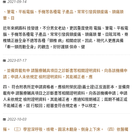
2021-09-14
、筆電、平板電腦、手機等各種電 子產品，常常引發肩頸痠痛、頭痛頭
暈、目
近年來網路科 技發達，不分男女老幼，更因重度使用 電腦、筆電、平板電
腦、手機等各種電 子產品，常常引發肩頸痠痛、頭痛頭 暈、目眩耳鳴、脊
椎矯正器全身不適等各種「頸椎 病」相關症狀。因此，現代人更應具備
「牽一頸而動全身」的觀念，好好護頸 保命、健
2023-07-17
，並備齊載有申 請醫療輔具項目之診斷書等相關證明資料，向各該機構申
請；申請人未依規定 檢附證明資料，其能補正者，應
四、 符合附表所定申請資格者，應檢附榮民證(義士證)正反面影本，並備齊
載有申 請醫療輔具項目之診斷書等相關證明資料，向各該機構申請；申請
人未依規定 檢附證明資料，其能補正者，應通知限期補正；屆期不補正或
不能補正者，逕 行駁回；經審查符合規定者，予以核定，
2022-10-03
薙。 （三）學習深呼吸、咳嗽、圓滾木翻身、側身上下床。 （四）依醫囑