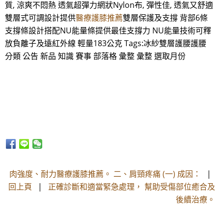
質, 涼爽不悶熱 透氣超彈力網狀Nylon布, 彈性佳, 透氣又舒適
雙層式可調設計提供
醫療護膝推薦
雙層保護及支撐 背部6條
支撐條設計搭配NU能量條提供最佳支撐力 NU能量技術可釋
放負離子及遠紅外線 輕量183公克 Tags:冰紗雙層護腰護腰
分類 公告 新品 知識 賽事 部落格 彙整 彙整 選取月份
肉強度、耐力醫療護膝推薦。 二、肩頸疼痛 (一) 成因：
|
回上頁
|
正確診斷和適當緊急處理， 幫助受傷部位癒合及
後續治療。