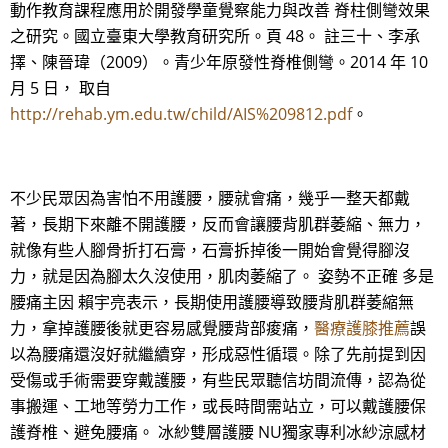
動作教育課程應用於開發學童覺察能力與改善 脊柱側彎效果
之研究。國立臺東大學教育研究所。頁 48。 註三十、李承
擇、陳晉瑋（2009）。青少年原發性脊椎側彎。2014 年 10
月 5 日， 取自
http://rehab.ym.edu.tw/child/AIS%209812.pdf
。
不少民眾因為害怕不用護腰，腰就會痛，幾乎一整天都戴
著，長期下來離不開護腰，反而會讓腰背肌群萎縮、無力，
就像有些人腳骨折打石膏，石膏拆掉後一開始會覺得腳沒
力，就是因為腳太久沒使用，肌肉萎縮了。 姿勢不正確 多是
腰痛主因 賴宇亮表示，長期使用護腰導致腰背肌群萎縮無
力，拿掉護腰後就更容易感覺腰背部痠痛，
醫療護膝推薦
誤
以為腰痛還沒好就繼續穿，形成惡性循環。除了先前提到因
受傷或手術需要穿戴護腰，有些民眾聽信坊間流傳，認為從
事搬運、工地等勞力工作，或長時間需站立，可以戴護腰保
護脊椎、避免腰痛。 冰紗雙層護腰 NU獨家專利冰紗涼感材