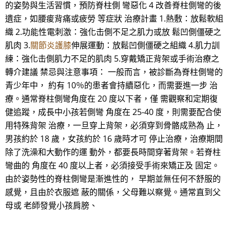
的姿勢與生活習慣，預防脊柱側 彎惡化 4 改善脊柱側彎的後
遺症，如腰痠背痛或疲勞 等症狀 治療計畫 1.熱敷：放鬆軟組
織 2.功能性電刺激：強化击側不足之肌力或放 鬆凹側僵硬之
肌肉 3.
關節炎護膝
伸展運動：放鬆凹側僵硬之組織 4.肌力訓
練：強化击側肌力不足的肌肉 5.穿戴矯正背架或手術治療之
轉介建議 禁忌與注意事項： 一般而言，被診斷為脊柱側彎的
青少年中， 約有 10％的患者會持續惡化，而需要進一步 治
療。通常脊柱側彎角度在 20 度以下者，僅 需觀察和定期復
健追蹤，成長中小孩若側彎 角度在 25-40 度，則需要配合使
用特殊背架 治療，一旦穿上背架，必須穿到骨骼成熟為 止，
男孩約於 18 歲，女孩約於 16 歲時才可 停止治療，治療期間
除了洗澡和大動作的運 動外，都要長時間穿著背架。若脊柱
彎曲的 角度在 40 度以上者，必須接受手術來矯正及 固定。
由於姿勢性的脊柱側彎是漸進性的， 早期並無任何不舒服的
感覺，且由於衣服遮 蔽的關係，父母難以察覺。通常直到父
母或 老師發覺小孩肩膀、