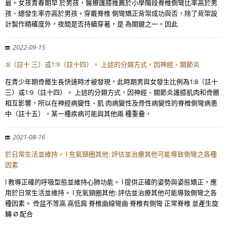
最。女孩青春期早 於男孩，醫療護膝推薦於小學階段脊椎側彎比率高於男
孩、總發生率亦高於男孩。穿戴脊椎 側彎矯正背架成功與否，除了背架設
計製作精確度外，夜間是否持續穿著，是 為關鍵之一。因此
2022-09-15
:8（註十 三）或1:9（註十四）。 上述的分類方式，因神經、關節炎
在青少年期骨骼生長快速時才被發現，此時期男與女發生比例為1:8（註十
三）或1:9（註十四）。 上述的分類方式，因神經、關節炎護膝肌肉和骨骼
相互影響，所以在神經病變性、肌 肉病變性及骨性病變性的脊椎側彎病患
中（註十五），某一種疾病可能與其他兩 種重疊，
2021-08-16
於日常生活並維持。 l 充氣頸圈其他: 評估並治療其他可能導致側彎之各種
因素
l 教導正確的呼吸型態並維持心肺功能。 l 提供正確的姿勢與姿態矯正，應
用於日常生活並維持。 l 充氣頸圈其他: 評估並治療其他可能導致側彎之各
種因素。 骨盆不等高 高低肩 脊椎曲線彎曲 脊椎有側彎 正常脊椎 並產生旋
轉 Ø 配合