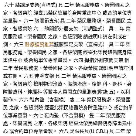
六十 膝踝足支架(直桿式) 具 二年 榮民服務處、榮譽國民 之
家、各級榮院 經臺北榮民總醫院身障重建中心 或合約單位專
業量製。 六一 膝關節支架 具 二年 榮民服務處、榮譽國民 之
家、各級榮院 六二 髖關節外展支架（可調整式） 具 二年 榮
民服務處、榮譽國民 之家、各級榮院 請註明申請左側或右
側。 六三
醫療護腕推薦
髖膝踝足支架（直桿式） 具 二年 榮
民服務處、榮譽國民 之家、各級榮院 經臺北榮民總醫院身障
重建中心 或合約單位專業量製。 六四 拇指外翻夜間支架 個
二年 榮民服務處、榮譽國民 之家、各級榮院 請註明申請左側
或右側。 六五 伸腕支架 具 二年 榮民服務處、榮譽國民 之
家、各級榮院 檢附物理治療、職能治療、復健 科、骨科、身
障醫療科、神經科 等醫事人員開立的量測表(附錄 五)，以利
製作。 六六 鞋內墊（含製模） 隻 二年 榮民服務處、榮譽國
民 之家、各級榮院 經臺北榮民總醫院身障重建中心 或合約單
位專業量製。 六七 鞋內墊（不含製模） 隻 二年 榮民服務
處、榮譽國民 之家、各級榮院 經臺北榮民總醫院身障重建中
心 或合約單位專業量製。 六八 足踝裝具(U.C.B.L) 具 二年 榮