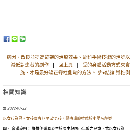
病因、改良並提高背架的治療效果、骨科手術技術的進步以
減低對患者的副作
|
回上頁
|
受的身體活動方式來實
施，才是最好矯正脊柱側彎的方法。 參●結論 脊椎側
相關知識
2022-07-22
以女孩為最。女孩青春期早 於男孩，醫療護膝推薦於小學階段脊
四、 會議說明： 脊椎側彎易發生於國中與國小年齡之兒童，尤以女孩為