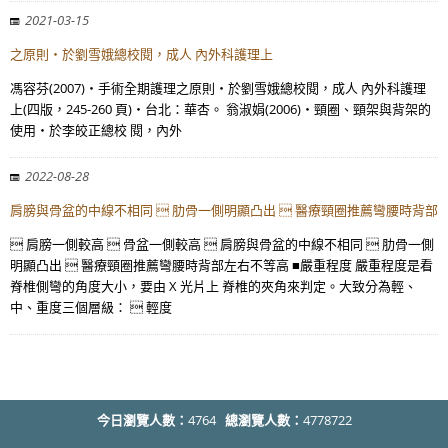
2021-03-15
之原則‧於劉雪娥總校閱，成人 內外科護理上
馮容芬(2007)‧手術全期護理之原則‧於劉雪娥總校閱，成人 內外科護理
上(四版，245-260 頁)‧台北：華杏。 翁淑娟(2006)‧頸圈、頸架與背架的
使用‧於李皎正總校 閱，內外
2022-08-28
肩膀與骨盆的中線不相同  肋骨一側明顯凸出  醫療頸圈推薦彎腰時背部
 肩膀一側較高  骨盆一側較高  肩膀與骨盆的中線不相同  肋骨一側
明顯凸出  醫療頸圈推薦彎腰時背部左右不等高 ■嚴重程度 嚴重程度是看
脊椎側彎的角度大小，要由 X 光片上 脊椎的夾角來判定。大致分為輕、
中、重度三個層級：  輕度
今日瀏覽人數：
4764
總瀏覽人數：
4778722