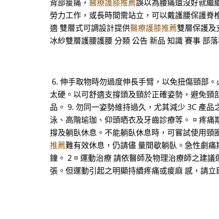
背部痠痛，
醫療護膝推薦
誤以為腰痛還沒好就繼
勞力工作，或長時間需站立，可以戴護腰保護脊椎、避
適 雙層式可調設計提供
醫療護膝推薦
雙層保護及支
冰紗雙層護腰護腰 分類 公告 新品 知識 賽事 部落
6. 伸手取物時勿過度伸長手臂，以免扭傷頸部
太硬。以可舒適支撐頭及頸於正確姿勢，避免頸部過
品。 9. 勿同一姿勢維持過久，尤其減少 3C 產
泳、高階瑜珈、仰頭晒衣及牙齒診療等。 ¤ 疼痛
撐及躺臥休息。不能躺臥休息時，可嘗試使用頸
推薦
難有效休息，仍請儘 量間歇躺臥。急性劇痛
鐘。 2 ¤ 運動治療 請依醫師及物理治療師之
張。但運動引起之明顯持續疼痛或痠麻 感，請立