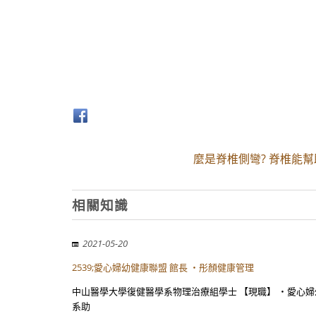
麼是脊椎側彎? 脊椎能
相關知識
2021-05-20
2539;愛心婦幼健康聯盟 館長 ・彤顏健康管理
中山醫學大學復健醫學系物理治療組學士 【現職】 ・愛心婦
系助