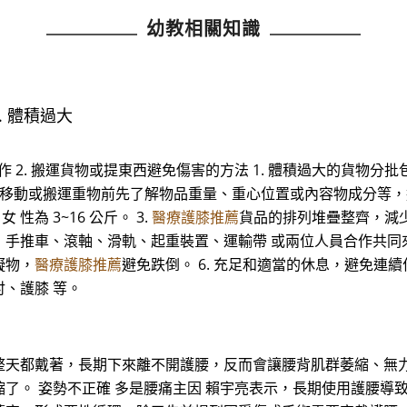
幼教相關知識
. 體積過大
動作 2. 搬運貨物或提東西避免傷害的方法 1. 體積過大的貨物分批
2. 移動或搬運重物前先了解物品重量、重心位置或內容物成分等
性為 3~16 公斤。 3.
醫療護膝推薦
貨品的排列堆疊整齊，減少
手推車、滾軸、滑軌、起重裝置、運輸帶 或兩位人員合作共同來
礙物，
醫療護膝推薦
避免跌倒。 6. 充足和適當的休息，避免連續
、護膝 等。
整天都戴著，長期下來離不開護腰，反而會讓腰背肌群萎縮、無
了。 姿勢不正確 多是腰痛主因 賴宇亮表示，長期使用護腰導