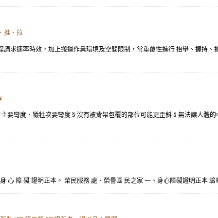
、推、拉
程講求速率時效，加上搬運作業環境及空間限制，常重覆性進行 抬舉、握持、
有
矯正主要彎度、犧牲次要彎度 § 沒有被背架包覆的部位可能更歪斜 § 無法讓人體
 期 內 之 身 心 障 礙 證明正本。 榮民服務 處、榮譽國 民之家 一、身心障礙證明正本