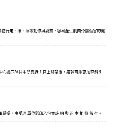
攜物行走、推、拉等動作與姿勢，容易產生肌肉骨骼傷害的健
的中心點同時往中間靠近 § 穿上背架後，軀幹可能更加歪斜 §
 驗畢歸還。由受理 單位影印乙份並註 明 與 正 本 相 符 留 存。