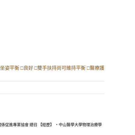
2.坐姿平衡 □良好 □雙手扶持尚可維持平衡 □醫療護
關係促進專業協會 總召 【經歷】 ・中山醫學大學物理治療學