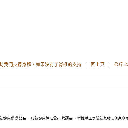
幫助我們支撐身體，如果沒有了脊椎的支持
|
回上頁
|
公斤 
幼健康聯盟 館長 ・彤顏健康管理公司 營運長 ・脊椎矯正器嬰幼兒發展與家庭