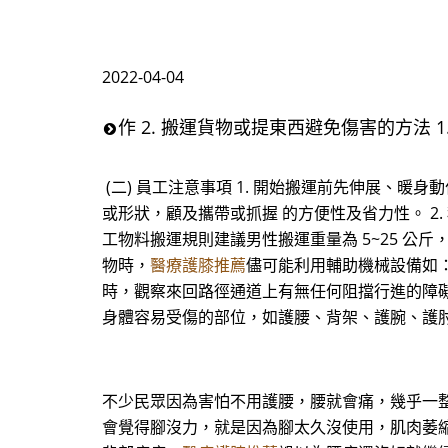
2022-04-04
作 2. 搬運貨物或提東西避免傷害的方法 1
(二) 員工注意事項 1. 開始搬運前先伸展、暖身
或形狀，顧及攜帶或抓握 的方便性及省力性。 
工物料搬運規則建議男性搬運重量為 5~25 公斤，女 
物時，
醫療護膝推薦
儘可能利用輔助機械設備如：
時，觀察來回路徑通道上有無任何阻擋行進的障
身體容易受傷的部位，如護腰、背架、護腕、護肘
不少民眾因為害怕不用護腰，腰就會痛，幾乎一
會覺得腳沒力，就是因為腳太久沒使用，肌肉萎縮