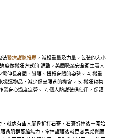
包裝
醫療護膝推薦
，減輕重量及力量。包裝的大小
，適度做搬運方式的 調整。英國職業安全衛生署人
需伸長身體、彎腰、扭轉身體的姿勢。 4. 搬重
搬運物品，減少傷害腰背的機會。 5. 搬運貨物
作業身心過度疲勞。 7. 個人防護裝備使用，保護
力，就像有些人腳骨折打石膏，石膏拆掉後一開始
致腰背肌群萎縮無力，拿掉護腰後就更容易感覺腰