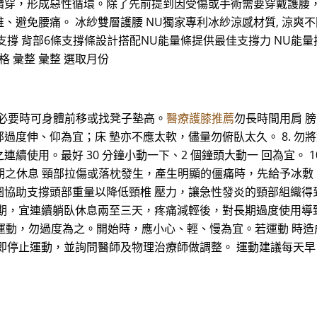
續穿，形成惡性循環。除了先前提到因受傷或手術需要穿戴護腰
免腰痛。 冰紗雙層護腰 NU獨家專利冰紗涼感材質, 涼爽不悶熱 
撐 背部6條支撐條設計搭配NU能量條提供最佳支撐力 NU能量技術
格 彙整 彙整 選取月份
。必要時可身體前移或找凳子墊高。
醫療護膝推薦
勿長時間用肩 膀
度伸、仰為宜；床 墊亦不應太軟，儘量勿俯臥太久。 8. 勿將
品之連續使用。最好 30 分鐘小動一下、2 個鐘頭大動一 回為宜。
期之休息 頸部拉傷或落枕發生，產生明顯的僵痛時，先給予冰敷 1
圈協助支撐頭部重量以降低頸椎 壓力，讓急性發炎的頸部組織得
期，宜連續躺臥休息兩至三天，疼痛減輕後，對長期過度使用導
建議運動，勿過度為之。開始時，應小心、輕、慢為宜。若運動 
即停止運動，並詢問醫師及物理治療師做調整。 運動建議每天