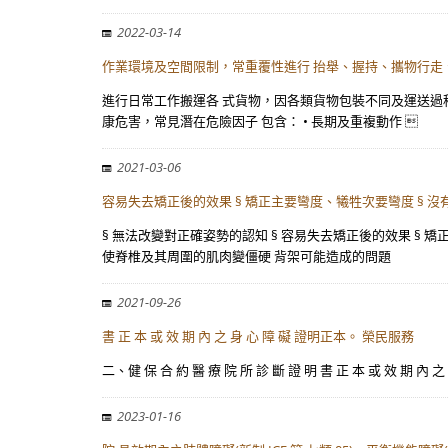
2022-03-14
作業環境及空間限制，常重覆性進行 抬舉、握持、攜物行走
進行日常工作搬運各 式貨物，因各類貨物包裝不同及運送過
康危害，常見潛在危險因子 包含： • 長期及重複動作 
2021-03-06
容易失去矯正後的效果 § 矯正主要彎度、犧牲次要彎度 § 沒
§ 無法改變對正確姿勢的認知 § 容易失去矯正後的效果 § 
使脊椎及其周圍的肌肉變僵硬 背架可能造成的問題
2021-09-26
書 正 本 或 效 期 內 之 身 心 障 礙 證明正本。 榮民服務
二、健 保 合 約 醫 療 院 所 診 斷 證 明 書 正 本 或 效
2023-01-16