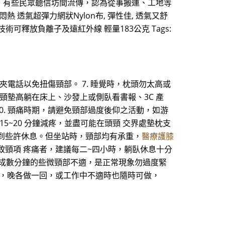
，有些民眾聽信坊間流傳，認為從事搬運、工地等
透氣超彈力網狀Nylon布, 彈性佳, 透氣又舒
可釋放負離子及遠紅外線 輕量183公克 Tags:
夾電話以免扭傷頸部。 7. 睡覺時，枕頭勿太高或
頸墊高躺在床上、沙發上或側臥看書報、3C 產
 10. 頸痛時期，請避免頸部過度後仰之活動，如游
5~20 分鐘減疼，並盡可能在頭頸 交界處墊枕支
到些許休息。但坐站時，頸部均有承重，
醫療護膝
致頸項 疼痛者，建議每二~四小時，躺臥休息十分
時造成數分鐘的些微頸部不適，是正常現象勿過度緊
早，晚各做一回，或工作中不適時也隨時可做，