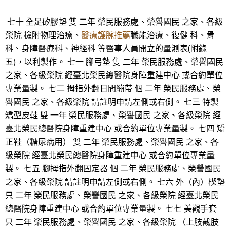
七十 全足矽膠墊 雙 二年 榮民服務處、榮譽國民 之家、各級
榮院 檢附物理治療、
醫療護腕推薦
職能治療、復健 科、骨
科、身障醫療科、神經科 等醫事人員開立的量測表(附錄
五)，以利製作。 七一 腳弓墊 隻 二年 榮民服務處、榮譽國民
之家、各級榮院 經臺北榮民總醫院身障重建中心 或合約單位
專業量製。 七二 拇指外翻日間繃帶 個 二年 榮民服務處、榮
譽國民 之家、各級榮院 請註明申請左側或右側。 七三 特製
矯型皮鞋 雙 一年 榮民服務處、榮譽國民 之家、各級榮院 經
臺北榮民總醫院身障重建中心 或合約單位專業量製。 七四 矯
正鞋（糖尿病用） 雙 二年 榮民服務處、榮譽國民 之家、各
級榮院 經臺北榮民總醫院身障重建中心 或合約單位專業量
製。 七五 腳拇指外翻固定器 個 二年 榮民服務處、榮譽國民
之家、各級榮院 請註明申請左側或右側。 七六 外（內）楔墊
只 二年 榮民服務處、榮譽國民 之家、各級榮院 經臺北榮民
總醫院身障重建中心 或合約單位專業量製。 七七 美觀手套
只 二年 榮民服務處、榮譽國民 之家、各級榮院 （上肢截肢