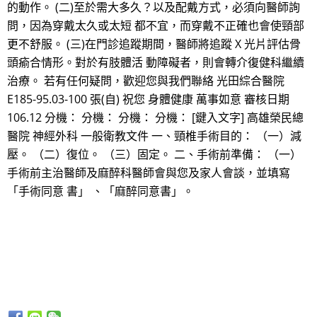
的動作。 (二)至於需大多久？以及配戴方式，必須向醫師詢
問，因為穿戴太久或太短 都不宜，而穿戴不正確也會使頸部
更不舒服。 (三)在門診追蹤期間，醫師將追蹤 X 光片評估骨
頭瘉合情形。對於有肢體活 動障礙者，則會轉介復健科繼續
治療。 若有任何疑問，歡迎您與我們聯絡 光田綜合醫院
E185-95.03-100 張(自) 祝您 身體健康 萬事如意 審核日期
106.12 分機： 分機： 分機： 分機： [鍵入文字] 高雄榮民總
醫院 神經外科 一般衛教文件 一、頸椎手術目的： （一）減
壓。 （二）復位。 （三）固定。 二、手術前準備： （一）
手術前主治醫師及麻醉科醫師會與您及家人會談，並填寫
「手術同意 書」 、「麻醉同意書」。