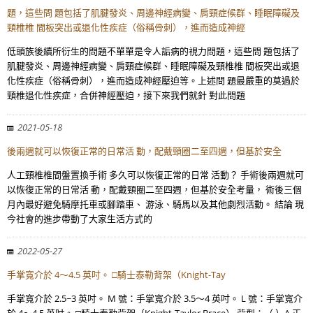
題，這些問 題包括了肌腱發炎、周邊神經病變、肩頸症候群、睡眠障礙及
頸椎椎 間板突出或退化性疾症（俗稱骨刺），進而造成神經
低頭族後續所衍生的問題不單單是令人詬病的視力問題，這些問 題包括了
肌腱發炎、周邊神經病變、肩頸症候群、睡眠障礙及頸椎椎 間板突出或退
化性疾症（俗稱骨刺），進而造成神經壓迫等。上述問 題最嚴重的莫過於
頸椎退化性疾症，合併神經壓迫，接下來我們就針 對此問題
2021-05-18
後兩週就可以恢復正常的日常活 動，配戴頸圈二至四週，但基於安全
人工頸椎椎間盤置換手術 多久可以恢復正常的日常 活動？ 手術後兩週就可
以恢復正常的日常活 動，配戴頸圈二至四週，但基於安全考量， 術後三個
月內最好避免騎摩托車或腳踏車、 游泳、騎馬以及其他劇烈活動。 結論 現
今社會的進步帶動了大家生活方式的
2022-05-27
手掌寬介於 4～4.5 英吋。 □騎士泰勒背架（Knight-Tay
手掌寬介於 2.5~3 英吋。 M 號：手掌寬介於 3.5～4 英吋。 L 號：手掌寬介