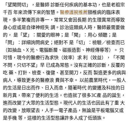
「望聞問切」，是醫師 診斷任何疾病的基本功，也是老祖宗
千百 年來流傳下來的智慧。
醫療護腕推薦
頸椎病的臨床表
現，多半繁複而非專一，常常又會因長期 的生理異常而導致
身心症或是自律神經失 調。診治這類病人時，醫師最需要做
的， 是「望」：關愛的眼神；是「聞」：用心 傾聽；是
「問」：詳細詢問病史；絕對不 是「切」：檢驗／檢查而已
（如抽血、X 光、電腦斷層、磁振造影、神經傳導等）。 只
可惜，現今的醫療行為求快（效率）求 利（效益），「不聞
不問，只切不望」早 已成為常態。沒有正確的診斷，反覆的
吃 藥、打針、檢查、復健、甚至開刀，反而 製造更多的病與
病人，導致更多的醫療浪 費與不幸。 以前農業時代，一般人
的生活是日出而作、日入而息，隨著時代 的變遷及科技的日
新月異，帶來了便利的生活，也造就了很多3C產 品的誕生，
進而改變了大眾的生活型態。現代人的生活也因此有了重 大
的改變，放眼望去，人手一電子產品，無論是平板電腦又或
是手機 等，這樣的生活型態讓許多人成了低頭族。