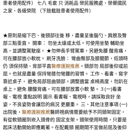
患者使用配件） 七八 毛套 只 消耗品 榮民服務處、榮譽國民
之家、各級榮院 （下肢截肢患者使用配件）
★原則是縮下巴、後頸部往後 移，盡量呈後腦勺、肩膀及臀
部三點垂直。 開車： 勿坐太遠或太低。可使用坐墊 輔助坐
高，並調整駕駛座。 ★勿伸長手臂駕車，另避免腰 酸背痛，
可在腰部放小軟枕。 刷牙洗臉： 彎曲臀部及膝關節，低頭時
仍 須保持頸、背部平直
醫療護腕推薦
。頸部勿 局部後仰或前
屈。也就是盡量 保持彎膝勿彎腰的習慣。 工作、看書、寫字
靠近桌子， 避免局部屈曲頸部。調整適當 桌椅高度，勿趴在
桌上。避免 腰酸背痛，可在腰部放置小軟 墊。 3 (一)看書
報、電視 重點說明 圖示 看書報、電視時，請採取良好 坐
姿，不良姿勢會讓您的病況 更嚴重。 三、其他注意事項 (一)
出院後，
醫療護腕推薦
醫師視病情需要給予不同頸架固定，
有從軟頸圈到崁入頭骨的 固定支架。頸架使用時間，只要是
起床活動開始即應戴著。在配戴頸 圈期間不宜做前屈及後仰