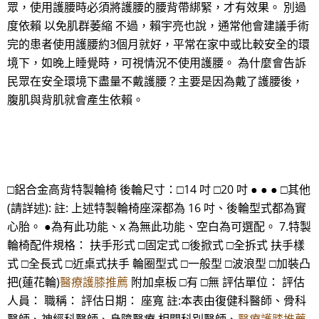
眾，使用護腰時必須將護腰的腰背帶綁緊，才有效果。 別過
度依賴 以免肌群萎縮 不過，賴宇亮也說，通常他會建議手術
完的患者使用護腰約3個月就好，平常在家中或比較安全的環
境下，如晚上睡覺時，可視情況不使用護腰。 為什麼會告訴
民眾在安全環境下盡量不戴護腰？主要是因為戴了護腰後，
腹肌與背肌就會產生依賴。
□鋁合金高背特製輪椅 後輪尺寸：□14 吋 □20 吋 ● ● ● □其他
(請詳述): 註: 上述特製輪椅座深都為 16 吋、後輪型式都為實
心胎。 ●為有此功能、x 為無此功能、空白為可選配。 7.特製
輪椅配件規格： 扶手形式 □固定式 □後掀式 □全拆式 扶手樣
式 □全長式 □近桌式扶手 輪圈型式 □一般型 □波浪型 □加裝凸
把(蓮花輪)
醫療護膝推薦
附加桌板 □有 □無 評估單位： 評估
人員： 職稱： 評估日期： 座寬 註:本表由復健科醫師、骨科