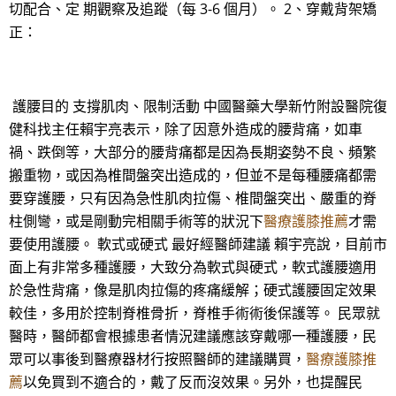
切配合、定 期觀察及追蹤（每 3-6 個月）。 2、穿戴背架矯
正：
護腰目的 支撐肌肉、限制活動 中國醫藥大學新竹附設醫院復
健科找主任賴宇亮表示，除了因意外造成的腰背痛，如車
禍、跌倒等，大部分的腰背痛都是因為長期姿勢不良、頻繁
搬重物，或因為椎間盤突出造成的，但並不是每種腰痛都需
要穿護腰，只有因為急性肌肉拉傷、椎間盤突出、嚴重的脊
柱側彎，或是剛動完相關手術等的狀況下
醫療護膝推薦
才需
要使用護腰。 軟式或硬式 最好經醫師建議 賴宇亮說，目前市
面上有非常多種護腰，大致分為軟式與硬式，軟式護腰適用
於急性背痛，像是肌肉拉傷的疼痛緩解；硬式護腰固定效果
較佳，多用於控制脊椎骨折，脊椎手術術後保護等。 民眾就
醫時，醫師都會根據患者情況建議應該穿戴哪一種護腰，民
眾可以事後到醫療器材行按照醫師的建議購買，
醫療護膝推
薦
以免買到不適合的，戴了反而沒效果。另外，也提醒民