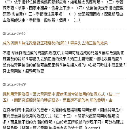
（二）依手術部位檢視鬍鬚與頸部皮膚，如毛髮太長應剃薙。 （三）學習
深呼吸、咳嗽、圓滾木翻身、側身上下床。 （四）依醫囑決定手術後配戴
頸圈(需自費)。 三、手術後注意事項： （一）需配戴頸圈者，配戴期限由
主治醫師決定，手術後一般約戴 3 個月。 （二）
2022-09-15
成的問題 § 無法改變對正確姿勢的認知 § 容易失去矯正後的效果
不適 脊椎側彎造成的問題與治療方式 背架可能造成的問題 § 無法改變對正
確姿勢的認知 § 容易失去矯正後的效果 § 矯正主要彎度、犧牲次要彎度 §
沒有被背架包覆的部位可能更歪斜 § 無法讓人體的中心點同時往中間靠近 §
穿上背架後，軀幹可能更
2023-01-29
議利用背架治療。因此背架是中 度病患最常被使用的治療方式（註二十
五）。關節炎護膝背架的種類很多，而且還不斷的有 新的發明。由
在脊椎側彎中度症狀的患者，則醫師會建議利用背架治療。因此背架是中
度病患最常被使用的治療方式（註二十五）。關節炎護膝背架的種類很
多，而且還不斷的有 新的發明。由於矯正所根據的學理不同，可分為硬式
背架及軟式背架。硬式背架 包括最有名的波士頓（Boston）