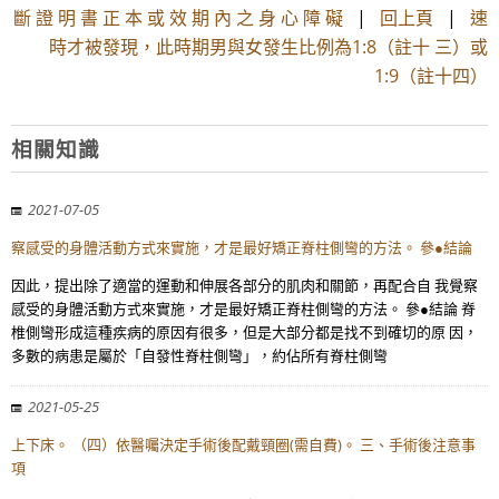
斷 證 明 書 正 本 或 效 期 內 之 身 心 障 礙
|
回上頁
|
速
時才被發現，此時期男與女發生比例為1:8（註十 三）或
1:9（註十四）
相關知識
2021-07-05
察感受的身體活動方式來實施，才是最好矯正脊柱側彎的方法。 參●結論
因此，提出除了適當的運動和伸展各部分的肌肉和關節，再配合自 我覺察
感受的身體活動方式來實施，才是最好矯正脊柱側彎的方法。 參●結論 脊
椎側彎形成這種疾病的原因有很多，但是大部分都是找不到確切的原 因，
多數的病患是屬於「自發性脊柱側彎」，約佔所有脊柱側彎
2021-05-25
上下床。 （四）依醫囑決定手術後配戴頸圈(需自費)。 三、手術後注意事
項