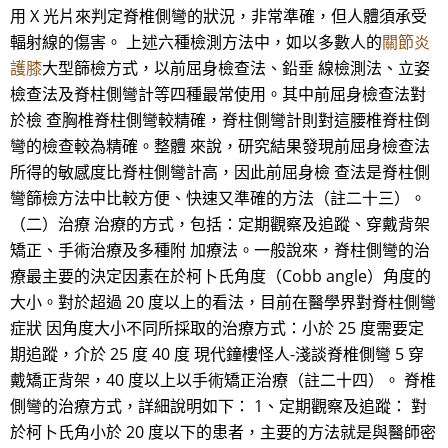
用 X 光片來判定脊椎側彎的狀況，非常準確，但人體須承受
輻射線的傷害。 上述六種檢測方法中，如以多數人的
關節炎
護膝
大型篩檢方式，以前屈身檢查法、鉛垂 線檢測法、立姿
檢查法及脊柱側彎計等四種最常使用。其中前屈身檢查法對
於檢 查胸椎脊柱側彎較精確，脊柱側彎計則對這腰椎脊柱倒
彎的檢查較為精確。整體 來說，研究結果發現前屈身檢查法
所得的敏感度比脊柱側彎計高，因此前屈身檢 查法是脊柱側
彎篩檢方法中比較方便、快速又準確的方法（註二十三）。
（二）治療 治療的方式，包括：定期觀察及追蹤、穿戴背架
矯正、手術治療及多種附 加療法。一般說來，脊柱側彎的治
療最主要的決定因素在於柯卜氏角度（Cobb angle）角度的
大小。對於超過 20 度以上的看法，目前在醫學界對脊柱側彎
症狀 因角度大小不同所採取的治療方式：小於 25 度需要定
期追蹤，介於 25 度 40 度 現代鐘樓怪人-淺談脊椎側彎 5 穿
戴矯正背架，40 度以上以手術矯正治療（註二十四）。 脊椎
側彎的治療方式，詳細說明如下： 1、定期觀察及追蹤： 對
於柯卜氏角小於 20 度以下的患者，主要的方法就是與醫師密