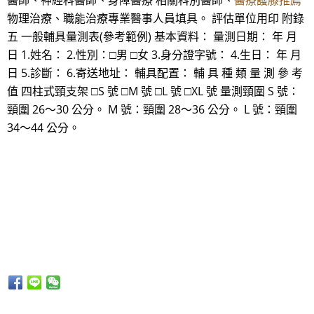
醫師、神經科醫師、身障醫療 相關科別醫師、
醫療護膝推薦
物理治療、職能治療專業醫事人員填具。 評估單位用印 附錄
五 一般輔具量測表(參考範例) 基本資料： 量測日期： 年 月
日 1.姓名： 2.性別：□男 □女 3.身分證字號： 4.生日： 年 月
日 5.診斷： 6.寄送地址： 輔具配置： 輔 具 種 類 量 測 參 考
值 四柱式頸支架 □S 號 □M 號 □L 號 □XL 號 量測頸圍 S 號：
頸圍 26～30 公分。 M 號：頸圍 28～36 公分。 L 號：頸圍
34～44 公分。