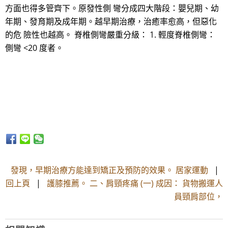
方面也得多管齊下。原發性側 彎分成四大階段：嬰兒期、幼
年期、發育期及成年期。越早期治療，治癒率愈高，但惡化
的危 險性也越高。 脊椎側彎嚴重分級： 1. 輕度脊椎側彎：
側彎 <20 度者。
發現，早期治療方能達到矯正及預防的效果。 居家運動
|
回上頁
|
護膝推薦。 二、肩頸疼痛 (一) 成因： 貨物搬運人
員頸肩部位，