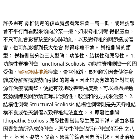
許多患有 脊椎側彎的孩童肩膀看起來會一高一低，或是腰部
會不平行而看起來傾向於某一邊。如果脊椎側彎 得很嚴重，
不只可能會影響孩童的心肺功能，以及對脊椎的關節造成傷
害，也可能影響到長大後會 覺得疼痛不適。 脊椎側彎的類
型： 脊椎側彎分為三大型態：功能性、結構性和原發性。 1.
功能性脊椎側彎 Functional Scoliosis 功能性脊椎側彎一般因
受傷、
醫療護膝推薦
痙攣、骨盆傾斜、長短腳等因素使得身
體成舒解疼痛姿勢而引起 的彎曲。因此只要有效的針對其病
源作治療或調整，便能有效地改善彎曲度數。可以透過運動
姿勢訓練及關節矯正等非侵略性，較溫和的方式來治療。 2.
結構性側彎 Structural Scoliosis 結構性側彎則是先天脊椎結
構不良或後天創傷以致脊椎無法直立。 3. 原發性側彎
Idiopathic Scoliosis 原發性側彎其發生原因不詳，或由多種
因素集結所造成的側彎。原發性側彎佔所有側彎的百分 之八
十。 基因、姿勢、發育、營養等綜合因素所引起，因此治療