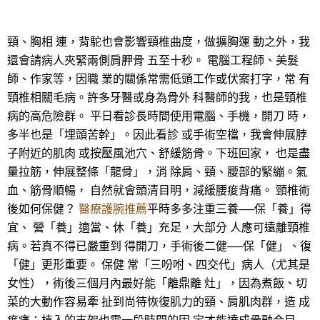
頸、胸相 連，背駝也會影響頸椎曲度，做擴胸運 動之外，我
還會請病人夾緊兩側肩胛骨 五至十秒。 電腦工程師、美髮
師、作家等，因職 業的關係常需低頭工作或伏案打字，常 有
頸椎相關毛病。許多牙醫或身為骨外 科醫師的我，也是頸椎
病的高危險群。 平日看診長時間使用電腦、手機，開刀 時，
多半也是「埋頭苦幹」。因此看診 或手術空檔，我會伸展脖
子附近的肌肉 或按壓風池穴、舒緩筋骨。下班回家， 也是盡
量拉筋，伸展整條「龍骨」，消 除肩、頸、腰部的緊繃。氣
血、筋骨順暢， 自然就會頭清目明，減緩腰痠背痛。 頸椎術
後如何保健？
醫療護腕推薦
平時多多注重三養──保「養」得
宜、 營「養」適當、休「養」充足，大部分 人應可遠離頸椎
病。若真不得已嚴重到 得開刀，手術後二健──保「健」、復
「健」更形重要。 保健 常「三吩咐、四交代」病人（尤其是
女性），術後三個月內最好能「離鼎離 灶」，因為煮飯、切
菜的大動作容易牽 扯到尚待恢復肌力的頸、肩肌肉群，造 成