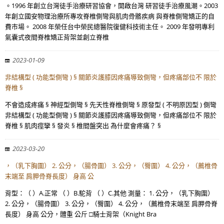
。1996 年創立台灣徒手治療研習協會，開啟台灣 研習徒手治療風潮。2003
年創立國安物理治療所專攻脊椎側彎與肌肉骨骼疾病 與脊椎側彎矯正的自
費市場。 2008 年榮任台中榮民總醫院復健科技術主任。 2009 年發明專利
氣囊式夜間脊椎矯正背架並創立脊椎
2023-01-09
非結構型 ( 功能型側彎 ) § 關節炎護膝因疼痛導致側彎，但疼痛部位不 限於
脊椎 §
不會造成疼痛 § 神經型側彎 § 先天性脊椎側彎 § 原發型 ( 不明原因型 ) 側彎
非結構型 ( 功能型側彎 ) § 關節炎護膝因疼痛導致側彎，但疼痛部位不 限於
脊椎 § 肌肉痙攣 § 發炎 § 椎間盤突出 為什麼會疼痛？ §
2023-03-20
，（乳下胸圍） 2. 公分，（腸骨圍） 3. 公分，（臀圍） 4. 公分，（薦椎骨
末端至 肩胛骨脊長度） 身高 公
背型：（ ）A.正常 （ ）B.駝背 （ ）C.其他 測量： 1. 公分，（乳下胸圍）
2. 公分，（腸骨圍） 3. 公分，（臀圍） 4. 公分，（薦椎骨末端至 肩胛骨脊
長度） 身高 公分，體重 公斤 □騎士背架（Knight Bra