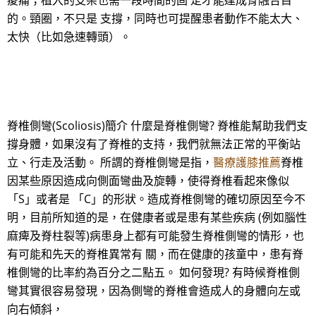
痠痛；植入的支架也需一段時間的固 定才能達成骨融合目
的。頸圈，不只是 支撐，同時也可提醒患者動作不能太大、
太快（比如急速轉頭）。
脊椎側彎(Scoliosis)簡介 什麼是脊椎側彎? 脊椎能幫助我們支
撐身體，如果沒有了脊椎的支持，我們就無法正常的平衡站
立、行走及活動。 所謂的脊椎側彎是指，
醫療護膝推薦
脊椎
因某些原因造成向側面彎曲及旋轉，使得脊椎看起來像似
「S」或者是 「C」的形狀。造成脊椎側彎的確切原因至今不
明，目前所知道的是，在健康者或是患有某些疾病 (例如腦性
麻痺及脊柱裂等)病患身上都有可能發生脊椎側彎的情形，也
有可能和先天的脊椎異常有 關，而在健康的孩童中，患有脊
椎側彎的比率約為百分之二點五。 如何發現? 有時候脊椎側
彎其實很容易發現，因為側彎的脊椎會造成人的身體向左或
向右傾斜，