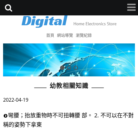
首頁
網站導覽
瀏覽紀錄
幼教相關知識
2022-04-19
彎腰；抬放重物時不可扭轉腰 部。 2. 不可以在不對
稱的姿勢下拿東