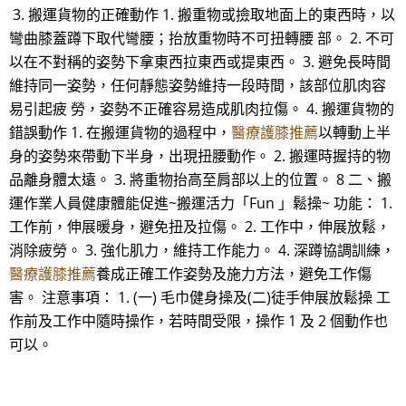
3. 搬運貨物的正確動作 1. 搬重物或撿取地面上的東西時，以
彎曲膝蓋蹲下取代彎腰；抬放重物時不可扭轉腰 部。 2. 不可
以在不對稱的姿勢下拿東西拉東西或提東西。 3. 避免長時間
維持同一姿勢，任何靜態姿勢維持一段時間，該部位肌肉容
易引起疲 勞，姿勢不正確容易造成肌肉拉傷。 4. 搬運貨物的
錯誤動作 1. 在搬運貨物的過程中，
醫療護膝推薦
以轉動上半
身的姿勢來帶動下半身，出現扭腰動作。 2. 搬運時握持的物
品離身體太遠。 3. 將重物抬高至肩部以上的位置。 8 二、搬
運作業人員健康體能促進~搬運活力「Fun 」鬆操~ 功能： 1.
工作前，伸展暖身，避免扭及拉傷。 2. 工作中，伸展放鬆，
消除疲勞。 3. 強化肌力，維持工作能力。 4. 深蹲協調訓練，
醫療護膝推薦
養成正確工作姿勢及施力方法，避免工作傷
害。 注意事項： 1. (一) 毛巾健身操及(二)徒手伸展放鬆操 工
作前及工作中隨時操作，若時間受限，操作 1 及 2 個動作也
可以。