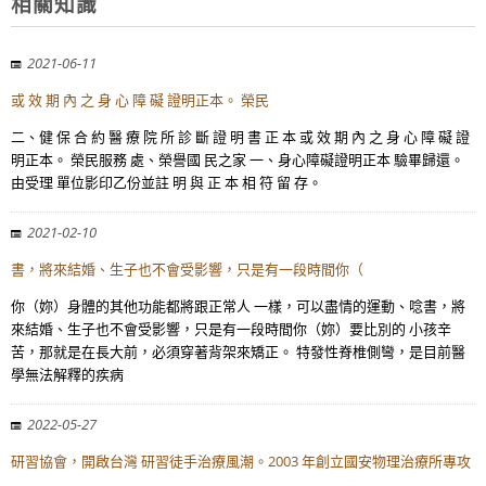
相關知識
2021-06-11
或 效 期 內 之 身 心 障 礙 證明正本。 榮民
二、健 保 合 約 醫 療 院 所 診 斷 證 明 書 正 本 或 效 期 內 之 身 心 障 礙 證
明正本。 榮民服務 處、榮譽國 民之家 一、身心障礙證明正本 驗畢歸還。
由受理 單位影印乙份並註 明 與 正 本 相 符 留 存。
2021-02-10
書，將來結婚、生子也不會受影響，只是有一段時間你（
你（妳）身體的其他功能都將跟正常人 一樣，可以盡情的運動、唸書，將
來結婚、生子也不會受影響，只是有一段時間你（妳）要比別的 小孩辛
苦，那就是在長大前，必須穿著背架來矯正。 特發性脊椎側彎，是目前醫
學無法解釋的疾病
2022-05-27
研習協會，開啟台灣 研習徒手治療風潮。2003 年創立國安物理治療所專攻