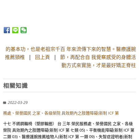
的基本功，也是老祖宗千百 年來流傳下來的智慧。醫療護腕
推薦頸椎
|
回上頁
|
節，再配合自 我覺察感受的身體活
動方式來實施，才是最好矯正脊柱
相關知識
2022-03-29
務處、榮譽國民 之家、各級榮院 具效期內之肢體障礙(新制 ICF 第
十七 不銹鋼輪椅（塑膠輪圈） 台 三年 榮民服務處、榮譽國民 之家、各級
榮院 具效期內之肢體障礙(新制 ICF 第 七類 05)、平衡機能障礙(新制 ICF 第
二類 03)、醫療護腕推薦植物人(新制 ICF 第 一類 09)、失智症證明者(新制