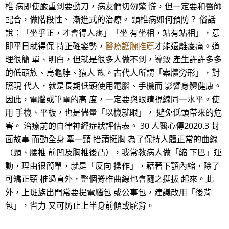
椎 病即使嚴重到要動刀，病友們切勿驚 慌，但一定要和醫師
配合，做階段性、 漸進式的治療。 頸椎病如何預防？ 俗話
說：「坐乎正，才會得人疼」「坐 有坐相，站有站相」，意
即平日就得保 持正確姿勢，
醫療護腕推薦
才能遠離痠痛。道
理很簡 單、明白，但就是很多人做不到，導致 產生許許多多
的低頭族、烏龜脖、猿人 族。古代人所謂「案牘勞形」，對
照現 代人，就是長期低頭使用電腦、手機而 影響身體健康。
因此，電腦或筆電的高 度，一定要與眼睛視線同一水平。使
用 手機、平板，也是儘量「以機就眼」， 避免低頭帶來的危
害。 治療前的自律神經症狀評估表。 30 人醫心傳2020.3 封
面故事 而動全身 牽一頸 抬頭挺胸 為了保持人體正常的曲線
（頸、腰椎 前凹及胸椎後凸），我常教病人做「縮 下巴」運
動，理由很簡單，就是「反向 操作」，藉著下顎內縮，除了
可矯正頸 椎過直外，整個脊椎曲線也會隨之挺拔 起來。此
外，上班族出門常要提電腦包 或公事包，建議改用「後背
包」，省力 又可防止上半身前傾或駝背。