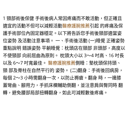
1 頸部術後保健 手術後病人常因疼痛而不敢活動，但正確且
適宜的活動不但可以減輕活動
醫療護腕推薦
引起 的疼痛及保
護手術部位內固定器穩定。以下將告訴您手術後頸部適當姿
位姿勢 及活動注意事項。 一、手術後活動 (一)睡覺 正確姿勢
重點說明 錯誤姿勢 平躺睡覺：枕頭店在頸部 非頭部，高度以
不使頸部 向前屈曲為原則。 枕頭大小以 3～4 吋高、16 吋長
以及 6～7 吋寬最佳。
醫療護腕推薦
側睡：墊枕頭保持頭、
頸 部及脊柱在自然平行的 姿勢。 (二)翻身：手術後回病房，
每個 2～3 小時需翻身一次，以防止褥瘡。翻身 時，一邊膝
蓋彎曲、腳用力，手抓床欄輔助側翻，並注意肩與臀同時 翻
轉，避免腰部局部扭轉翻身，如此可減輕數後疼痛。