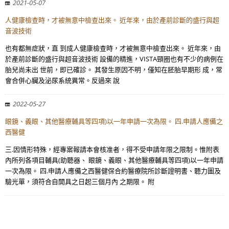
2021-05-07
人健康檢查時，才被無意中檢查出來。 近年來，由於產前診斷的盛行與超
音波技術
也有都無症狀，直 到成人健康檢查時，才被無意中檢查出來。 近年來，由
於產前診斷的盛行與超音波技術 設備的精進，VISTA頸圈也有不少的病例在
胎兒尚未出 世前，即已確診。 其發生原因不明，僅知在胚胎早期形 成，常
會合併心臟及泌尿系統異常。反過來 說
2022-05-27
眼鏡、義眼、其他醫療輔具等四項)以一年申請一次為限。 四.申請人應備之
西醫健
三.因情形特殊，經專案報請本會核准者，得不受申請年限之限制。惟附表
內所列各項目輔具(助聽器、 眼鏡、義眼、其他醫療輔具等四項)以一年申請
一次為限。 四.申請人應備之西醫健保合約醫療院所診斷證明書、聽力圖及
驗光單，須符合自開具之日起三個月內 之期限。 附