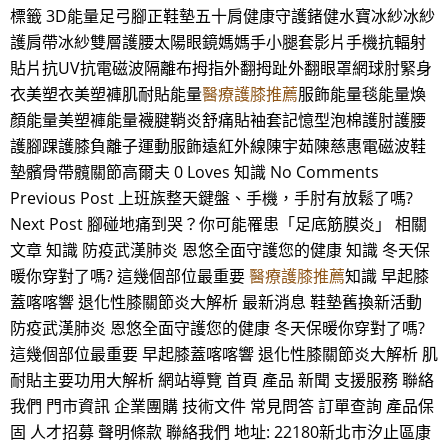
標籤 3D能量足弓腳正鞋墊五十肩健康守護鍺健水寶冰紗冰紗
護肩帶冰紗雙層護腰太陽眼鏡媽媽手小腿套影片手機抗輻射
貼片抗UV抗電磁波隔離布拇指外翻拇趾外翻眼罩網球肘緊身
衣美塑衣美塑褲肌耐貼能量
醫療護膝推薦
服飾能量毯能量煥
顏能量美塑褲能量襪腱鞘炎舒痛貼袖套記憶型泡棉護肘護腰
護腳踝護膝負離子運動服飾遠紅外線陳宇茹陳慈惠電磁波鞋
墊髕骨帶髖關節高爾夫 0 Loves 知識 No Comments
Previous Post 上班族整天鍵盤、手機，手肘有放鬆了嗎?
Next Post 腳碰地痛到哭？你可能罹患「足底筋膜炎」 相關
文章 知識 防疫武漢肺炎 恩悠全面守護您的健康 知識 冬天保
暖你穿對了嗎? 這幾個部位最重要
醫療護膝推薦
知識 早起膝
蓋喀喀響 退化性膝關節炎大解析 最新消息 鞋墊舊換新活動
防疫武漢肺炎 恩悠全面守護您的健康 冬天保暖你穿對了嗎?
這幾個部位最重要 早起膝蓋喀喀響 退化性膝關節炎大解析 肌
耐貼主要功用大解析 網站導覽 首頁 產品 新聞 支援服務 聯絡
我們 門市資訊 企業團購 技術文件 常見問答 訂單查詢 產品保
固 人才招募 聲明條款 聯絡我們 地址: 22180新北市汐止區康