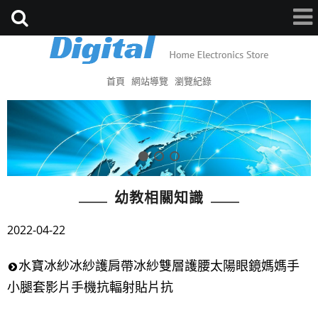
首頁
網站導覽
瀏覽紀錄
幼教相關知識
2022-04-22
水寶冰紗冰紗護肩帶冰紗雙層護腰太陽眼鏡媽媽手
小腿套影片手機抗輻射貼片抗