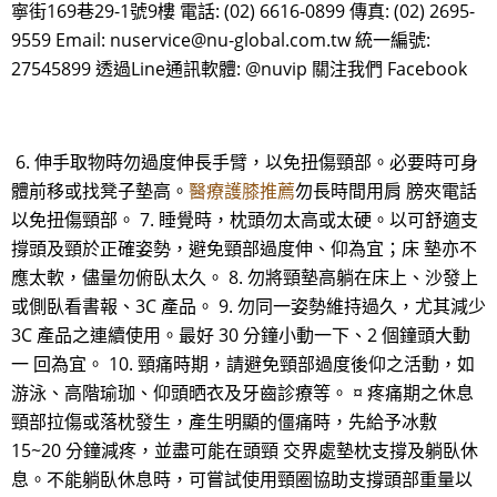
寧街169巷29-1號9樓 電話: (02) 6616-0899 傳真: (02) 2695-
9559 Email: nuservice@nu-global.com.tw 統一編號:
27545899 透過Line通訊軟體: @nuvip 關注我們 Facebook
6. 伸手取物時勿過度伸長手臂，以免扭傷頸部。必要時可身
體前移或找凳子墊高。
醫療護膝推薦
勿長時間用肩 膀夾電話
以免扭傷頸部。 7. 睡覺時，枕頭勿太高或太硬。以可舒適支
撐頭及頸於正確姿勢，避免頸部過度伸、仰為宜；床 墊亦不
應太軟，儘量勿俯臥太久。 8. 勿將頸墊高躺在床上、沙發上
或側臥看書報、3C 產品。 9. 勿同一姿勢維持過久，尤其減少
3C 產品之連續使用。最好 30 分鐘小動一下、2 個鐘頭大動
一 回為宜。 10. 頸痛時期，請避免頸部過度後仰之活動，如
游泳、高階瑜珈、仰頭晒衣及牙齒診療等。 ¤ 疼痛期之休息
頸部拉傷或落枕發生，產生明顯的僵痛時，先給予冰敷
15~20 分鐘減疼，並盡可能在頭頸 交界處墊枕支撐及躺臥休
息。不能躺臥休息時，可嘗試使用頸圈協助支撐頭部重量以