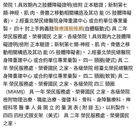
榮院 1.具效期內之肢體障礙證明(檢附 正本驗證；新制第七
類-神經、肌 肉、骨骼之移動相關構造及其功 能 05 肢體障礙
者)。 2.經臺北榮民總醫院身障重建中心 或合約單位專業量
製。 四十 肘上手鉤義肢
醫療護腕推薦
(自體驅動式) 具 二年
榮民服務處、榮譽國民 之家、各級榮院 1.具效期內之肢體障
礙證明(檢附 正本驗證；新制第七類-神經、肌 肉、骨骼之移
動相關構造及其功 能 05 肢體障礙者)。 2.經臺北榮民總醫院
身障重建中心 或合約單位專業量製。 四一 頸圈(硬式) 具 二
年 榮民服務處、榮譽國民 之家、各級榮院 經臺北榮民總醫院
身障重建中心 或合約單位專業量製。 四二 頸圈(軟質) 具 二
年 榮民服務處、榮譽國民 之家、各級榮院 四三 頸圈
（MIAMIJ） 具 一年 榮民服務處、榮譽國民 之家、各級榮院
檢附物理治療、職能治療、復健 科、骨科、身障醫療科、神
經科等 醫 事 人 員 開 立 的 量 測 表 ( 附 錄 五)，以利製作。
四四 四柱式頸支架（美式） 具 二年 榮民服務處、榮譽國民
之家、