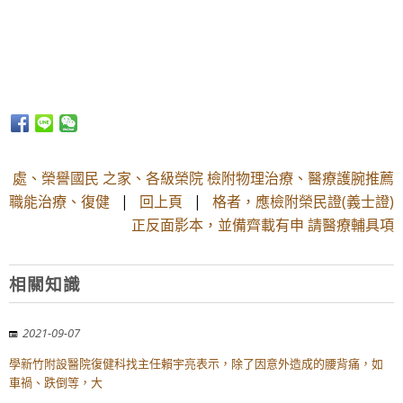
處、榮譽國民 之家、各級榮院 檢附物理治療、醫療護腕推薦
職能治療、復健
|
回上頁
|
格者，應檢附榮民證(義士證)
正反面影本，並備齊載有申 請醫療輔具項
相關知識
2021-09-07
學新竹附設醫院復健科找主任賴宇亮表示，除了因意外造成的腰背痛，如
車禍、跌倒等，大