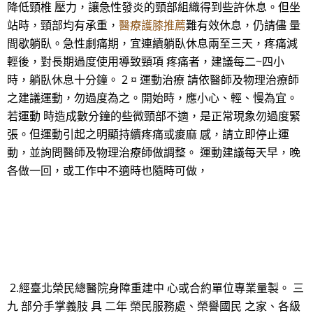
降低頸椎 壓力，讓急性發炎的頸部組織得到些許休息。但坐
站時，頸部均有承重，
醫療護膝推薦
難有效休息，仍請儘 量
間歇躺臥。急性劇痛期，宜連續躺臥休息兩至三天，疼痛減
輕後，對長期過度使用導致頸項 疼痛者，建議每二~四小
時，躺臥休息十分鐘。 2 ¤ 運動治療 請依醫師及物理治療師
之建議運動，勿過度為之。開始時，應小心、輕、慢為宜。
若運動 時造成數分鐘的些微頸部不適，是正常現象勿過度緊
張。但運動引起之明顯持續疼痛或痠麻 感，請立即停止運
動，並詢問醫師及物理治療師做調整。 運動建議每天早，晚
各做一回，或工作中不適時也隨時可做，
2.經臺北榮民總醫院身障重建中 心或合約單位專業量製。 三
九 部分手掌義肢 具 二年 榮民服務處、榮譽國民 之家、各級