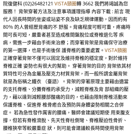
院復健科 (02)26482121
VISTA頸圈
轉 3662 我們將竭誠為您
服務！ 背架穿著方法及注意事項護理指導 內容下載 : 前言 現
代人因長時間的坐姿或站姿不良及缺乏規律運動，因而約有
80％ 的人曾經歷背痛的不 舒服。背痛程度可輕可重，疼痛時
間可長可短，嚴重者甚至造成椎間盤脫位或脊椎退化等 疾
病，需進一步藉由手術來治療；而穿著背架是背痛保守治療
的第一選擇，也是手術後保 護脊椎的重要處置。
VISTA頸圈
正確穿著背架不僅可以固定及維持脊椎的穩定度，對於維持
脊椎正確 姿勢也有很大的幫助。 穿著背架的目的 背架依其材
質特性可分為金屬及壓克力材質背架，而一般所謂金屬背架
就是為俗稱之鐵衣 （臺語）。背架的穿著原理主要藉由適當
的支托脊椎、分攤脊椎的承受力，減輕脊椎及背 部組織的壓
力，藉以達到減輕腰部酸痛的目的，也藉由限制脊椎活動來
保護脊椎、促進脊 椎骨癒合及預防與身體姿勢相關之合併
症。 若為急性發作厲害的腰痛，醫師會建議短期使 用束腹支
撐，但若有脊椎滑脫、先天性脊柱側彎、脊椎壓迫性骨折、
腰椎狹窄等較嚴重症 狀，則可能會建議較長時間使用背架