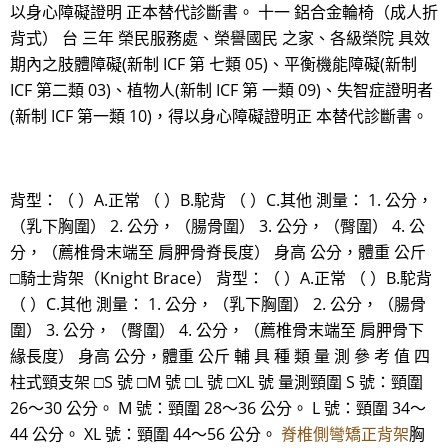
以身心障礙證明 正本替代診斷書。 十一 鋁合金輪椅（成人折
背式） 台 三年 榮民服務處、榮譽國民 之家、各級榮院 具效
期內之肢體障礙(新制 ICF 第 七類 05)、平衡機能障礙(新制
ICF 第二類 03)、植物人(新制 ICF 第 一類 09)、失智症證明者
(新制 ICF 第一類 10)，得以身心障礙證明正 本替代診斷書。
背型：（ ）A.正常 （ ）B.駝背 （ ）C.其他 測量： 1. 公分，
（乳下胸圍） 2. 公分，（腸骨圍） 3. 公分，（臀圍） 4. 公
分，（薦椎骨末端至 肩胛骨脊長度） 身高 公分，體重 公斤
□騎士背架（Knight Brace） 背型：（ ）A.正常 （ ）B.駝背
（ ）C.其他 測量： 1. 公分，（乳下胸圍） 2. 公分，（腸骨
圍） 3. 公分，（臀圍） 4. 公分，（薦椎骨末端至 肩胛骨下
緣長度） 身高 公分，體重 公斤 輔 具 種 類 量 測 參 考 值 四
柱式頸支架 □S 號 □M 號 □L 號 □XL 號 量測頸圍 S 號：頸圍
26～30 公分。 M 號：頸圍 28～36 公分。 L 號：頸圍 34～
44 公分。 XL 號：頸圍 44～56 公分。
脊椎側彎矯正背架
胸