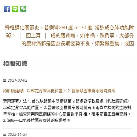
脊椎退化關節炎。若側彎>60 度 or 70 度, 常造成心肺功能障
礙。
|
回上頁
|
成的腰背痛，如車禍、跌倒等，大部分
的腰背痛都是因為長期姿勢不良、頻繁搬重物，或因
相關知識
2021-03-02
約肚臍延線）以確定背架高低位置。 2. 醫療頸圈推薦穿戴時將背
背架穿著方法 1. 首先以背架中間橫條第 2 節處對準軟腰處（約肚臍延線）
以確定背架高低位置。 2. 醫療頸圈推薦穿戴時將背面兩直立桿間的空隙對
準脊椎，檢查背架兩直鋼條的中心是否對準脊 椎，確定是否正直無歪斜。
3. 深吸一口氣後拉緊束腹片的皮帶並固
2022-11-27