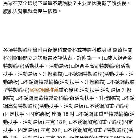
民眾在安全環境下盡量不戴護腰？主要是因為戴了護腰後，
腹肌與背肌就會產生依賴。
各項特製輪椅檢附由復健科或骨科或神經科或身障 醫療相關
科別醫師開立之診斷書及評估表。詳附錄一。) □成人鋁合金
特製輪椅(活動扶手、活動踏板) □鋁合金高背特製輪椅(活動
扶手、活動踏板、升撥腳靠) □不銹鋼特製輪椅(活動扶手、活
動踏板) □不銹鋼特製輪椅(活動扶手、升撥腳靠) □不銹鋼截肢
型特製輪椅(
醫療護腕推薦
重心後移,活動扶手,活動踏板,升撥
腳靠) □不銹鋼高背特製骨科輪椅(活動扶手、升撥腳靠) □不銹
鋼高背特製輪椅(活動扶手、活動踏板) □不銹鋼加重型輪椅
(固定扶手、固定踏板) 座寬 18 吋 □不銹鋼加重型特製輪椅(活
動扶手、活動踏板) 座寬 18 吋 □不銹鋼加寬加重型輪椅(固定
扶手、固定踏板) 座寬 20 吋 □不銹鋼加寬加重型特製輪椅(活