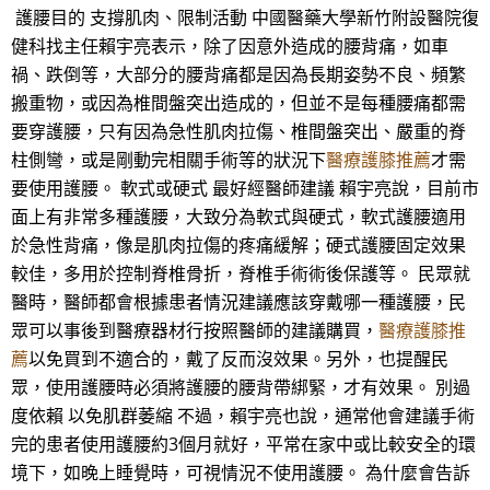
護腰目的 支撐肌肉、限制活動 中國醫藥大學新竹附設醫院復
健科找主任賴宇亮表示，除了因意外造成的腰背痛，如車
禍、跌倒等，大部分的腰背痛都是因為長期姿勢不良、頻繁
搬重物，或因為椎間盤突出造成的，但並不是每種腰痛都需
要穿護腰，只有因為急性肌肉拉傷、椎間盤突出、嚴重的脊
柱側彎，或是剛動完相關手術等的狀況下
醫療護膝推薦
才需
要使用護腰。 軟式或硬式 最好經醫師建議 賴宇亮說，目前市
面上有非常多種護腰，大致分為軟式與硬式，軟式護腰適用
於急性背痛，像是肌肉拉傷的疼痛緩解；硬式護腰固定效果
較佳，多用於控制脊椎骨折，脊椎手術術後保護等。 民眾就
醫時，醫師都會根據患者情況建議應該穿戴哪一種護腰，民
眾可以事後到醫療器材行按照醫師的建議購買，
醫療護膝推
薦
以免買到不適合的，戴了反而沒效果。另外，也提醒民
眾，使用護腰時必須將護腰的腰背帶綁緊，才有效果。 別過
度依賴 以免肌群萎縮 不過，賴宇亮也說，通常他會建議手術
完的患者使用護腰約3個月就好，平常在家中或比較安全的環
境下，如晚上睡覺時，可視情況不使用護腰。 為什麼會告訴