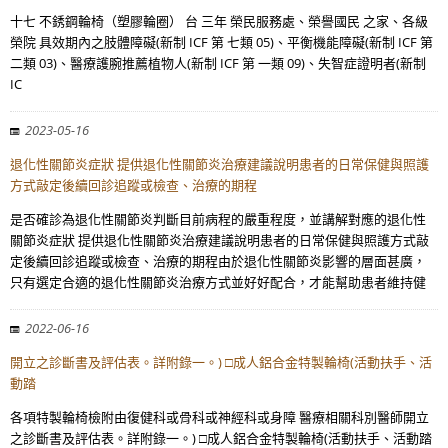
十七 不銹鋼輪椅（塑膠輪圈） 台 三年 榮民服務處、榮譽國民 之家、各級
榮院 具效期內之肢體障礙(新制 ICF 第 七類 05)、平衡機能障礙(新制 ICF 第
二類 03)、醫療護腕推薦植物人(新制 ICF 第 一類 09)、失智症證明者(新制
IC
2023-05-16
退化性關節炎症狀 提供退化性關節炎治療建議說明患者的日常保健與照護
方式敲定後續回診追蹤或檢查、治療的期程
是否確診為退化性關節炎判斷目前病程的嚴重程度，並講解對應的退化性
關節炎症狀 提供退化性關節炎治療建議說明患者的日常保健與照護方式敲
定後續回診追蹤或檢查、治療的期程由於退化性關節炎影響的層面甚廣，
只有選定合適的退化性關節炎治療方式並好好配合，才能幫助患者維持健
2022-06-16
開立之診斷書及評估表。詳附錄一。) □成人鋁合金特製輪椅(活動扶手、活
動踏
各項特製輪椅檢附由復健科或骨科或神經科或身障 醫療相關科別醫師開立
之診斷書及評估表。詳附錄一。) □成人鋁合金特製輪椅(活動扶手、活動踏