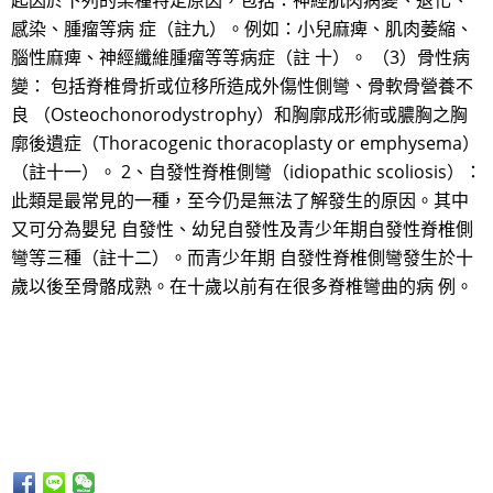
起因於下列的某種特定原因，包括：神經肌肉病變、退化、
感染、腫瘤等病 症（註九）。例如：小兒麻痺、肌肉萎縮、
腦性麻痺、神經纖維腫瘤等等病症（註 十）。 （3）骨性病
變： 包括脊椎骨折或位移所造成外傷性側彎、骨軟骨營養不
良 （Osteochonorodystrophy）和胸廓成形術或膿胸之胸
廓後遺症（Thoracogenic thoracoplasty or emphysema）
（註十一）。 2、自發性脊椎側彎（idiopathic scoliosis）：
此類是最常見的一種，至今仍是無法了解發生的原因。其中
又可分為嬰兒 自發性、幼兒自發性及青少年期自發性脊椎側
彎等三種（註十二）。而青少年期 自發性脊椎側彎發生於十
歲以後至骨骼成熟。在十歲以前有在很多脊椎彎曲的病 例。