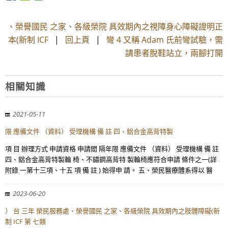
、榮譽國民 之家、各級榮院 具效期內之視障身心障礙證明正
本(新制 ICF
|
回上頁
|
彎 4 又稱 Adam 氏前彎試驗，需
請患者脫鞋站立，兩腳打開
相關知識
2021-05-11
限 應備文件 （資料） 受理機構 備 註 四、鋁合金高背特製
項 目 辦理方式 申請資格 申請間 隔年限 應備文件 （資料） 受理機構 備 註
四、鋁合金高背特製輪 椅、不鏽鋼高背特 製輪椅應符合申請 條件之一(詳
附錄 一第十三項、十五 項 備 註 ) 始得申 請。 五、榮民醫療體系得以 醫
2023-06-20
） 台 三年 榮民服務處、榮譽國民 之家、各級榮院 具效期內之肢體障礙(新
制 ICF 第 七類