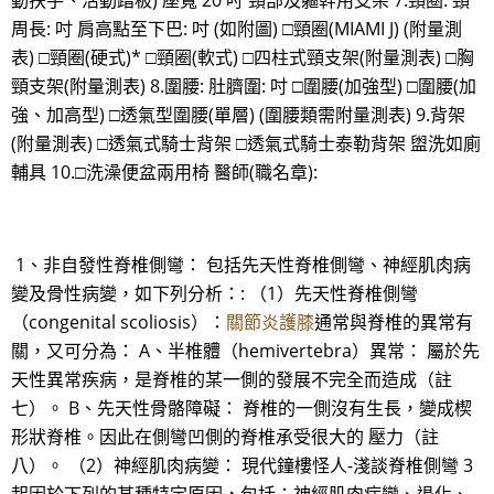
動扶手、活動踏板) 座寬 20 吋 頸部及軀幹用支架 7.頸圈: 頸
周長: 吋 肩高點至下巴: 吋 (如附圖) □頸圈(MIAMI J) (附量測
表) □頸圈(硬式)* □頸圈(軟式) □四柱式頸支架(附量測表) □胸
頸支架(附量測表) 8.圍腰: 肚臍圍: 吋 □圍腰(加強型) □圍腰(加
強、加高型) □透氣型圍腰(單層) (圍腰類需附量測表) 9.背架
(附量測表) □透氣式騎士背架 □透氣式騎士泰勒背架 盥洗如廁
輔具 10.□洗澡便盆兩用椅 醫師(職名章):
1、非自發性脊椎側彎： 包括先天性脊椎側彎、神經肌肉病
變及骨性病變，如下列分析：: （1）先天性脊椎側彎
（congenital scoliosis）：
關節炎護膝
通常與脊椎的異常有
關，又可分為： A、半椎體（hemivertebra）異常： 屬於先
天性異常疾病，是脊椎的某一側的發展不完全而造成（註
七）。 B、先天性骨骼障礙： 脊椎的一側沒有生長，變成楔
形狀脊椎。因此在側彎凹側的脊椎承受很大的 壓力（註
八）。 （2）神經肌肉病變： 現代鐘樓怪人-淺談脊椎側彎 3