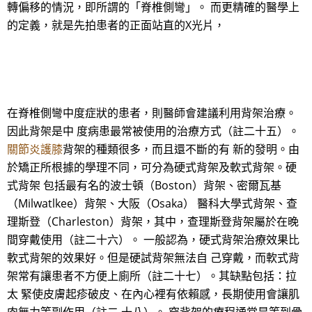
轉偏移的情況，即所謂的「脊椎側彎」。 而更精確的醫學上
的定義，就是先拍患者的正面站直的X光片，
在脊椎側彎中度症狀的患者，則醫師會建議利用背架治療。
因此背架是中 度病患最常被使用的治療方式（註二十五）。
關節炎護膝
背架的種類很多，而且還不斷的有 新的發明。由
於矯正所根據的學理不同，可分為硬式背架及軟式背架。硬
式背架 包括最有名的波士頓（Boston）背架、密爾瓦基
（Milwatlkee）背架、大阪（Osaka） 醫科大學式背架、查
理斯登（Charleston）背架，其中，查理斯登背架屬於在晚
間穿戴使用（註二十六）。 一般認為，硬式背架治療效果比
軟式背架的效果好。但是硬試背架無法自 己穿戴，而軟式背
架常有讓患者不方便上廁所（註二十七）。其缺點包括：拉
太 緊使皮膚起疹破皮、在內心裡有依賴感，長期使用會讓肌