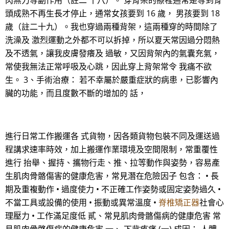
肉無力等副作用（註二 十八）。 穿背架的療程通常是等到骨
頭成熟不再生長才停止，通常女孩要到 16 歲， 男孩要到 18
歲（註二十九）。我也穿過兩種背架，這兩種穿的時間除了
洗澡及 激烈運動之外都不可以拆掉，所以夏天常因過分悶熱
及不透氣，讓我皮膚發癢及 過敏，又因背架內的氣囊充氣，
常使我無法正常呼吸及心跳，因此穿上背架常令 我痛不欲
生。 3、手術治療： 若不幸屬於嚴重症狀的病患，已影響內
臟的功能，而且度數不斷的增加的 話，
進行日常工作搬運各 式貨物，因各類貨物包裝不同及運送過
程講求速率時效，加上搬運作業環境及空間限制，常重覆性
進行 抬舉、握持、攜物行走、推、拉等動作與姿勢，容易產
生肌肉骨骼傷害的健康危害，常見潛在危險因子 包含： • 長
期及重複動作 • 過度使力 • 不正確工作姿勢或固定姿勢過久 •
不當工具或設備的使用 • 振動或異常溫度 •
脊椎矯正器
社會心
理壓力 • 工作滿足度低 貳、常見肌肉骨骼傷病的健康危害 常