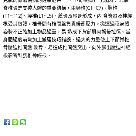
見肌肉骨骼傷病的健康危害 一、 下背疼痛 (一) 成因： 人體
脊椎骨是支撐人體的重要結構，由頸椎(C1~C7)、胸椎
(T1~T12)、腰椎(L1~L5)、薦骨及尾骨形成，內 含脊髓及神經
根受其包護，椎骨間有椎間盤負責緩衝壓力。搬運過程身體
姿勢不正確加上物品過重，易 造成下背部肌肉韌帶拉傷。當
身體過度前彎加上搬運技巧錯誤，過大的力量使上下節脊椎
骨壓迫椎間盤 軟骨，易造成椎間盤突出，向外膨出壓迫神經
根影響到腰椎神經根，