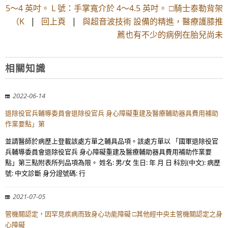
5～4 英吋。 L 號：手掌寬介於 4～4.5 英吋。 □騎士泰勒背架
（K
|
回上頁
|
與超音波技術 設備的精進，醫療護膝推
薦也有不少的病例在胎兒尚未
相關知識
2022-06-14
退除役官兵輔導委員會退除役官兵 身心障礙重建及醫療輔助器具費用補助
作業要點」第
並請醫師於病歷上登載該處方單之輔具品項。該處方單以 「國軍退除役官
兵輔導委員會退除役官兵 身心障礙重建及醫療輔助器具費用補助作業要
點」第三點附表所列品項為限。 姓名: 男/女 生日: 年 月 日 科別(中文): 病歷
號: 中文診斷 身分證號碼: 行
2021-07-05
管機關認定，因罕見疾病而致身心功能障礙 □其他經中央主管機關認定之身
心障礙