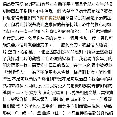
偶然發現從 背部看出身體左右肩不平，而且背部左右半部很
明顯凹凸不對稱。心中浮現一個 大疑問？為什麼是我？我為
什麼會得脊椎側彎？
關節炎護膝
雖然當時沒有身體不適的症
狀，但看到雙親帶我到處求醫的著急情緒，心中的擔心可想
而知。有一次一位知 名的脊骨神經醫師說：「目前你彎曲的
角度是36度，依照你生長的速度，一個月 增加一度，最慢可
能只要六個月就要開刀了。」一聽到開刀，我整個人腦袋一
片 空白，心都亂了，也正因為對疾病的無知，所以全然激發
了我探討此病的動機。 在治療的過程中，我發現許多年青的
朋友跟我一樣，需要穿上厚重的背架，在世 人的眼中被視為
「鐘樓怪人」，為了不使更多人像我一樣得到此病，脊椎側
彎是 不是可以預防？脊椎側彎是不是可以治療？我腦中的疑
點越來越多，因此更促使 我有更大的動機想解開脊椎側彎的
謎團。 二、研究方法 決定研究題目→蒐集相關文獻→彙整資
料→統整分析→撰寫報告→提出結論 貳●正文： 一、何謂脊
椎側彎 當人的脊椎失去平衡，而發生向側面彎曲現象，導致
形成「C」或「S」型 曲線（註一），甚至伴隨著部分脊椎旋