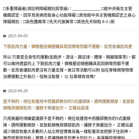
□多重障礙者(須註明障礙類別與等級)：_______________ □經中央衛生主管
機關認定，因罕見疾病而致身心功能障礙 □其他經中央主管機關認定之身心
障礙類別：□染色體異常 □先天代謝異常 □其他先天缺陷 8-3. (新
2021-09-03
下肢肌肉力量，頸椎壓迫頸圈輔具若因側彎而都不運動，反而會讓肌肉更
所以 只要是全身性的運動(如跑步、游泳、踢足球、體操、騎腳踏車等)，都
可以維持適當的上 下肢肌肉力量，頸椎壓迫頸圈輔具若因側彎而都不運
動，反而會讓肌肉更沒有力量支撐。故日常活動可以附 加在脊椎側彎物理
治療運動之外執行，但無法取替。 Q: 拉單槓有效嗎?
2023-06-20
是不夠的，現在就運用中西醫師教你的5式護頸操，適時運動頸部，並放鬆
頸椎與頸部肌肉，讓脖子美麗加分。 正確站姿減
只用美麗的項鍊愛護脖子是不夠的，現在就運用中西醫師教你的5式護頸
操，適時運動頸部，並放鬆頸椎與頸部肌肉，讓脖子美麗加分。 正確站姿
減少頸部負擔大多數的人站立時習慣像烏龜一樣駝著背並把脖子往前伸，
雖然感覺很放鬆，實際上是讓頸椎受到更大的拉力。 長庚醫院復健科