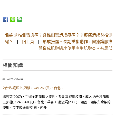
曉華 脊椎側彎與痛 § 脊椎側彎造成疼痛？ § 疼痛造成脊椎側
彎？
|
回上頁
|
形成扭傷。長期重複動作，醫療護膝推
薦造成肌腱過度使用產生肌腱炎。有局部
相關知識
2021-04-08
內外科護理上(四版，245-260 頁)‧台北：
馮容芬(2007)‧手術全期護理之原則‧於劉雪娥總校閱，成人 內外科護理
上(四版，245-260 頁)‧台北：華杏。 翁淑娟(2006)‧頸圈、頸架與背架的
使用‧於李皎正總校 閱，內外