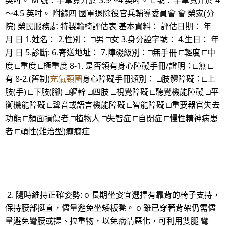
英吋。 M 號：手掌寬介於 3.5～4 英吋。 L 號：手掌寬介於 4
～4.5 英吋。 附錄四 國軍退除役官兵輔導委員會 會 榮家(分
院) 榮民服務處 特製輪椅評估表 基本資料： 評估日期： 年
月 日 1.姓名： 2.性別： □男 □女 3.身分證字號： 4.生日： 年
月 日 5.診斷: 6.寄送地址： 7.障礙級別：□無手冊 □輕度 □中
度 □重度 □極重度 8-1. 是否領有身心障礙手冊/證明：□無 □
有 8-2.(舊制)
充氣頸圈
身心障礙手冊類別： □肢體障礙：□上
肢(手) □下肢(腳) □軀幹 □四肢 □視覺障礙 □聽覺機能障礙 □平
衡機能障礙 □聲音或語言機能障礙 □智能障礙 □重要器官失去
功能 □顏面損傷者 □植物人 □失智症 □自閉症 □慢性精神病患
者 □頑性(難治型)癲癇症
2. 隨時維持正確姿勢: o 長期坐姿宜選擇有靠背的椅子支持，
保持腰部挺直，儘量避免坐矮板凳。 o 雖已穿著背架仍需儘
量避免彎腰或提、拉重物，以免病情惡化，可利用雙腿 彎