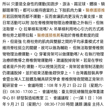
所以 只要是全身性的運動(如跑步、游泳、踢足球、體操、騎
腳踏車等)，都可以維持適當的上 下肢肌肉力量，
醫療護膝推
薦
若因側彎而都不運動，反而會讓肌肉更沒有力量支撐。故
日常活動可以附 加在脊椎側彎物理治療運動之外執行，但無
法取替。 Q: 拉單槓有效嗎? A: 吊單槓利用地心引力的方式將
脊柱旁之韌帶拉鬆，
醫療護膝推薦
有助於脊椎柔軟度的提
升，但是強 化脊柱旁的肌肉與雙腳之間的平均承重模式才是
維持脊柱挺立的關鍵，故可以做為輔助， 但無法取替脊椎側
彎物理治療運動。 Q: 穿著背架可以做運動嗎? A: 在執行物理
治療師教導之脊椎側彎運動時，建議脫掉背架。若是在學校
或者是戶外的 運動，可以視情況而定，背架若會限制活動則
仍建議脫掉，並於結束活動後趕快穿上。 1 台灣義肢裝具學
會暨台灣人工肢體及輔具研究學會 脊椎側彎夜間矯正背架示
範研習會 一、 會議時間：108 年 9 月 21 日-22 日（星期六-
日）08:30 - 17:00 二、 會議地點：臺北榮民總醫院身障重建
中心 B1 研發製造組教室 三、 會議議程： (一)第 1 日：108
年 9 月 21 日（星期六） 08:30-17:00 時間 講題 講座 主持人