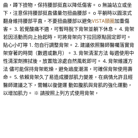
曲，蹲下撿物，保持腰部挺直以降低傷害。 o 無論站立或坐
下，注意保持腰部挺直儘量勿扭曲腰部。 o 平躺時以圓滾式
翻身維持腰部平直，不要扭曲腰部以避免
VISTA頸圈
加重傷
害。 3. 若覺酸痛不適，可暫時脫下背架並躺下休息。 4. 背架
若因活動而向上抬起時，可將背架向下拉回原點固定即可。
貼心小叮嚀 1. 勿自行調整背架。 2. 建議依照醫師醫囑落實背
架穿著的時間（數週或數月）。 3. 背架清潔方法 每週使用中
性清潔劑擦拭後，放置陰涼處自然風乾即可。 4. 背架維護方
法 儘可能保持背架乾燥，避免過度潮濕，可確保背架使用壽
命。 5. 依賴背架久了易造成腰部肌力變差，在病情允許且經
醫師建議之下，需輔以復健運 動如腹肌與背肌的強化運動，
以增加肌力。 ※ 請按照上列方式使用背架，