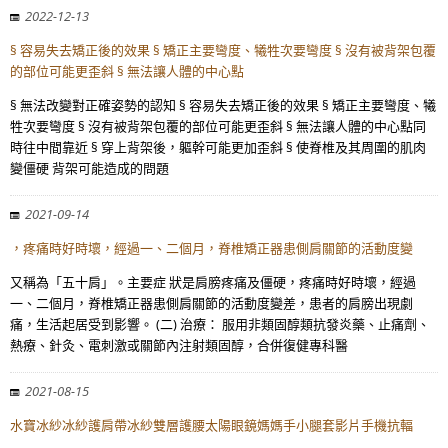
2022-12-13
§ 容易失去矯正後的效果 § 矯正主要彎度、犧牲次要彎度 § 沒有被背架包覆
的部位可能更歪斜 § 無法讓人體的中心點
§ 無法改變對正確姿勢的認知 § 容易失去矯正後的效果 § 矯正主要彎度、犧
牲次要彎度 § 沒有被背架包覆的部位可能更歪斜 § 無法讓人體的中心點同
時往中間靠近 § 穿上背架後，軀幹可能更加歪斜 § 使脊椎及其周圍的肌肉
變僵硬 背架可能造成的問題
2021-09-14
，疼痛時好時壞，經過一、二個月，脊椎矯正器患側肩關節的活動度變
又稱為「五十肩」。主要症 狀是肩膀疼痛及僵硬，疼痛時好時壞，經過
一、二個月，脊椎矯正器患側肩關節的活動度變差，患者的肩膀出現劇
痛，生活起居受到影響。 (二) 治療： 服用非類固醇類抗發炎藥、止痛劑、
熱療、針灸、電刺激或關節內注射類固醇，合併復健專科醫
2021-08-15
水寶冰紗冰紗護肩帶冰紗雙層護腰太陽眼鏡媽媽手小腿套影片手機抗輻