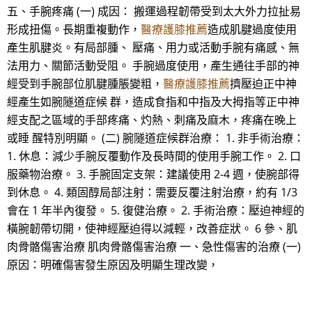
五、手腕疼痛 (一) 成因： 搬運過程韌帶受到太大外力拉扯易
形成扭傷。長期重複動作，
醫療護膝推薦
造成肌腱過度使用
產生肌腱炎。有局部腫、 壓痛、用力或活動手腕有痛感、無
法用力、關節活動受阻。 手腕過度使用，產生通往手部的神
經受到手腕部位肌腱腫脹變粗，
醫療護膝推薦
擠壓迫正中神
經產生如腕隧道症候 群，造成食指和中指及大拇指等正中神
經支配之區域的手部疼痛、灼熱、刺痛及麻木，疼痛在晚上
或睡 醒特別明顯。 (二) 腕隧道症候群治療： 1. 非手術治療：
1. 休息：減少手腕反覆動作及長時間的使用手腕工作。 2. 口
服藥物治療。 3. 手腕固定支架：建議使用 2-4 週，使腕部得
到休息。 4. 類固醇局部注射：需要反覆注射治療，約有 1/3
會在 1 年半內復發。 5. 復健治療。 2. 手術治療：壓迫神經的
橫腕韌帶切開，使神經壓迫得以減輕，改善症狀。 6 參、肌
肉骨骼傷害治療 肌肉骨骼傷害治療 一、急性傷害的治療 (一)
原因：明確傷害發生原因及明顯生理改變，