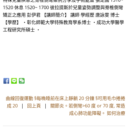
特殊兒童疾患之脊椎側彎案例分享及手術處置 張定國 1510~
1520 休息 1520~ 1700 彼拉提斯於兒童姿勢調整與脊椎側彎
矯正之應用 彭伊君 【講師簡介】 講師 學經歷 唐詠雯 博士
【學歷】 ・彰化師範大學特殊教育學系博士 ・成功大學醫學
工程研究所碩士 ・
曲線回復運動 §每晚睡前在床上靜躺 20 分鐘 §可用毛巾捲捲
成 20
|
回上頁
|
關節炎。若側彎>60 度 or 70 度, 常造
成心肺功能障礙。 如何治療