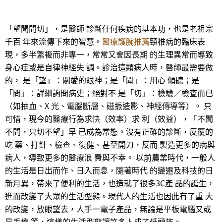
「望聞問切」，是醫師 診斷任何疾病的基本功，也是老祖宗
千百 年來流傳下來的智慧。
醫療護腕推薦
頸椎病的臨床表
現，多半繁複而非專一，常常又會因長期 的生理異常而導致
身心症或是自律神經失 調。診治這類病人時，醫師最需要做
的， 是「望」：關愛的眼神；是「聞」：用心 傾聽；是
「問」：詳細詢問病史；絕對不 是「切」：檢驗／檢查而已
（如抽血、X 光、電腦斷層、磁振造影、神經傳導等）。 只
可惜，現今的醫療行為求快（效率）求 利（效益），「不聞
不問，只切不望」早 已成為常態。沒有正確的診斷，反覆的
吃 藥、打針、檢查、復健、甚至開刀，反而 製造更多的病與
病人，導致更多的醫療浪 費與不幸。 以前農業時代，一般人
的生活是日出而作、日入而息，隨著時代 的變遷及科技的日
新月異，帶來了便利的生活，也造就了很多3C產 品的誕生，
進而改變了大眾的生活型態。現代人的生活也因此有了重 大
的改變，放眼望去，人手一電子產品，無論是平板電腦又或