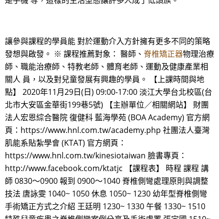
是手機 等，這樣的生活型態讓許多人成了低頭族。
讓參與課程的學員能 對於運動介入方針擁有更多不同的策略
發想與啟發。 ※ 課程推薦對象： 醫師、
脊椎矯正器
物理治療
師、職能治療師、特教老師、體育老師、運動及健康產業相
關人 員，以及對兒童發展有興趣的學員。 【上課時間與地
點】 2020年11月29日(日) 09:00-17:00 淡江大學台北校區(台
北市大安區金華街199巷5號) 【主辦單位／相關網站】 財團
法人宏恩綜合醫院 復健科 藍海學苑 (BOA Academy) 官方網
頁：https://www.hnl.com.tw/academy.php 社團法人臺灣
肌能系貼紮學會 (KTAT) 官方網頁：
https://www.hnl.com.tw/kinesiotaiwan 臉書專頁：
http://www.facebook.com/ktatjc 【課程表】 時程 課程 講
師 0830～0900 報到 0900～1040 脊椎側彎處理原則與調整
技法 唐詠雯 1040~ 1050 休息 1050~ 1230 幼年型脊椎側彎
手術矯正方式之介紹 王廷明 1230~ 1330 午餐 1330~ 1510