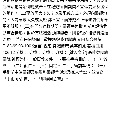
有從軟頸圈到崁入頭骨的 固定支架。頸架使用時間，只要是
起床活動開始即應戴著。在配戴頸 圈期間不宜做前屈及後仰
的動作。 (二)至於需大多久？以及配戴方式，必須向醫師詢
問，因為穿戴太久或太短 都不宜，而穿戴不正確也會使頸部
更不舒服。 (三)在門診追蹤期間，醫師將追蹤 X 光片評估骨
頭瘉合情形。對於有肢體活 動障礙者，則會轉介復健科繼續
治療。 若有任何疑問，歡迎您與我們聯絡 光田綜合醫院
E185-95.03-100 張(自) 祝您 身體健康 萬事如意 審核日期
106.12 分機： 分機： 分機： 分機： [鍵入文字] 高雄榮民總
醫院 神經外科 一般衛教文件 一、頸椎手術目的： （一）減
壓。 （二）復位。 （三）固定。 二、手術前準備： （一）
手術前主治醫師及麻醉科醫師會與您及家人會談，並填寫
「手術同意 書」 、「麻醉同意書」。