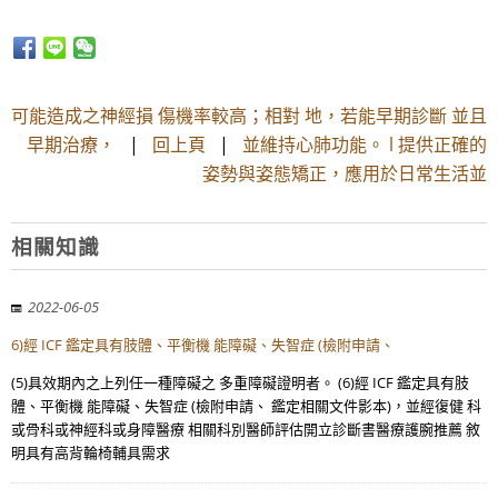
可能造成之神經損 傷機率較高；相對 地，若能早期診斷 並且
早期治療，
|
回上頁
|
並維持心肺功能。 l 提供正確的
姿勢與姿態矯正，應用於日常生活並
相關知識
2022-06-05
6)經 ICF 鑑定具有肢體、平衡機 能障礙、失智症 (檢附申請、
(5)具效期內之上列任一種障礙之 多重障礙證明者。 (6)經 ICF 鑑定具有肢
體、平衡機 能障礙、失智症 (檢附申請、 鑑定相關文件影本)，並經復健 科
或骨科或神經科或身障醫療 相關科別醫師評估開立診斷書醫療護腕推薦 敘
明具有高背輪椅輔具需求