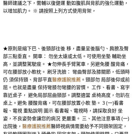
醫師建議之下，需輔以復健運 動如腹肌與背肌的強化運動，
以增加肌力。 ※ 請按照上列方式使用背架，
★原則是縮下巴、後頸部往後 移，盡量呈後腦勺、肩膀及臀
部三點垂直。 開車： 勿坐太遠或太低。可使用坐墊 輔助坐
高，並調整駕駛座。 ★勿伸長手臂駕車，另避免腰 酸背痛，
可在腰部放小軟枕。 刷牙洗臉： 彎曲臀部及膝關節，低頭時
仍 須保持頸、背部平直
醫療護腕推薦
。頸部勿 局部後仰或前
屈。也就是盡量 保持彎膝勿彎腰的習慣。 工作、看書、寫字
靠近桌子， 避免局部屈曲頸部。調整適當 桌椅高度，勿趴在
桌上。避免 腰酸背痛，可在腰部放置小軟 墊。 3 (一)看書
報、電視 重點說明 圖示 看書報、電視時，請採取良好 坐
姿，不良姿勢會讓您的病況 更嚴重。 三、其他注意事項 (一)
出院後，
醫療護腕推薦
醫師視病情需要給予不同頸架固定，