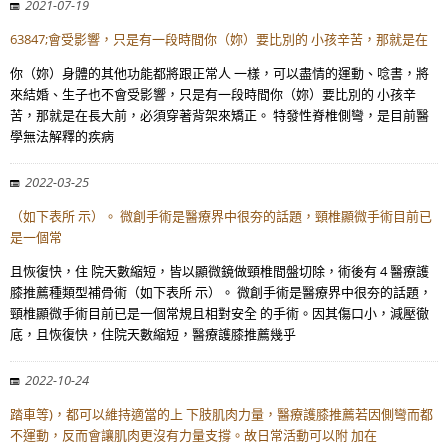
2021-07-19
63847;會受影響，只是有一段時間你（妳）要比別的 小孩辛苦，那就是在
你（妳）身體的其他功能都將跟正常人 一樣，可以盡情的運動、唸書，將
來結婚、生子也不會受影響，只是有一段時間你（妳）要比別的 小孩辛
苦，那就是在長大前，必須穿著背架來矯正。 特發性脊椎側彎，是目前醫
學無法解釋的疾病
2022-03-25
（如下表所 示）。 微創手術是醫療界中很夯的話題，頸椎顯微手術目前已
是一個常
且恢復快，住 院天數縮短，皆以顯微鏡做頸椎間盤切除，術後有 4 醫療護
膝推薦種類型補骨術（如下表所 示）。 微創手術是醫療界中很夯的話題，
頸椎顯微手術目前已是一個常規且相對安全 的手術。因其傷口小，減壓徹
底，且恢復快，住院天數縮短，醫療護膝推薦幾乎
2022-10-24
踏車等)，都可以維持適當的上 下肢肌肉力量，醫療護膝推薦若因側彎而都
不運動，反而會讓肌肉更沒有力量支撐。故日常活動可以附 加在