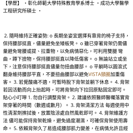
【學歷】 ・彰化師範大學特殊教育學系博士 ・成功大學醫學
工程研究所碩士 ・
2. 隨時維持正確姿勢: o 長期坐姿宜選擇有靠背的椅子支持，
保持腰部挺直，儘量避免坐矮板凳。 o 雖已穿著背架仍需儘
量避免彎腰或提、拉重物，以免病情惡化，可利用雙腿 彎
曲，蹲下撿物，保持腰部挺直以降低傷害。 o 無論站立或坐
下，注意保持腰部挺直儘量勿扭曲腰部。 o 平躺時以圓滾式
翻身維持腰部平直，不要扭曲腰部以避免
VISTA頸圈
加重傷
害。 3. 若覺酸痛不適，可暫時脫下背架並躺下休息。 4. 背架
若因活動而向上抬起時，可將背架向下拉回原點固定即可。
貼心小叮嚀 1. 勿自行調整背架。 2. 建議依照醫師醫囑落實背
架穿著的時間（數週或數月）。 3. 背架清潔方法 每週使用中
性清潔劑擦拭後，放置陰涼處自然風乾即可。 4. 背架維護方
法 儘可能保持背架乾燥，避免過度潮濕，可確保背架使用壽
命。 5. 依賴背架久了易造成腰部肌力變差，在病情允許且經