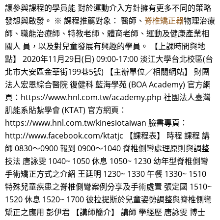
讓參與課程的學員能 對於運動介入方針擁有更多不同的策略
發想與啟發。 ※ 課程推薦對象： 醫師、
脊椎矯正器
物理治療
師、職能治療師、特教老師、體育老師、運動及健康產業相
關人 員，以及對兒童發展有興趣的學員。 【上課時間與地
點】 2020年11月29日(日) 09:00-17:00 淡江大學台北校區(台
北市大安區金華街199巷5號) 【主辦單位／相關網站】 財團
法人宏恩綜合醫院 復健科 藍海學苑 (BOA Academy) 官方網
頁：https://www.hnl.com.tw/academy.php 社團法人臺灣
肌能系貼紮學會 (KTAT) 官方網頁：
https://www.hnl.com.tw/kinesiotaiwan 臉書專頁：
http://www.facebook.com/ktatjc 【課程表】 時程 課程 講
師 0830～0900 報到 0900～1040 脊椎側彎處理原則與調整
技法 唐詠雯 1040~ 1050 休息 1050~ 1230 幼年型脊椎側彎
手術矯正方式之介紹 王廷明 1230~ 1330 午餐 1330~ 1510
特殊兒童疾患之脊椎側彎案例分享及手術處置 張定國 1510~
1520 休息 1520~ 1700 彼拉提斯於兒童姿勢調整與脊椎側彎
矯正之應用 彭伊君 【講師簡介】 講師 學經歷 唐詠雯 博士