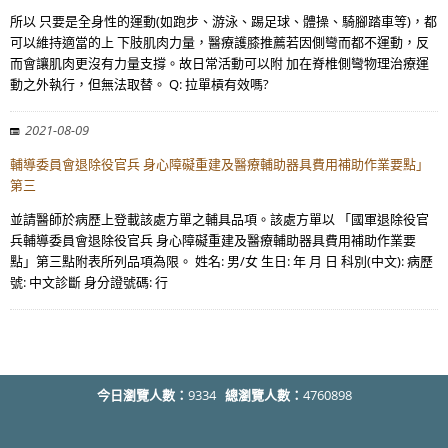
所以 只要是全身性的運動(如跑步、游泳、踢足球、體操、騎腳踏車等)，都
可以維持適當的上 下肢肌肉力量，醫療護膝推薦若因側彎而都不運動，反
而會讓肌肉更沒有力量支撐。故日常活動可以附 加在脊椎側彎物理治療運
動之外執行，但無法取替。 Q: 拉單槓有效嗎?
2021-08-09
輔導委員會退除役官兵 身心障礙重建及醫療輔助器具費用補助作業要點」
第三
並請醫師於病歷上登載該處方單之輔具品項。該處方單以 「國軍退除役官
兵輔導委員會退除役官兵 身心障礙重建及醫療輔助器具費用補助作業要
點」第三點附表所列品項為限。 姓名: 男/女 生日: 年 月 日 科別(中文): 病歷
號: 中文診斷 身分證號碼: 行
今日瀏覽人數：
9334
總瀏覽人數：
4760898