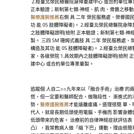
2.經臺北榮民總醫院身障重建中心 或合約單位專業
正本驗證；新制第七類-神經、肌 肉、骨骼之移動相
醫療護腕推薦
右側 具 二年 榮民服務處、榮譽國
功 能 05 肢體障礙者)。 2.經臺北榮民總醫院身
之肢體障礙證明(檢附 正本驗證；新制第七類-神經
製。 三四 SM 珊姆式義肢 具 二年 榮民服務
構造及其功 能 05 肢體障礙者)。 2.經臺北榮
家、各級榮院 1.具效期內之肢體障礙證明(檢附 
建中心 或合約單位專業量製。
追蹤個 人自二○○九年來以「融合手術」治療 
慌，但一定要和醫師配合，做階段性、 漸進式的
勢，
醫療護腕推薦
才能遠離痠痛。道理很簡 單、
代人，就是長期低頭使用電腦、手機而 影響身體
低頭帶來的危害。 治療前的自律神經症狀評估表。 
凸），我常教病人做「縮 下巴」運動，理由很簡