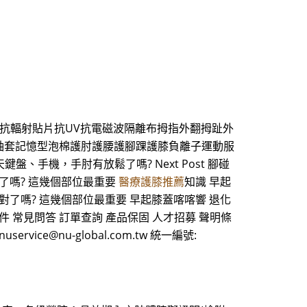
抗輻射貼片抗UV抗電磁波隔離布拇指外翻拇趾外
袖套記憶型泡棉護肘護腰護腳踝護膝負離子運動服
整天鍵盤、手機，手肘有放鬆了嗎? Next Post 腳碰
了嗎? 這幾個部位最重要
醫療護膝推薦
知識 早起
對了嗎? 這幾個部位最重要 早起膝蓋喀喀響 退化
件 常見問答 訂單查詢 產品保固 人才招募 聲明條
uservice@nu-global.com.tw 統一編號: