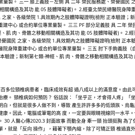
量製。 三一 膝上義肢－左側 具 二年 榮民服務處、榮譽國民 
關構造及其功 能 05 肢體障礙者)。 2.經臺北榮民總醫院身障
民 之家、各級榮院 1.具效期內之肢體障礙證明(檢附 正本驗證
障重建中心 或合約單位專業量製。 三三 PF 部分足義肢 具 二年
、肌 肉、骨骼之移動相關構造及其功 能 05 肢體障礙者)。 2
處、榮譽國民 之家、各級榮院 1.具效期內之肢體障礙證明(檢附 正
民總醫院身障重建中心 或合約單位專業量製。 三五 肘下手鉤義肢（
正本驗證；新制第七類-神經、肌 肉、骨骼之移動相關構造及其功 能 
的兩百多位頸椎病患者，臨床成效有超 過八成以上的滿意度。由此
治療。 頸椎病如何預防？ 俗話說：「坐乎正，才會得人疼」「坐
明白，但就是很多人做不到，導致 產生許許多多的低頭族、烏龜
健康。因此，電腦或筆電的高 度，一定要與眼睛視線同一水平。
30 人醫心傳2020.3 封面故事 而動全身 牽一頸 抬頭挺胸 
單，就是「反向 操作」，藉著下顎內縮，除了可矯正頸 椎過直