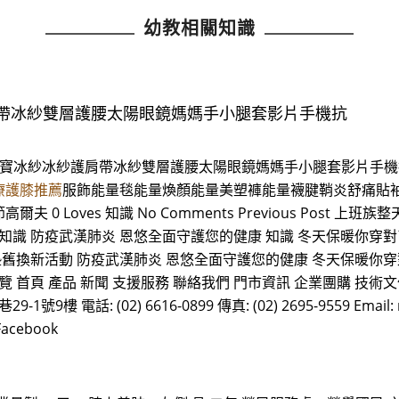
幼教相關知識
帶冰紗雙層護腰太陽眼鏡媽媽手小腿套影片手機抗
水寶冰紗冰紗護肩帶冰紗雙層護腰太陽眼鏡媽媽手小腿套影片手機
療護膝推薦
服飾能量毯能量煥顏能量美塑褲能量襪腱鞘炎舒痛貼
oves 知識 No Comments Previous Post 上班族
知識 防疫武漢肺炎 恩悠全面守護您的健康 知識 冬天保暖你穿對
墊舊換新活動 防疫武漢肺炎 恩悠全面守護您的健康 冬天保暖你穿
首頁 產品 新聞 支援服務 聯絡我們 門市資訊 企業團購 技術文
 電話: (02) 6616-0899 傳真: (02) 2695-9559 Email: n
acebook