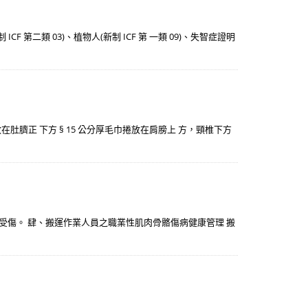
 第二類 03)、植物人(新制 ICF 第 一類 09)、失智症證明
放在肚臍正 下方 § 15 公分厚毛巾捲放在肩膀上 方，頸椎下方
免反覆受傷。 肆、搬運作業人員之職業性肌肉骨骼傷病健康管理 搬