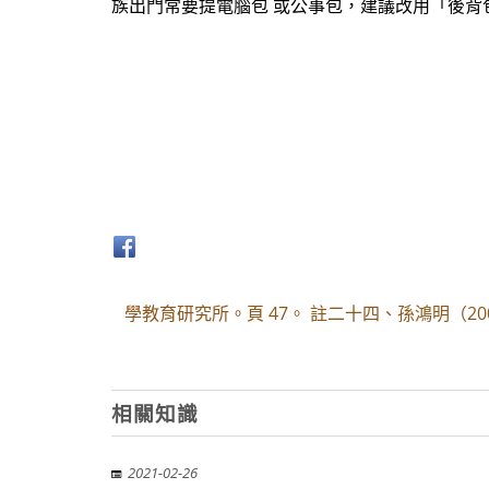
族出門常要提電腦包 或公事包，建議改用「後背
學教育研究所。頁 47。 註二十四、孫鴻明（2
相關知識
2021-02-26