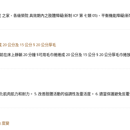
各級榮院 具效期內之肢體障礙(新制 ICF 第 七類 05)、平衡機能障礙(新制 ICF
 公分及 15 公分 § 20 公分厚毛
上靜躺 20 分鐘 §可用毛巾捲捲成 20 公分及 15 公分 § 20 公分厚毛巾捲
. 強化肌肉肌力和耐力。 5. 改善肢體活動的協調性及靈活度。 6. 適當保護避
 度變