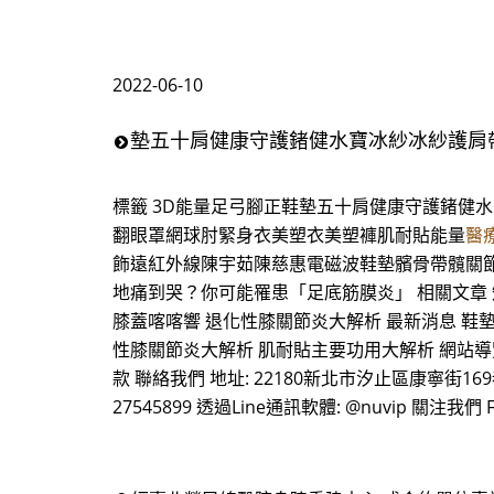
2022-06-10
墊五十肩健康守護鍺健水寶冰紗冰紗護肩
標籤 3D能量足弓腳正鞋墊五十肩健康守護鍺健
翻眼罩網球肘緊身衣美塑衣美塑褲肌耐貼能量
醫
飾遠紅外線陳宇茹陳慈惠電磁波鞋墊髕骨帶髖關節高爾夫 0 L
地痛到哭？你可能罹患「足底筋膜炎」 相關文章 
膝蓋喀喀響 退化性膝關節炎大解析 最新消息 鞋
性膝關節炎大解析 肌耐貼主要功用大解析 網站導覽 
款 聯絡我們 地址: 22180新北市汐止區康寧街169巷29-1號9樓
27545899 透過Line通訊軟體: @nuvip 關注我們 F