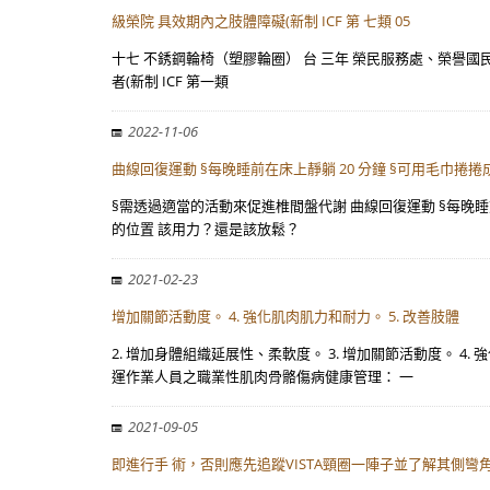
級榮院 具效期內之肢體障礙(新制 ICF 第 七類 05
十七 不銹鋼輪椅（塑膠輪圈） 台 三年 榮民服務處、榮譽國民 之家、
者(新制 ICF 第一類
2022-11-06
曲線回復運動 §每晚睡前在床上靜躺 20 分鐘 §可用毛巾捲捲成 20
§需透過適當的活動來促進椎間盤代謝 曲線回復運動 §每晚睡前在床
的位置 該用力？還是該放鬆？
2021-02-23
增加關節活動度。 4. 強化肌肉肌力和耐力。 5. 改善肢體
2. 增加身體組織延展性、柔軟度。 3. 增加關節活動度。 4
運作業人員之職業性肌肉骨骼傷病健康管理： 一
2021-09-05
即進行手 術，否則應先追蹤VISTA頸圈一陣子並了解其側彎角