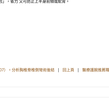
包」，省力 又可防止上半身前傾或駝背。
007）。分析胸椎脊椎側彎術後結
|
回上頁
|
醫療護腕推薦職