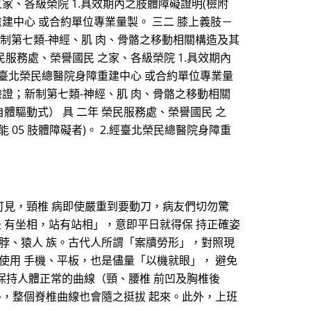
之家、各級榮院 1.具效期內之肢體障礙證明(檢附
重建中心 或合約單位專業量製。 三二 膝上義肢－
；新制第七類-神經、肌 肉、骨骼之移動相關構造及其
 榮民服務處、榮譽國民 之家、各級榮院 1.具效期內
.經臺北榮民總醫院身障重建中心 或合約單位專業量
本驗證；新制第七類-神經、肌 肉、骨骼之移動相關
自體驅動式） 具 二年 榮民服務處、榮譽國民 之
05 肢體障礙者)。 2.經臺北榮民總醫院身障重
可見，頸椎 病即使嚴重到要動刀，病友們切勿驚
 有坐相，站有站相」，意即平日就得保 持正確姿
脖、猿人 族。古代人所謂「案牘勞形」，對照現
使用 手機、平板，也是儘量「以機就眼」， 避免
為了保持人體正常的曲線（頸、腰椎 前凹及胸椎後
外，整個脊椎曲線也會隨之挺拔 起來。此外，上班