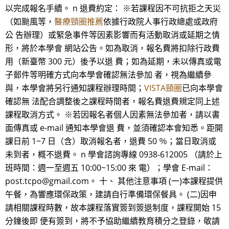
以完成報名手續。 n 退費約定： ※若課程因不可抗拒之天災
（如颱風等，
醫療頸圈推薦
依據行政院人事行政總處或政府
公 告辦理）或緊急事件等因素影響而有活動取消或延期之情
形，將於本學會 網站公告。如為取消，報名費將扣除行政費
用（新臺幣 300 元）後予以退 費；如為延期，未以傳真或電
子郵件等明確方式向本學會確認無法參加 者，視為繼續參
與，本學會將另行通知課程辦理時間；
VISTA頸圈
已向本學會
確認無 法配合調整後之課程時間者，報名費退費規定同上述
課程取消方式。 ※若因報名者個人因素無法參加者，請以書
面傳真或 e-mail 通知本學會退 費，並須確認本會知悉。距開
課日前 1~7 日（含）取消報名者，退費 50 ％；當日取消或
未到者，概不退費。 n 學會諮詢專線 0938-612005 （請於上
班時間：週一至週五 10:00~15:00 來 電）；學會 E-mail：
post.tcpo@gmail.com。 十、 其他注意事項 (一)本課程提供
午餐，為響應環保政策，建請自行準備環保餐具。 (二)因申
請相關課程時數，故本課程落實簽到簽退制度，課程開始 15
分鐘後即 便有簽到，將不予協助繼續教育積分之登錄，敬請