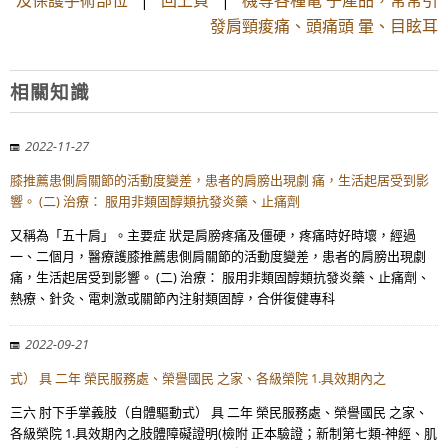
及保護手術部位
|
回上頁
|
機等各種電 子產品，常常引
發肩頸痠痛、頭痛頭 暈、目眩耳
相關知識
2022-11-27
膝推薦患側肩關節的活動度變差，患者的肩膀出現劇 痛，生活起居受到影
響。 (二) 治療： 服用非類固醇類抗發炎藥、止痛劑
又稱為「五十肩」。主要症 狀是肩膀疼痛及僵硬，疼痛時好時壞，經過
一、二個月，醫療護膝推薦患側肩關節的活動度變差，患者的肩膀出現劇
痛，生活起居受到影響。 (二) 治療： 服用非類固醇類抗發炎藥、止痛劑、
熱療、針灸、電刺激或關節內注射類固醇，合併復健專科
2022-09-21
式） 具 二年 榮民服務處、榮譽國民 之家、各級榮院 1.具效期內之
三六 肘下手掌義肢（自體驅動式） 具 二年 榮民服務處、榮譽國民 之家、
各級榮院 1.具效期內之肢體障礙證明(檢附 正本驗證；新制第七類-神經、肌