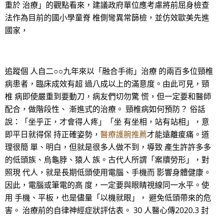
重於 治療」的觀點看來，建議政府單位應考慮將前屈身檢查
法作為目前的國小學童脊 椎側彎異常篩檢，並仿效歐美先進
國家，
追蹤個 人自二○○九年來以「融合手術」治療 的兩百多位頸椎
病患者，臨床成效有超 過八成以上的滿意度。由此可見，頸
椎 病即使嚴重到要動刀，病友們切勿驚 慌，但一定要和醫師
配合，做階段性、 漸進式的治療。 頸椎病如何預防？ 俗話
說：「坐乎正，才會得人疼」「坐 有坐相，站有站相」，意
即平日就得保 持正確姿勢，
醫療護腕推薦
才能遠離痠痛。道
理很簡 單、明白，但就是很多人做不到，導致 產生許許多多
的低頭族、烏龜脖、猿人 族。古代人所謂「案牘勞形」，對
照現 代人，就是長期低頭使用電腦、手機而 影響身體健康。
因此，電腦或筆電的高 度，一定要與眼睛視線同一水平。使
用 手機、平板，也是儘量「以機就眼」， 避免低頭帶來的危
害。 治療前的自律神經症狀評估表。 30 人醫心傳2020.3 封