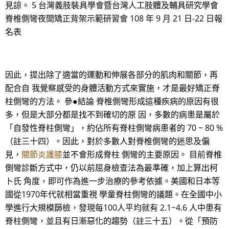
見諒。 5 台灣義肢裝具學會暨台灣人工肢體及輔具研究學會
脊椎側彎夜間矯正背架示範研習會 108 年 9 月 21 日-22 日報
名表
因此，提出除了適當的運動和伸展各部分的肌肉和關節，再
配合自 我覺察感受的身體活動方式來實施，才是最好矯正脊
柱側彎的方法。 參●結論 脊椎側彎形成這種疾病的原因有很
多，但是大部分都是找不到確切的原 因，多數的病患是屬於
「自發性脊柱側彎」，約佔所有脊柱側彎病患者的 70 ~ 80 %
（註三十四）。因此，對於多數人對脊椎側彎的迷思及偏
見，
關節炎護膝
並不會形成脊柱 側彎的主要原因。 目前脊椎
側彎診斷方式中，仍以前屈身檢查法為最準確，加上算出柯
卜氏 角度，即可作為進一步治療的參考依據。美國和日本等
國從1970年代就相當重視 學童脊柱側彎的議題。在全國中小
學進行大規模篩檢，發現每100人平均就有 2.1~4.6 人中患有
脊柱側彎，並且有日漸惡化的趨勢（註三十五）。從「預防