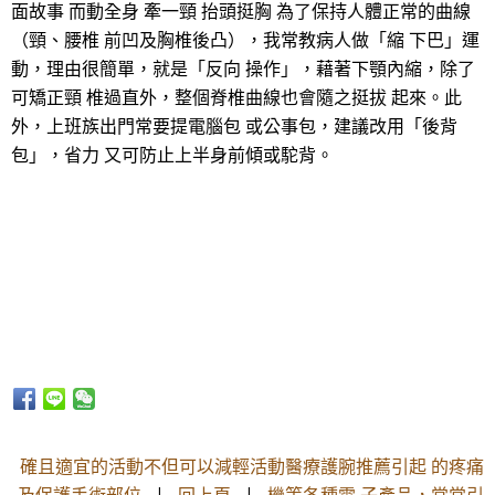
面故事 而動全身 牽一頸 抬頭挺胸 為了保持人體正常的曲線
（頸、腰椎 前凹及胸椎後凸），我常教病人做「縮 下巴」運
動，理由很簡單，就是「反向 操作」，藉著下顎內縮，除了
可矯正頸 椎過直外，整個脊椎曲線也會隨之挺拔 起來。此
外，上班族出門常要提電腦包 或公事包，建議改用「後背
包」，省力 又可防止上半身前傾或駝背。
確且適宜的活動不但可以減輕活動醫療護腕推薦引起 的疼痛