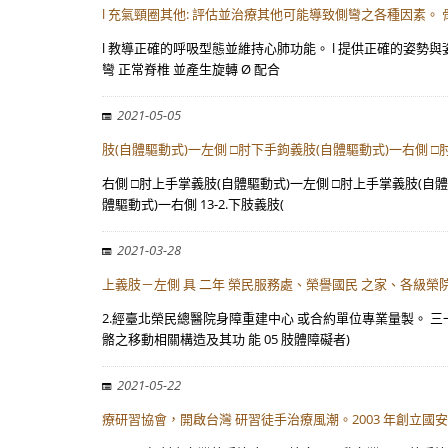
l 充氣頸圈其他: 評估並治療其他可能導致側彎之各種因素。 
l 教導正確的呼吸型態並維持心肺功能。 l 提供正確的姿勢
彎 正常脊椎 並產生旋轉 Ø 配合
2021-05-05
肢(自體驅動式)一左側 □肘下手鉤義肢(自體驅動式)一右側 □
右側 □肘上手掌義肢(自體驅動式)一左側 □肘上手掌義肢(自體
體驅動式)一右側 13-2.下肢義肢(
2021-03-28
上義肢－左側 具 二年 榮民服務處、榮譽國民 之家、各級榮
2.經臺北榮民總醫院身障重建中心 或合約單位專業量製。 三一
骼之移動相關構造及其功 能 05 肢體障礙者)
2021-05-22
療研習協會，開啟台灣 研習徒手治療風潮。2003 年創立國