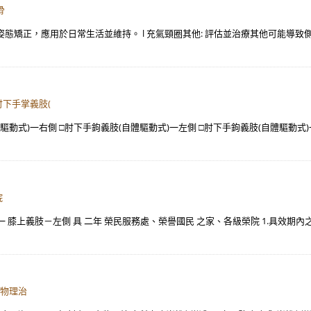
骨
與姿態矯正，應用於日常生活並維持。 l 充氣頸圈其他: 評估並治療其他可能導致
肘下手掌義肢(
驅動式)一右側 □肘下手鉤義肢(自體驅動式)一左側 □肘下手鉤義肢(自體驅動式)
院
 膝上義肢－左側 具 二年 榮民服務處、榮譽國民 之家、各級榮院 1.具效期內
安物理治