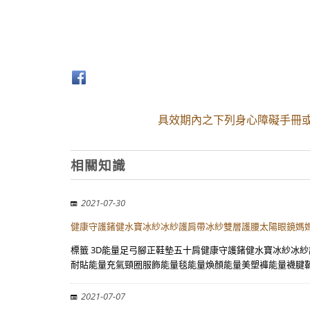
具效期內之下列身心障礙手冊或
相關知識
2021-07-30
健康守護鍺健水寶冰紗冰紗護肩帶冰紗雙層護腰太陽眼鏡媽
標籤 3D能量足弓腳正鞋墊五十肩健康守護鍺健水寶冰紗冰
耐貼能量充氣頸圈服飾能量毯能量煥顏能量美塑褲能量襪腱
2021-07-07