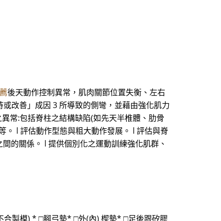
薦
後天動作控制異常，肌肉關節位置失衡、左右
持或改善」成因 3 所導致的側彎，並藉由強化肌力
構之異常:包括脊柱之結構缺陷(如先天半椎體、肋骨
 l 評估動作型態與粗大動作發展。 l 評估與脊
之間的關係。 l 提供個別化之運動訓練強化肌群、
不合製模) * □腳弓墊* □外(內) 楔墊* □足後跟矽膠