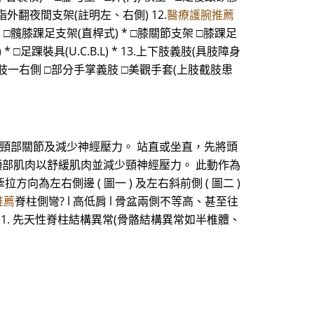
指外翻夜間支架(註明左、右側) 12.
醫療護腕推薦
架 □髖膝踝足支架(直桿式) * □膝關節支架 □膝踝足
 □足踝裝具(U.C.B.L) * 13.上下肢義肢(具肢障身
義肢一右側 □部分手掌義肢 □美觀手套(上肢截肢患
頸部關節及減少神經壓力。 站直或坐直，先將頭
硬的頸部肌肉以舒緩肌肉並減少頸神經壓力。 此動作為
為左右側邊 ( 圖一 ) 及左右斜前側 ( 圖二 )
推薦
脊柱側彎? l 高低肩 l 骨盆兩側不等高、甚至往
彎之成因 1. 先天性脊柱結構異常(骨骼結構異常如半椎體、