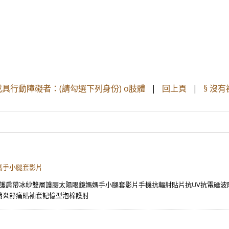
具行動障礙者：(請勾選下列身份) o肢體
|
回上頁
|
§ 沒
媽手小腿套影片
紗護肩帶冰紗雙層護腰太陽眼鏡媽媽手小腿套影片手機抗輻射貼片抗UV抗電磁
鞘炎舒痛貼袖套記憶型泡棉護肘