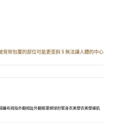
有被背架包覆的部位可能更歪斜 § 無法讓人體的中心
波隔離布拇指外翻拇趾外翻眼罩網球肘緊身衣美塑衣美塑褲肌