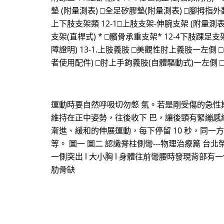
墊 (附量測表) □全足矽膠墊(附量測表) □腳拇指
上下肢支架類 12-1□上肢支架-伸腕支架 (附量測表)
支架(直桿式) * □髕骨承重支架* 12-4下肢踝足支架 
障證明) 13-1.上肢義肢 □美觀性肘上義肢一左
者使用配件) □肘上手鉤義肢(自體驅動式)一左側 
運動時要自然呼吸切勿憋 氣。若是剛受傷的急性期
維持在正中姿勢，往後收下 巴，讓後頸有緊繃感維持
漸進、緩和的伸展運動，每下停留 10 秒，同一方向
等。 圖一 圖二 認識脊柱側彎---物理治療篇 台
一側突出 l 大小胸 l 身體往前彎腰時發現背部有一側隆
肋骨缺