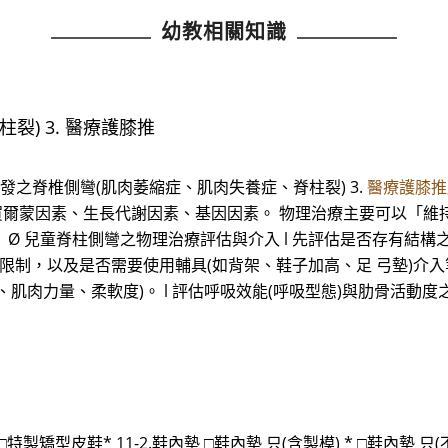
幼教相關知識
) 3. 醫療護膝推
引發之脊椎側彎(肌肉萎縮症、肌肉失養症、脊柱裂) 3.
醫療護膝推
: 賀爾蒙因素、生長代謝因素、基因因素。 物理治療主要可以「維
。 Ø 兒童脊柱側彎之物理治療評估與介入 l 先評估是否存有結
制，以及是否需要使用輔具(如背架、鞋子加高、足 弓墊)介入等。
肌肉力量、柔軟度)。 l 評估呼吸效能(呼吸型態)與肋骨活動度
 □特製矯型皮鞋* 11-2.鞋內墊 □鞋內墊 只(含製模) * □鞋內墊 只(