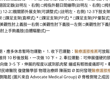
外翻固定器(註明左、右側) □拇指外翻日間繃帶(註明左、右側) □拇
 12-2□髖關節外展支架(可調整式) (註明左、右側) 12-3下肢支
□踝足支架(直桿式) * □踝足支架(PP式) * □踝足支架(PP量製式) *
側 □美觀性肘上義肢一右側 □美觀性肘下義肢一左側 □美觀性肘下
□肘上手鉤義肢(自體驅動式)一
，應多休息暫時勿運動。 1. 收下巴運動：
醫療護膝推薦
可放鬆
 10 秒後放鬆，一次做 10 下。 2. 牽拉運動：可伸展僵
做 3~5 下，伸展的程度以感到肌肉緊 繃或有輕微痠痛即可。牽拉方向
北榮民總醫院 復健醫學部 物理治療師 陳薇如 Ø 如何發現
醫療護膝
起 (圖片來自 Advocate Medical Group) Ø 脊椎側