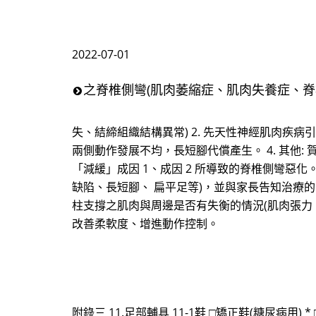
2022-07-01
之脊椎側彎(肌肉萎縮症、肌肉失養症、脊柱裂
失、結締組織結構異常) 2. 先天性神經肌肉疾病
兩側動作發展不均，長短腳代償產生。 4. 其他
「減緩」成因 1、成因 2 所導致的脊椎側彎惡化
缺陷、長短腳、 扁平足等)，並與家長告知治療的限
柱支撐之肌肉與周邊是否有失衡的情況(肌肉張力、
改善柔軟度、增進動作控制。
附錄三 11.足部輔具 11-1鞋 □矯正鞋(糖尿病用) *