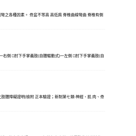
側彎之各種因素。 骨盆不等高 高低肩 脊椎曲線彎曲 脊椎有側
一右側 □肘下手掌義肢(自體驅動式)一左側 □肘下手掌義肢(自
之肢體障礙證明(檢附 正本驗證；新制第七類-神經、肌 肉、骨