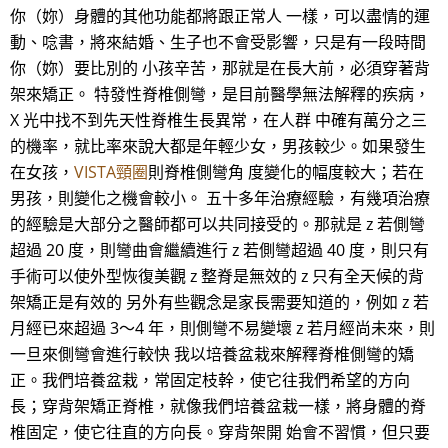
你（妳）身體的其他功能都將跟正常人 一樣，可以盡情的運
動、唸書，將來結婚、生子也不會受影響，只是有一段時間
你（妳）要比別的 小孩辛苦，那就是在長大前，必須穿著背
架來矯正。 特發性脊椎側彎，是目前醫學無法解釋的疾病，
X 光中找不到先天性脊椎生長異常，在人群 中確有萬分之三
的機率，就比率來說大都是年輕少女，男孩較少。如果發生
在女孩，
VISTA頸圈
則脊椎側彎角 度變化的幅度較大；若在
男孩，則變化之機會較小。 五十多年治療經驗，有幾項治療
的經驗是大部分之醫師都可以共同接受的。那就是 z 若側彎
超過 20 度，則彎曲會繼續進行 z 若側彎超過 40 度，則只有
手術可以使外型恢復美觀 z 整脊是無效的 z 只有全天候的背
架矯正是有效的 另外有些觀念是家長需要知道的，例如 z 若
月經已來超過 3～4 年，則側彎不易變壞 z 若月經尚未來，則
一旦來側彎會進行較快 我以培養盆栽來解釋脊椎側彎的矯
正。我們培養盆栽，常固定枝幹，使它往我們希望的方向
長；穿背架矯正脊椎，就像我們培養盆栽一樣，將身體的脊
椎固定，使它往直的方向長。穿背架開 始會不習慣，但只要