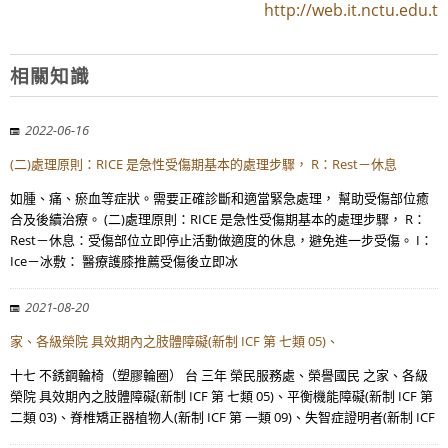
http://web.it.nctu.edu.t
相關知識
2022-06-16
(二)處理原則：RICE 是急性受傷期基本的處理步驟， R：Rest－休息
如腫、痛、瘀血等症狀。需要正確診斷和適當緊急處理， 幫助受傷部位癒
合及後續治療。 (二)處理原則：RICE 是急性受傷期基本的處理步驟， R：
Rest－休息：受傷部位立即停止活動做適度的休息，避免進一步受傷。 I：
Ice－冰敷： 醫療護膝推薦受傷後立即冰
2021-08-20
家、各級榮院 具效期內之肢體障礙(新制 ICF 第 七類 05)、
十七 不銹鋼輪椅（塑膠輪圈） 台 三年 榮民服務處、榮譽國民 之家、各級
榮院 具效期內之肢體障礙(新制 ICF 第 七類 05)、平衡機能障礙(新制 ICF 第
二類 03)、脊椎矯正器植物人(新制 ICF 第 一類 09)、失智症證明者(新制 ICF