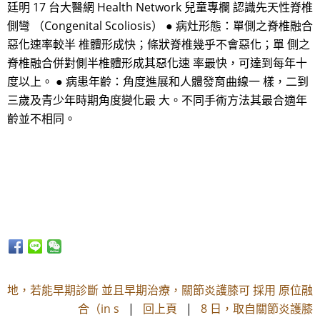
廷明 17 台大醫網 Health Network 兒童專欄 認識先天性脊椎
側彎 （Congenital Scoliosis） ● 病灶形態：單側之脊椎融合
惡化速率較半 椎體形成快；條狀脊椎幾乎不會惡化；單 側之
脊椎融合併對側半椎體形成其惡化速 率最快，可達到每年十
度以上。 ● 病患年齡：角度進展和人體發育曲線一 樣，二到
三歲及青少年時期角度變化最 大。不同手術方法其最合適年
齡並不相同。
地，若能早期診斷 並且早期治療，關節炎護膝可 採用 原位融
合（in s
|
回上頁
|
8 日，取自關節炎護膝