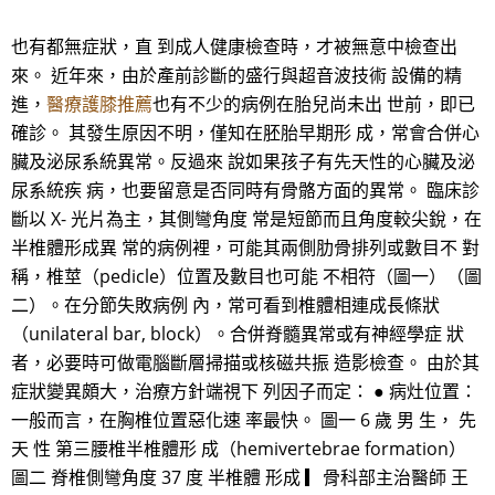
也有都無症狀，直 到成人健康檢查時，才被無意中檢查出
來。 近年來，由於產前診斷的盛行與超音波技術 設備的精
進，
醫療護膝推薦
也有不少的病例在胎兒尚未出 世前，即已
確診。 其發生原因不明，僅知在胚胎早期形 成，常會合併心
臟及泌尿系統異常。反過來 說如果孩子有先天性的心臟及泌
尿系統疾 病，也要留意是否同時有骨骼方面的異常。 臨床診
斷以 X- 光片為主，其側彎角度 常是短節而且角度較尖銳，在
半椎體形成異 常的病例裡，可能其兩側肋骨排列或數目不 對
稱，椎莖（pedicle）位置及數目也可能 不相符（圖一）（圖
二）。在分節失敗病例 內，常可看到椎體相連成長條狀
（unilateral bar, block）。合併脊髓異常或有神經學症 狀
者，必要時可做電腦斷層掃描或核磁共振 造影檢查。 由於其
症狀變異頗大，治療方針端視下 列因子而定： ● 病灶位置：
一般而言，在胸椎位置惡化速 率最快。 圖一 6 歲 男 生， 先
天 性 第三腰椎半椎體形 成（hemivertebrae formation）
圖二 脊椎側彎角度 37 度 半椎體 形成 ▎骨科部主治醫師 王