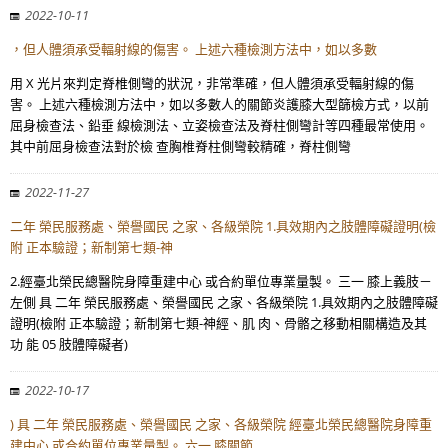
2022-10-11
，但人體須承受輻射線的傷害。 上述六種檢測方法中，如以多數
用 X 光片來判定脊椎側彎的狀況，非常準確，但人體須承受輻射線的傷
害。 上述六種檢測方法中，如以多數人的關節炎護膝大型篩檢方式，以前
屈身檢查法、鉛垂 線檢測法、立姿檢查法及脊柱側彎計等四種最常使用。
其中前屈身檢查法對於檢 查胸椎脊柱側彎較精確，脊柱側彎
2022-11-27
二年 榮民服務處、榮譽國民 之家、各級榮院 1.具效期內之肢體障礙證明(檢
附 正本驗證；新制第七類-神
2.經臺北榮民總醫院身障重建中心 或合約單位專業量製。 三一 膝上義肢－
左側 具 二年 榮民服務處、榮譽國民 之家、各級榮院 1.具效期內之肢體障礙
證明(檢附 正本驗證；新制第七類-神經、肌 肉、骨骼之移動相關構造及其
功 能 05 肢體障礙者)
2022-10-17
) 具 二年 榮民服務處、榮譽國民 之家、各級榮院 經臺北榮民總醫院身障重
建中心 或合約單位專業量製。 六一 膝關節