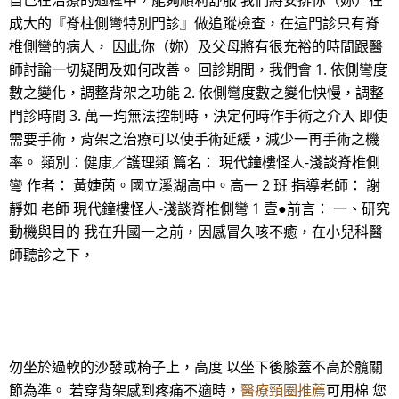
自己在治療的過程中，能夠順利舒服 我們將安排你（妳）在
成大的『脊柱側彎特別門診』做追蹤檢查，在這門診只有脊
椎側彎的病人， 因此你（妳）及父母將有很充裕的時間跟醫
師討論一切疑問及如何改善。 回診期間，我們會 1. 依側彎度
數之變化，調整背架之功能 2. 依側彎度數之變化快慢，調整
門診時間 3. 萬一均無法控制時，決定何時作手術之介入 即使
需要手術，背架之治療可以使手術延緩，減少一再手術之機
率。 類別：健康／護理類 篇名： 現代鐘樓怪人-淺談脊椎側
彎 作者： 黃婕茵。國立溪湖高中。高一 2 班 指導老師： 謝
靜如 老師 現代鐘樓怪人-淺談脊椎側彎 1 壹●前言： 一、研究
動機與目的 我在升國一之前，因感冒久咳不癒，在小兒科醫
師聽診之下，
勿坐於過軟的沙發或椅子上，高度 以坐下後膝蓋不高於髖關
節為準。 若穿背架感到疼痛不適時，
醫療頸圈推薦
可用棉 您