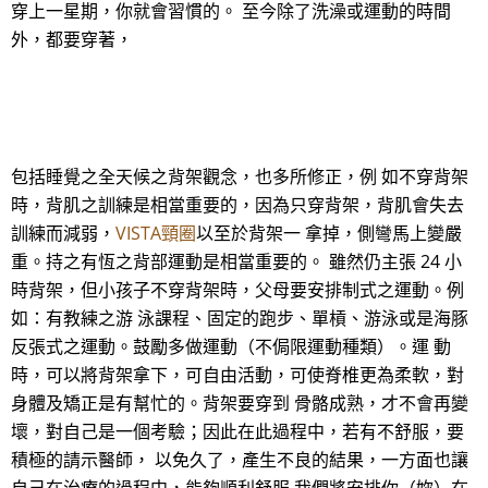
穿上一星期，你就會習慣的。 至今除了洗澡或運動的時間
外，都要穿著，
包括睡覺之全天候之背架觀念，也多所修正，例 如不穿背架
時，背肌之訓練是相當重要的，因為只穿背架，背肌會失去
訓練而減弱，
VISTA頸圈
以至於背架一 拿掉，側彎馬上變嚴
重。持之有恆之背部運動是相當重要的。 雖然仍主張 24 小
時背架，但小孩子不穿背架時，父母要安排制式之運動。例
如：有教練之游 泳課程、固定的跑步、單槓、游泳或是海豚
反張式之運動。鼓勵多做運動（不侷限運動種類）。運 動
時，可以將背架拿下，可自由活動，可使脊椎更為柔軟，對
身體及矯正是有幫忙的。背架要穿到 骨骼成熟，才不會再變
壞，對自己是一個考驗；因此在此過程中，若有不舒服，要
積極的請示醫師， 以免久了，產生不良的結果，一方面也讓