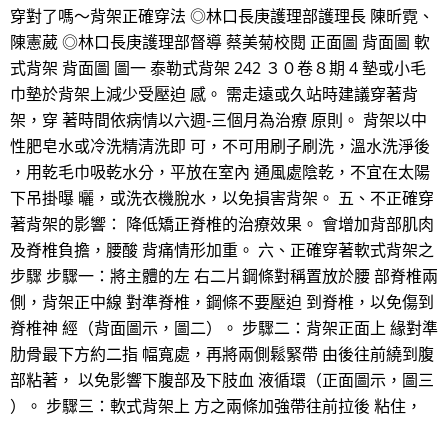
穿對了嗎～背架正確穿法 ◎林口長庚護理部護理長 陳昕霓、
陳憲葳 ◎林口長庚護理部督導 蔡美菊校閱 正面圖 背面圖 軟
式背架 背面圖 圖一 泰勒式背架 242 ３０卷８期 4 墊或小毛
巾墊於背架上減少受壓迫 感。 需走遠或久站時建議穿著背
架，穿 著時間依病情以六週-三個月為治療 原則。 背架以中
性肥皂水或冷洗精清洗即 可，不可用刷子刷洗，溫水洗淨後
，用乾毛巾吸乾水分，平放在室內 通風處陰乾，不宜在太陽
下吊掛曝 曬，或洗衣機脫水，以免損害背架。 五、不正確穿
著背架的影響： 降低矯正脊椎的治療效果。 會增加背部肌肉
及脊椎負擔，腰酸 背痛情形加重。 六、正確穿著軟式背架之
步驟 步驟一：將主體的左 右二片鋼條對稱置放於腰 部脊椎兩
側，背架正中線 對準脊椎，鋼條不要壓迫 到脊椎，以免傷到
脊椎神 經（背面圖示，圖二）。 步驟二：背架正面上 緣對準
肋骨最下方約二指 幅寬處，再將兩側鬆緊帶 由後往前繞到腹
部粘著， 以免影響下腹部及下肢血 液循環（正面圖示，圖三
）。 步驟三：軟式背架上 方之兩條加強帶往前拉後 粘住，