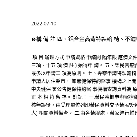
2022-07-10
構 備 註 四、鋁合金高背特製輪 椅、不
項 目 辦理方式 申請資格 申請間 隔年限 應備文
三項、十五 項 備 註 ) 始得申 請。 五、榮民醫療體系
最多以申請二 項為原則。 七、專案申請特製輪椅
申請人居住縣市， 如無健保特約醫事 機構之上開四
中央健保 署公告健保特約醫 事機構查詢資料為 原
正 本 相 符 留 存。 註記： 一.榮民臨櫃申
核無誤後，由受理單位列印榮民資料交予榮民簽名
人) 相關資料備查。 二.由各榮服處、榮家進