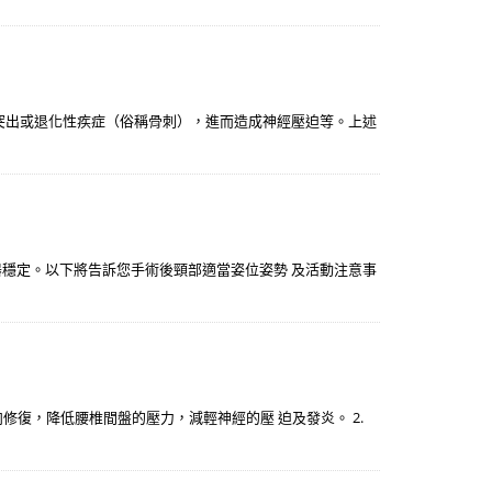
突出或退化性疾症（俗稱骨刺），進而造成神經壓迫等。上述
器穩定。以下將告訴您手術後頸部適當姿位姿勢 及活動注意事
肉修復，降低腰椎間盤的壓力，減輕神經的壓 迫及發炎。 2.