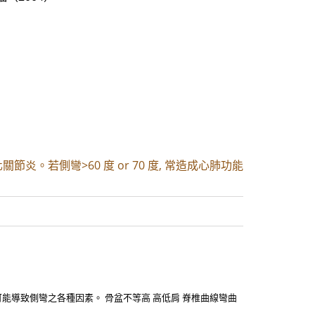
節炎。若側彎>60 度 or 70 度, 常造成心肺功能
可能導致側彎之各種因素。 骨盆不等高 高低肩 脊椎曲線彎曲