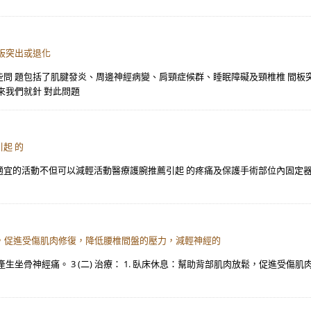
板突出或退化
問 題包括了肌腱發炎、周邊神經病變、肩頸症候群、睡眠障礙及頸椎椎 間板
來我們就針 對此問題
起 的
且適宜的活動不但可以減輕活動醫療護腕推薦引起 的疼痛及保護手術部位內固定
肉放鬆，促進受傷肌肉修復，降低腰椎間盤的壓力，減輕神經的
坐骨神經痛。 3 (二) 治療： 1. 臥床休息：幫助背部肌肉放鬆，促進受傷肌