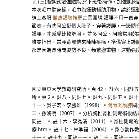
2. (三)漸進式增強體能 於下班後操作，加強肌肉
本次毛巾健身操，毛巾為運動輔助用物，請於運動完
線上客服
醫療護膝推薦
企業團購 護腰不用一直穿
節奏，有些阿公挺個大肚子、穿著護腰，一邊隨
護腰，才感覺比較舒服。 許多阿公、阿嬤常用
雅雯指出，當腰背部傳來陣陣疼痛，準備穿上護
都是因為長時間姿勢不良、頻繁搬重物、運動強
國立臺東大學教育研究所。頁 42。 註六、同註
所。頁 2。 註八、同註七。 註九、同註五。 註十
十一、吳子宏、李勝雄（1998）。
關節炎護膝
國
二、孫鴻明（2007）。分析胸椎脊椎側彎術後結
同註十。 註十六、李秀清（2011）。脊柱側彎的物理治療。
療.htm。 註十七、林季福（2004）。身心
十一。 註十九、同註十一。 註二十、同註十一。