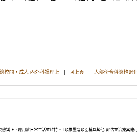
雪娥總校閱，成人 內外科護理上
|
回上頁
|
人部份合併脊椎退化關
具
與姿態矯正，應用於日常生活並維持。 l 頸椎壓迫頸圈輔具其他: 評估並治療其他