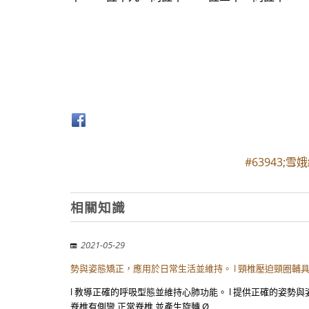
#63943;
相關知識
2021-05-29
勢與姿態矯正，應用於日常生活並維持。 l 頸椎壓迫頸圈輔
l 教導正確的呼吸型態並維持心肺功能。 l 提供正確的姿勢
脊椎有側彎 正常脊椎 並產生旋轉 Ø