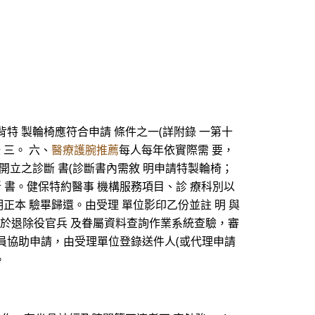
高背特 製輪椅應符合申請 條件之一(詳附錄 一第十
錄 三。 六、
醫療護腕推薦
每人每年依實際需 要，
開立之診斷 書(診斷書內需敘 明申請特製輪椅；
斷 書。健保特約醫事 機構服務項目、診 療科別以
明正本 驗畢歸還。由受理 單位影印乙份並註 明 與
單位於退除役官兵 及眷屬資料查詢作業系統查驗，審
員協助申請，由受理單位登錄送件人(或代理申請
。