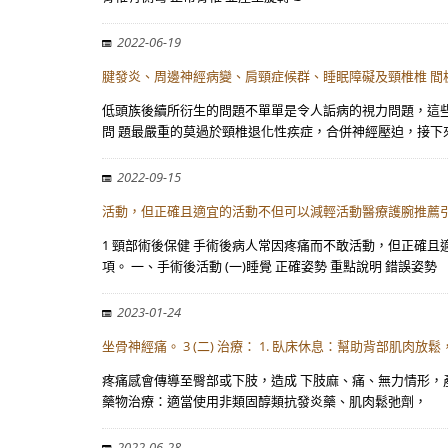
2022-06-19
腱發炎、周邊神經病變、肩頸症候群、睡眠障礙及頸椎椎 間
低頭族後續所衍生的問題不單單是令人詬病的視力問題，這些
問 題最嚴重的莫過於頸椎退化性疾症，合併神經壓迫，接下
2022-09-15
活動，但正確且適宜的活動不但可以減輕活動醫療護腕推薦引
1 頸部術後保健 手術後病人常因疼痛而不敢活動，但正確
項。 一、手術後活動 (一)睡覺 正確姿勢 重點說明 錯誤姿勢
2023-01-24
坐骨神經痛。 3 (二) 治療： 1. 臥床休息：幫助背部肌
疼痛感會傳導至臀部或下肢，造成 下肢麻、痛、無力情形，產生
藥物治療：適當使用非類固醇類抗發炎藥、肌肉鬆弛劑，
2022-06-28