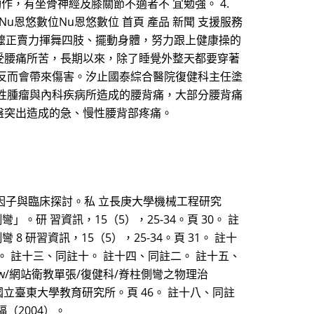
動作，有坐骨神經及膝關節不適者不 宜勉強。 4.
恩悠數位Nu恩悠數位 首頁 產品 新聞 支援服務
公、阿嬤正賣力揮舞四肢、擺動身體，努力跟上健康操的
受腰痛所苦，長期以來，除了睡覺外整天都要穿著
反而會帶來傷害。汐止國泰綜合醫院復健科主任塗
性腫瘤與內科疾病所造成的腰背痛，大部分腰背痛
盤突出造成的急、慢性腰背部疼痛。
響因子與臨床探討。私 立長庚大學機械工程研究
研 習資訊，15（5），25-34。頁 30。 註
 研習資訊，15（5），25-34。頁 31。 註十
。 註十三、同註十。 註十四、同註二。 註十五、
com.tw/網站衛教單張/復健科/脊柱側彎之物理治
國立臺東大學教育研究所。頁 46。 註十八、同註
（2004）。