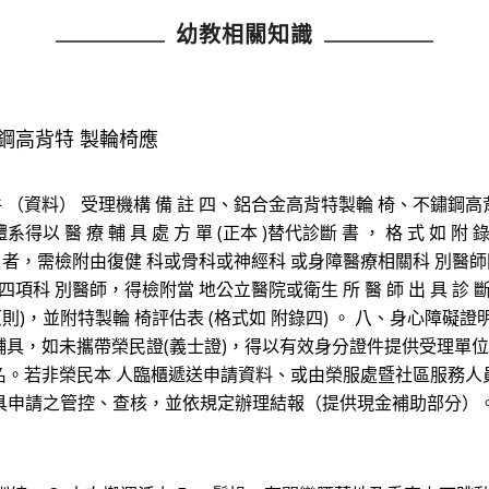
幼教相關知識
鏽鋼高背特 製輪椅應
件 （資料） 受理機構 備 註 四、鋁合金高背特製輪 椅、不鏽鋼
得以 醫 療 輔 具 處 方 單 (正本 )替代診斷 書 ， 格 式 如 附 
 者，需檢附由復健 科或骨科或神經科 或身障醫療相關科 別醫師
項科 別醫師，得檢附當 地公立醫院或衛生 所 醫 師 出 具 診 
則)，並附特製輪 椅評估表 (格式如 附錄四) 。 八、身心障礙證
辦醫療輔具，如未攜帶榮民證(義士證)，得以有效身分證件提供受理
。若非榮民本 人臨櫃遞送申請資料、或由榮服處暨社區服務人
行輔具申請之管控、查核，並依規定辦理結報（提供現金補助部分）