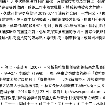
訓練。 3. 本次搬運活力 Fun 鬆操，有關彎腰著地及垂直上下跳
畢妥善收納，避免工作中隨意批掛， 造成被捲被夾之危險。 Nu
，久戴可能導更多傷害 2019-07-11 清晨的公園，一群阿
音樂擺動，在人群中特別顯眼，趨前細問後才知道，原來阿公飽
的護腰，就是俗稱的軟背架，用對了確實可以緩解疼痛，但若用錯
腰緩解難忍的痛楚之前，必須先探究腰背痛的原因。 排除少數惡
度超出肌肉能負荷的臨界點，導致肌肉、韌帶拉傷，或是因椎間
五。 註七、孫鴻明（2007）。分析胸椎脊椎側彎術後結果之影
、吳子宏、李勝雄（1998）。國小學童姿勢健康的殺手「脊椎側彎」。
小學童姿勢健康的殺手「脊椎側彎」。 現代鐘樓怪人-淺談脊椎側彎 8
果之影響因子與臨床探討。 私立長庚大學機械工程研究所。頁 3
2014 年 9 月 23 日，取自 http://www.postal.
動作教育課程應用於開發學童覺察能力與改善脊 柱側彎效果之研究。
 註二十一、同註十一。 註二十二、同註十七。 註二十三、林季福