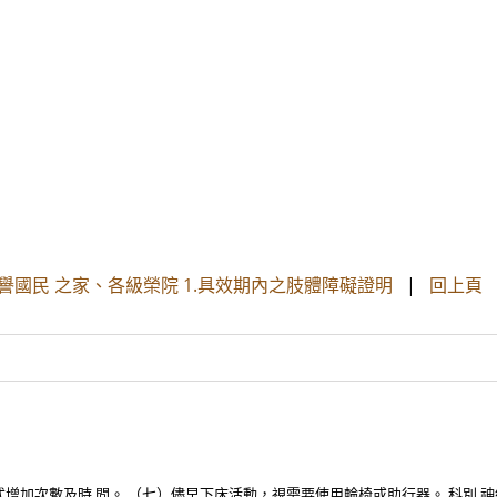
譽國民 之家、各級榮院 1.具效期內之肢體障礙證明
|
回上頁
次數及時 間。 （七）儘早下床活動，視需要使用輪椅或助行器。 科別 神經外科