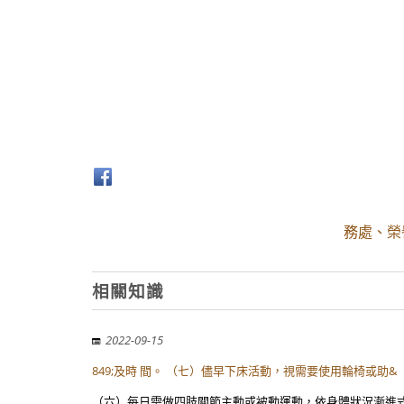
務處、榮
相關知識
2022-09-15
849;及時 間。 （七）儘早下床活動，視需要使用輪椅或助&
（六）每日需做四肢關節主動或被動運動，依身體狀況漸進式增加