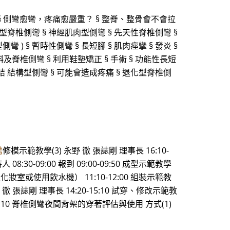
§ 側彎愈彎，疼痛愈嚴重？ § 整脊、整骨會不會拉
化型脊椎側彎 § 神經肌肉型側彎 § 先天性脊椎側彎 §
型側彎 ) § 暫時性側彎 § 長短腳 § 肌肉痙攣 § 發炎 §
及脊椎側彎 § 利用鞋墊矯正 § 手術 § 功能性長短
結 結構型側彎 § 可能會造成疼痛 § 退化型脊椎側
薦
修模示範教學(3) 永野 徹 張誌剛 理事長 16:10-
08:30-09:00 報到 09:00-09:50 成型示範教學
行至化妝室或使用飲水機） 11:10-12:00 組裝示範教
野 徹 張誌剛 理事長 14:20-15:10 試穿、修改示範教
:10 脊椎側彎夜間背架的穿著評估與使用 方式(1)