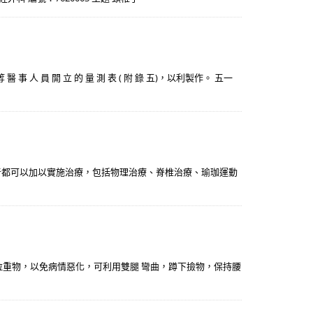
 員 開 立 的 量 測 表 ( 附 錄 五)，以利製作。 五一
者都可以加以實施治療，包括物理治療、脊椎治療、瑜珈運動
、拉重物，以免病情惡化，可利用雙腿 彎曲，蹲下撿物，保持腰