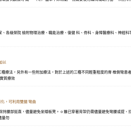
各級榮院 檢附物理治療、職能治療、復健 科、骨科、身障醫療科、神經科等 醫 事 人
加以
述三種療法，另外有一些附加療法，對於上述的三種不同輕重程度的脊 椎側彎患
的實質療效
化，可利用雙腿 彎曲
支持，保持腰部挺直，儘量避免坐矮板凳。 o 雖已穿著背架仍需儘量避免彎腰或提
儘量勿