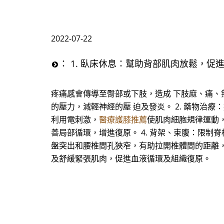
2022-07-22
： 1. 臥床休息：幫助背部肌肉放鬆，
疼痛感會傳導至臀部或下肢，造成 下肢麻、痛、無
的壓力，減輕神經的壓 迫及發炎。 2. 藥物治
利用電刺激，
醫療護膝推薦
使肌肉細胞規律運動
善局部循環，增進復原。 4. 背架、束腹：限制
盤突出和腰椎間孔狹窄，有助拉開椎體間的距離，減
及舒緩緊張肌肉，促進血液循環及組織復原。