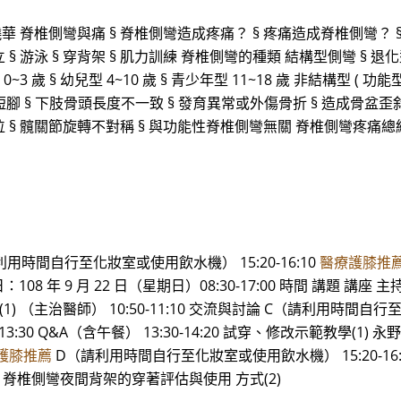
華 脊椎側彎與痛 § 脊椎側彎造成疼痛？ § 疼痛造成脊椎側彎？ 
立 § 游泳 § 穿背架 § 肌力訓練 脊椎側彎的種類 結構型側彎 § 退
0~3 歲 § 幼兒型 4~10 歲 § 青少年型 11~18 歲 非結構型 ( 功能
短腳 § 下肢骨頭長度不一致 § 發育異常或外傷骨折 § 造成骨盆歪斜
偏位 § 髖關節旋轉不對稱 § 與功能性脊椎側彎無關 脊椎側彎疼痛總
（請利用時間自行至化妝室或使用飲水機） 15:20-16:10
醫療護膝推
108 年 9 月 22 日（星期日）08:30-17:00 時間 講題 講座 主持人 
學(1) （主治醫師） 10:50-11:10 交流與討論 C（請利用時間自
13:30 Q&A（含午餐） 13:30-14:20 試穿、修改示範教學(1) 永
護膝推薦
D（請利用時間自行至化妝室或使用飲水機） 15:20-16
醫師） 脊椎側彎夜間背架的穿著評估與使用 方式(2)