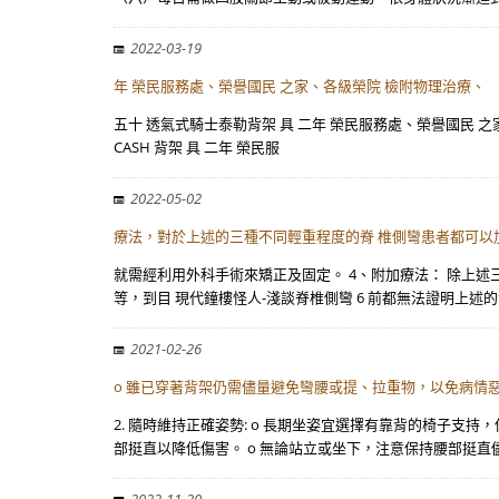
2022-03-19
年 榮民服務處、榮譽國民 之家、各級榮院 檢附物理治療、
五十 透氣式騎士泰勒背架 具 二年 榮民服務處、榮譽國民 之家、
CASH 背架 具 二年 榮民服
2022-05-02
療法，對於上述的三種不同輕重程度的脊 椎側彎患者都可以
就需經利用外科手術來矯正及固定。 4、附加療法： 除上
等，到目 現代鐘樓怪人-淺談脊椎側彎 6 前都無法證明上述
2021-02-26
o 雖已穿著背架仍需儘量避免彎腰或提、拉重物，以免病情惡
2. 隨時維持正確姿勢: o 長期坐姿宜選擇有靠背的椅子
部挺直以降低傷害。 o 無論站立或坐下，注意保持腰部挺直