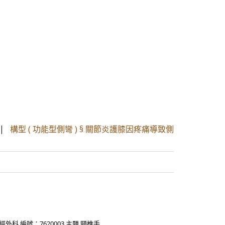
|
構型 ( 功能型側彎 ) § 關節炎護膝因疼痛導致側
 編號：7620003 主題 頸椎手