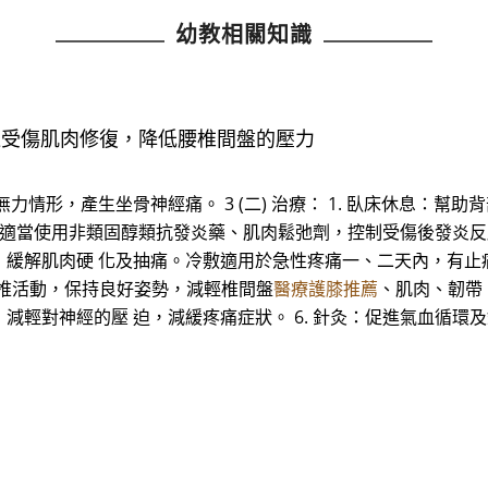
幼教相關知識
促進受傷肌肉修復，降低腰椎間盤的壓力
力情形，產生坐骨神經痛。 3 (二) 治療： 1. 臥床休息：
療：適當使用非類固醇類抗發炎藥、肌肉鬆弛劑，控制受傷後發炎反
，緩解肌肉硬 化及抽痛。冷敷適用於急性疼痛一、二天內，有止
脊椎活動，保持良好姿勢，減輕椎間盤
醫療護膝推薦
、肌肉、韌帶、
輕對神經的壓 迫，減緩疼痛症狀。 6. 針灸：促進氣血循環及