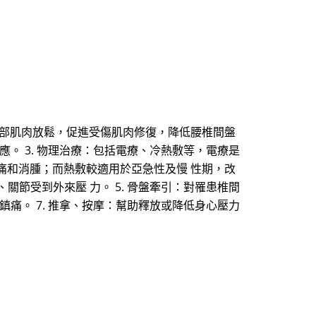
幫助背部肌肉放鬆，促進受傷肌肉修復，降低腰椎間盤
應。 3. 物理治療：包括電療、冷熱敷等，電療是
痛和消腫；而熱敷較適用於亞急性及慢 性期，改
關節受到外來壓 力。 5. 骨盤牽引：對罹患椎間
鎮痛。 7. 推拿、按摩：幫助釋放或降低身心壓力