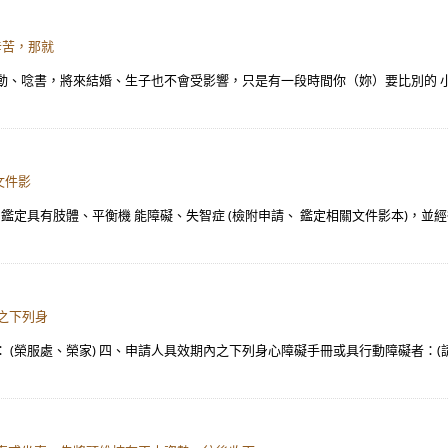
辛苦，那就
動、唸書，將來結婚、生子也不會受影響，只是有一段時間你（妳）要比別的 
文件影
 ICF 鑑定具有肢體、平衡機 能障礙、失智症 (檢附申請、 鑑定相關文件影本)
內之下列身
 (榮服處、榮家) 四、申請人具效期內之下列身心障礙手冊或具行動障礙者：(請勾選