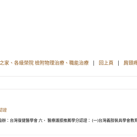
 之家、各級榮院 檢附物理治療、職能治療
|
回上頁
|
肩頸疼
認證
辦：台灣復健醫學會 六、 醫療護膝推薦學分認證： (一)台灣義肢裝具學會教育積