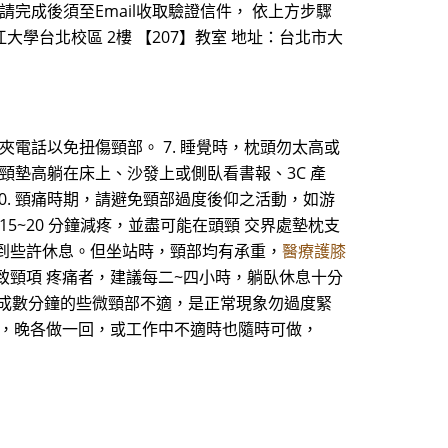
請完成後須至Email收取驗證信件， 依上方步驟
江大學台北校區 2樓 【207】教室 地址：台北市大
夾電話以免扭傷頸部。 7. 睡覺時，枕頭勿太高或
頸墊高躺在床上、沙發上或側臥看書報、3C 產
 10. 頸痛時期，請避免頸部過度後仰之活動，如游
5~20 分鐘減疼，並盡可能在頭頸 交界處墊枕支
到些許休息。但坐站時，頸部均有承重，
醫療護膝
致頸項 疼痛者，建議每二~四小時，躺臥休息十分
時造成數分鐘的些微頸部不適，是正常現象勿過度緊
早，晚各做一回，或工作中不適時也隨時可做，