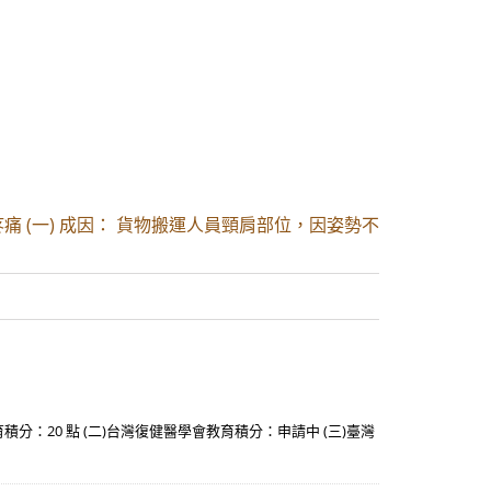
痛 (一) 成因： 貨物搬運人員頸肩部位，因姿勢不
分：20 點 (二)台灣復健醫學會教育積分：申請中 (三)臺灣