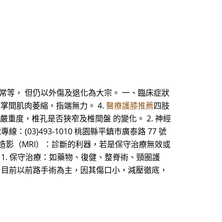
常等， 但仍以外傷及退化為大宗。 一、臨床症狀
或掌間肌肉萎縮，指端無力。 4.
醫療護膝推薦
四肢
嚴重度，椎孔是否狹窄及椎間盤 的變化。 2. 神經
(03)493-1010 桃園縣平鎮市廣泰路 77 號
磁共振造影（MRI）：診斷的利器，若是保守治療無效或
1. 保守治療：如藥物、復健、整脊術、頸圈護
路，目前以前路手術為主，因其傷口小，減壓徹底，