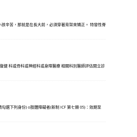
小孩辛苦，那就是在長大前，必須穿著背架來矯正。 特發性脊
，並經復健 科或骨科或神經科或身障醫療 相關科別醫師評估開立診
下列身份) o肢體障礙者(新制 ICF 第七類 05)：效期至