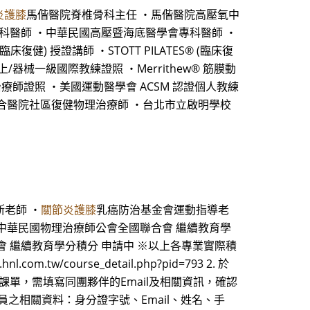
炎護膝
馬偕醫院脊椎骨科主任 ・馬偕醫院高壓氧中
專科醫師 ・中華民國高壓暨海底醫學會專科醫師 ・
健) 授證講師 ・STOTT PILATES® (臨床復
 墊上/器械一級國際教練證照 ・Merrithew® 筋膜動
ol 動作治療師證照 ・美國運動醫學會 ACSM 認證個人教練
聯合醫院社區復健物理治療師 ・台北市立啟明學校
斯老師 ・
關節炎護膝
乳癌防治基金會運動指導老
 申請中 中華民國物理治療師公會全國聯合會 繼續教育學
會 繼續教育學分積分 申請中 ※以上各專業實際積
course_detail.php?pid=793 2. 於
單，需填寫同團夥伴的Email及相關資訊，確認
員之相關資料：身分證字號、Email、姓名、手