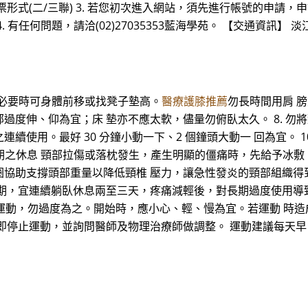
式(二/三聯) 3. 若您初次進入網站，須先進行帳號的申請，申
有任何問題，請洽(02)27035353藍海學苑。 【交通資訊】 淡
。必要時可身體前移或找凳子墊高。
醫療護膝推薦
勿長時間用肩 膀
度伸、仰為宜；床 墊亦不應太軟，儘量勿俯臥太久。 8. 勿將
品之連續使用。最好 30 分鐘小動一下、2 個鐘頭大動一 回為宜。
期之休息 頸部拉傷或落枕發生，產生明顯的僵痛時，先給予冰敷 1
圈協助支撐頭部重量以降低頸椎 壓力，讓急性發炎的頸部組織得
期，宜連續躺臥休息兩至三天，疼痛減輕後，對長期過度使用導
建議運動，勿過度為之。開始時，應小心、輕、慢為宜。若運動 
即停止運動，並詢問醫師及物理治療師做調整。 運動建議每天