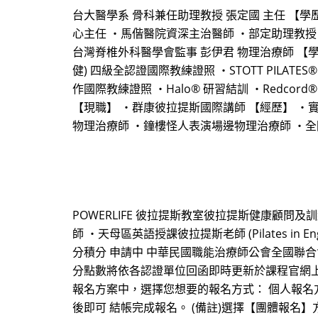
台大醫學系 骨科兼任助理教授 張定國 主任 【學
心主任 ・馬偕醫院資深主治醫師 ・部定助理教授
台灣脊椎外科醫學會監事 彭伊君 物理治療師 【學歷與認證
健) 四級全認證國際教練證照 ・STOTT PILATES
作國際教練證照 ・Halo® 研習結訓 ・Redcord® 
【現職】 ・群康彼拉提斯國際講師 【經歷】 ・
物理治療師 ・鐘樓怪人表演場邊物理治療師 ・
POWERLIFE 彼拉提斯教室彼拉提斯健康顧問
師 ・天母區英語授課彼拉提斯老師 (Pilates 
分積分 申請中 中華民國職能治療師公會全國聯合
分點數將依各認證單位回函即時更新於課程官網上。 【報名方式】 
報名方案中，選擇您想要的報名方式： 個人報名
後即可 結帳完成報名。 (備註)選擇【團體報名