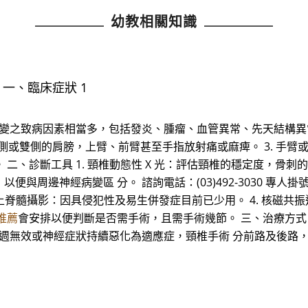
幼教相關知識
一、臨床症狀 1
病變之致病因素相當多，包括發炎、腫瘤、血管異常、先天結構異
 單側或雙側的肩膀，上臂、前臂甚至手指放射痛或麻痺。 3. 手臂
、診斷工具 1. 頸椎動態性 X 光：評估頸椎的穩定度，骨刺的
邊神經病變區 分。 諮詢電話：(03)492-3030 專人掛號專線：
 電腦斷層加上脊髓攝影：因具侵犯性及易生併發症目前已少用。 4. 核
推薦
會安排以便判斷是否需手術，且需手術幾節。 三、治療方式 
4~6 週無效或神經症狀持續惡化為適應症，頸椎手術 分前路及後