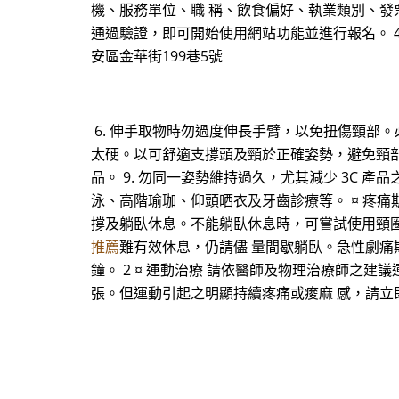
機、服務單位、職 稱、飲食偏好、執業類別、發票形
通過驗證，即可開始使用網站功能並進行報名。 4. 
安區金華街199巷5號
6. 伸手取物時勿過度伸長手臂，以免扭傷頸部
太硬。以可舒適支撐頭及頸於正確姿勢，避免頸部過
品。 9. 勿同一姿勢維持過久，尤其減少 3C 產
泳、高階瑜珈、仰頭晒衣及牙齒診療等。 ¤ 疼痛
撐及躺臥休息。不能躺臥休息時，可嘗試使用頸
推薦
難有效休息，仍請儘 量間歇躺臥。急性劇痛
鐘。 2 ¤ 運動治療 請依醫師及物理治療師之
張。但運動引起之明顯持續疼痛或痠麻 感，請立