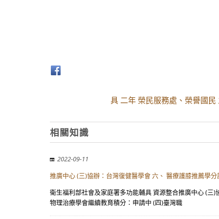
具 二年 榮民服務處、榮譽國民
相關知識
2022-09-11
推廣中心 (三)協辦：台灣復健醫學會 六、 醫療護膝推薦學分
衛生福利部社會及家庭署多功能輔具 資源整合推廣中心 (三)協
物理治療學會繼續教育積分：申請中 (四)臺灣職