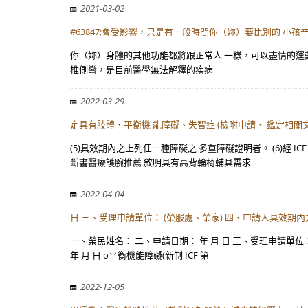
2021-03-02
#63847;會受影響，只是有一段時間你（妳）要比別的 小孩
你（妳）身體的其他功能都將跟正常人 一樣，可以盡情的運
椎側彎，是目前醫學無法解釋的疾病
2022-03-29
定具有肢體、平衡機 能障礙、失智症 (檢附申請、 鑑定相關
(5)具效期內之上列任一種障礙之 多重障礙證明者。 (6)經
斷書醫療護腕推薦 敘明具有高背輪椅輔具需求
2022-04-04
日 三、受理申請單位： (榮服處、榮家) 四、申請人具效期
一、榮民姓名： 二、申請日期： 年 月 日 三、受理申請單位：
年 月 日 o平衡機能障礙(新制 ICF 第
2022-12-05