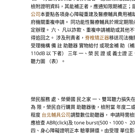
檢附證明資料，其能補正者，應通知限期補正；屆
公司
本要點各項身心障礙重建及醫療輔具費用補
府機關重複申請。 同功能性醫療輔具於規定期限
定辦理。 六、 凡以詐欺、重複申請補助或其他
得追回之。 涉及刑責者，
脊椎矯正器
移送司法機關
受理機構 備 註 助聽器 實物給付 或現金補 助（補
110dB 以 下者） 三年 一、榮 民 證 或 義士證 正、
聽力圖 （表）。
榮民服務 處、榮譽國 民之家 一、雙耳聽力損失在 
為 限，榮民自行購買 助聽器後，檢附當 年度二或
程度
台北輔具公司
調整數位助聽器， 申請時需檢
應檢查 ABR(click)及 tone burst(500、1000、
四、身心障礙證明正本 驗畢歸還。由受理 單位影印乙