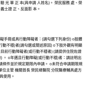
 光 單 正 本(具申請 人姓名)。 榮民服務 處、榮
 義士證 正、反面影 本。
障礙手冊或具行動障礙者：(請勾選下列身份) o肢體
障礙(或行動不穩)者(請勾選或簡述原因) o下肢外觀有明顯
前行動障礙者(或行動不穩者) (請提供住院佐證
) 。 o年邁且行動障礙(或行動不穩)者：請註明出
合申請條件並於規定期限內申請。 o未符合申請期限規
單位主管 機關首長 榮民總醫院 分院醫療輔具處方
輔具使用。