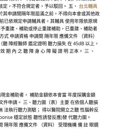
核定，不符合規定者，予以駁回。 五、
台北輔具
於其申請間隔年限屆滿之前，不得向本會或其他政
前已依規定申請輔具者，其輔具 使用年限依原規
不予重建、補助或停止重建補助，已重建、補助者
方式 申請資格 申請間 隔年限 應備文件 （資料）
聽 障經醫師 鑑定證明 聽力損失 在 45dB 以上，
效 期 內 之 聽 障 身 心 障 礙 證 明 正本。 三 、
、申請現金補助者， 補助金額依本會當 年度採購金額
 文件申請。 三、聽力圖（表）主要 在依個人聽損
無 法執行聽力測驗； 得以醫院開立之聽 性腦幹反
State Response 穩定狀態 聽性誘發反應)替 代聽力圖。
隔年限 應備文件 （資料） 受理機構 備 註 眼鏡