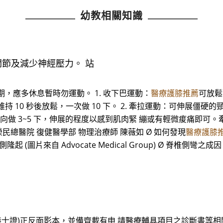
幼教相關知識
關節及減少神經壓力。 站
，應多休息暫時勿運動。 1. 收下巴運動：
醫療護膝推薦
可放鬆
 10 秒後放鬆，一次做 10 下。 2. 牽拉運動：可伸展僵
做 3~5 下，伸展的程度以感到肌肉緊 繃或有輕微痠痛即可。牽拉方向
北榮民總醫院 復健醫學部 物理治療師 陳薇如 Ø 如何發現
醫療護膝
起 (圖片來自 Advocate Medical Group) Ø 脊椎側
義士證)正反面影本，並備齊載有申 請醫療輔具項目之診斷書等