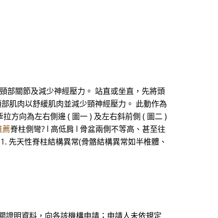
頸部關節及減少神經壓力。 站直或坐直，先將頭
硬的頸部肌肉以舒緩肌肉並減少頸神經壓力。 此動作為
為左右側邊 ( 圖一 ) 及左右斜前側 ( 圖二 )
推薦
脊柱側彎? l 高低肩 l 骨盆兩側不等高、甚至往
彎之成因 1. 先天性脊柱結構異常(骨骼結構異常如半椎體、
相關證明資料，向各該機構申請；申請人未依規定