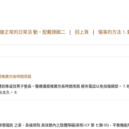
復正常的日常活 動，配戴頸圈二
|
回上頁
|
傷害的方法 1
膝推薦勿長時間用肩
體前移或找凳子墊高。醫療護膝推薦勿長時間用肩 膀夾電話以免扭傷頸部。 7
太久。 8.
民 之家、各級榮院 具效期內之肢體障礙(新制 ICF 第 七類 05)、平衡機能障礙