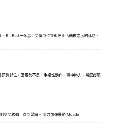
， R：Rest－休息：受傷部位立即停止活動做適度的休息，
運人員頸肩部位，因姿勢不良、重複性動作、精神壓力、醫療護膝
 伸直向對側交叉移動，直到緊繃。 肌力加強運動(Muscle