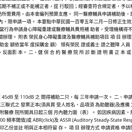
期不補正或不能補正者，逕 行駁回；經審查符合規定者，予以
助所需費用，由本會編列預算支應。 同一醫療輔具申請補助後，
內，限申請一項。 本要點中華民國一百零五年二月一日修正生效
不當行為申請身心障礙重建或醫療輔具費用補 助者，受理機構得
辦理。 附表 榮民身心障礙重建及醫療輔具補助項目 項 目 辦理
助金 額依當年 度採購金 額） 領有榮民 證或義士 證之聽障 人員（
反面影 本。 二、健 保 合 約 醫 療 院 所 診 斷 證 明 書 正 本 或 
45dB 至 110dB 之 間得補助二只，每 三年申請一次。 二
三聯式之 發票正本(須具買 受人姓名、品項須 為助聽器)及應備
附醫療 院所開具日起三個 月內聽力圖（表）。 如因疾病因素，
 2000 頻率閾值)或 ABR(click)及 ASSR (Auditory Steady-
份並註 明與正本相符留 存。 項 目 辦理方式 申請資格 申請間 