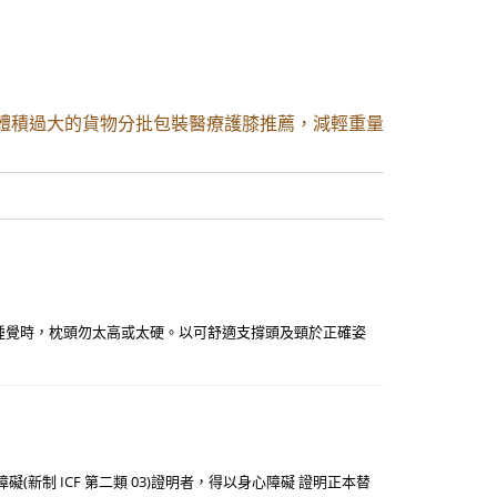
. 體積過大的貨物分批包裝醫療護膝推薦，減輕重量
. 睡覺時，枕頭勿太高或太硬。以可舒適支撐頭及頸於正確姿
(新制 ICF 第二類 03)證明者，得以身心障礙 證明正本替