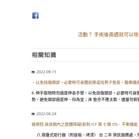
活動？ 手術後兩週就可以恢
相關知識
2022-09-15
，以免扭傷頸部。必要時可身體前移或找凳子墊高。醫療護
6. 伸手取物時勿過度伸長手臂，以免扭傷頸部。必要時可身
勢，避免頸部過度伸、仰為宜；床 墊亦不應太軟，儘量勿俯臥
2022-06-24
級榮院 具效期內之肢體障礙(新制 ICF 第 七類 05)、平衡機能
八 摺疊式助行器（附座板、烤漆） 台 二年 榮民服務處、榮譽國