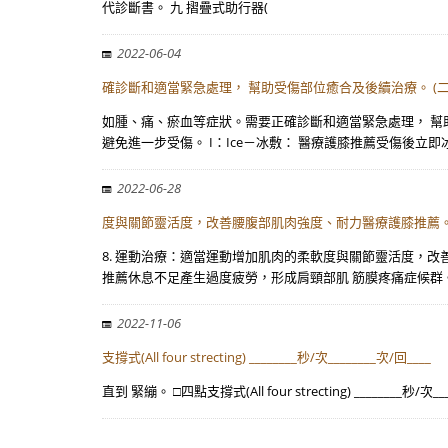
代診斷書。 九 摺疊式助行器(
2022-06-04
確診斷和適當緊急處理， 幫助受傷部位癒合及後續治療。 (二
如腫、痛、瘀血等症狀。需要正確診斷和適當緊急處理， 幫助受
避免進一步受傷。 I：Ice－冰敷： 醫療護膝推薦受傷後立即
2022-06-28
度與關節靈活度，改善腰腹部肌肉強度、耐力醫療護膝推薦。
8. 運動治療：適當運動增加肌肉的柔軟度與關節靈活度，改
推薦休息不足產生過度疲勞，形成肩頸部肌 筋膜疼痛症候群
2022-11-06
支撐式(All four strecting) ________秒/次________次/回____
直到 緊繃。 □四點支撐式(All four strecting) ____