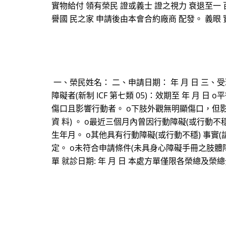
實物給付 領有榮民 證或義士 證之視力 衰退至一 百度
譽國 民之家 申請後由本會合約廠商 配發。 義眼 實
一、榮民姓名： 二、申請日期： 年 月 日 三、
障礙者(新制 ICF 第七類 05)：效期至 年 月 日
傷口且影響行動者。 o下肢外觀無明顯傷口，但影
資 料) 。 o最近三個月內曾因行動障礙(或行動
生年月。 o其他具有行動障礙(或行動不穩) 事實
定。 o未符合申請條件(未具身心障礙手冊之肢體
單 就診日期: 年 月 日 本處方單僅限各榮總