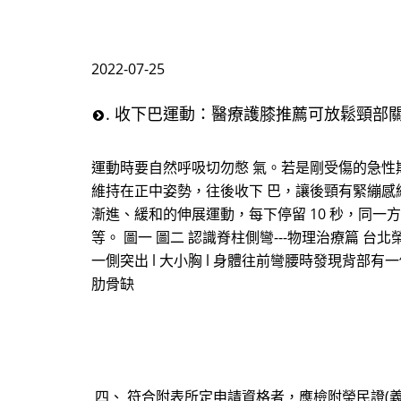
2022-07-25
. 收下巴運動：醫療護膝推薦可放鬆頸部
運動時要自然呼吸切勿憋 氣。若是剛受傷的急性期
維持在正中姿勢，往後收下 巴，讓後頸有緊繃感維持
漸進、緩和的伸展運動，每下停留 10 秒，同一方向
等。 圖一 圖二 認識脊柱側彎---物理治療篇 台
一側突出 l 大小胸 l 身體往前彎腰時發現背部有一側隆
肋骨缺
四、 符合附表所定申請資格者，應檢附榮民證(