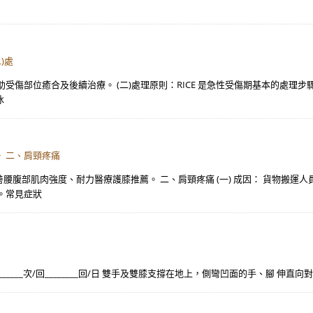
)處
傷部位癒合及後續治療。 (二)處理原則：RICE 是急性受傷期基本的處理步驟
冰
 二、肩頸疼痛
善腰腹部肌肉強度、耐力醫療護膝推薦。 二、肩頸疼痛 (一) 成因： 貨物搬
。常見症狀
____秒/次________次/回________回/日 雙手及雙膝支撐在地上，側彎凹面的手、腳