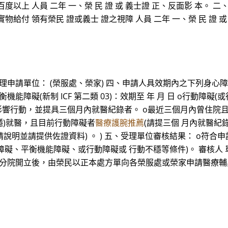
以上 人員 二年 一、榮 民 證 或 義士證 正、反面影 本。 二、驗
物給付 領有榮民 證或義士 證之視障 人員 二年 一、榮 民 證 或
受理申請單位： (榮服處、榮家) 四、申請人具效期內之下列身心
 o平衡機能障礙(新制 ICF 第二類 03)：效期至 年 月 日 o行動
響行動，並提具三個月內就醫紀錄者。 o最近三個月內曾住院且目
不穩)就醫，且目前行動障礙者
醫療護腕推薦
(請提三個 月內就醫紀錄
(請說明並請提供佐證資料) 。 ) 五、受理單位審核結果： o符
障礙、平衡機能障礙、或行動障礙或 行動不穩等條件)。 審核人 
及榮總分院開立後，由榮民以正本處方單向各榮服處或榮家申請醫療