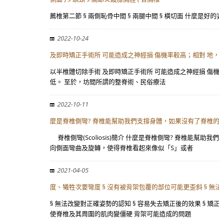
薦椎第二節 § 兩側恥骨中間 § 兩腿中間 § 橫切面 什麼是好的姿勢？ 
2022-10-24
及即時矯正手術所 可能造成之神經損 傷機率較高；相對 地，
以半椎體切除手術 及即時矯正手術所 可能造成之神經損 傷機率
低。 至於，坊間所謂的整脊術、民俗療法
2022-10-11
麼是脊椎側彎? 脊椎能幫助我們支撐身體，如果沒有了脊椎
脊椎側彎(Scoliosis)簡介 什麼是脊椎側彎? 脊椎
向側面彎曲及旋轉，使得脊椎看起來像似「S」或者
2021-04-05
度、犧牲次要彎度 § 沒有被背架包覆的部位可能更歪斜 § 無
§ 無法改變對正確姿勢的認知 § 容易失去矯正後的效果 § 
使脊椎及其周圍的肌肉變僵硬 背架可能造成的問題