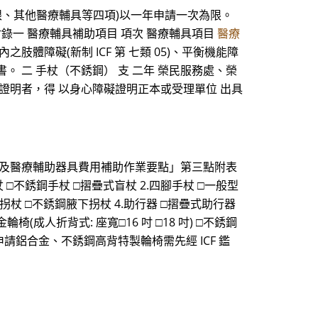
眼、其他醫療輔具等四項)以一年申請一次為限。
錄一 醫療輔具補助項目 項次 醫療輔具項目
醫療
肢體障礙(新制 ICF 第 七類 05)、平衡機能障
書。 二 手杖（不銹鋼） 支 二年 榮民服務處、榮
行動障礙證明者，得 以身心障礙證明正本或受理單位 出具
建及醫療輔助器具費用補助作業要點」第三點附表
手杖 □不銹鋼手杖 □摺疊式盲杖 2.四腳手杖 □一般型
腋下拐杖 □不銹鋼腋下拐杖 4.助行器 □摺疊式助行器
椅(成人折背式: 座寬□16 吋 □18 吋) □不銹鋼
 (申請鋁合金、不銹鋼高背特製輪椅需先經 ICF 鑑