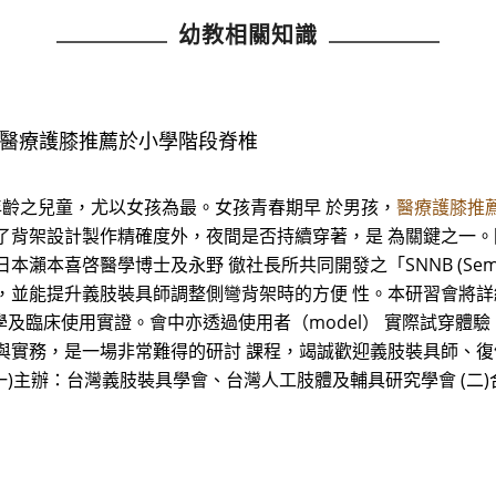
幼教相關知識
，醫療護膝推薦於小學階段脊椎
年齡之兒童，尤以女孩為最。女孩青春期早 於男孩，
醫療護膝推
了背架設計製作精確度外，夜間是否持續穿著，是 為關鍵之一
啓醫學博士及永野 徹社長所共同開發之「SNNB (Semoto Naga
，並能提升義肢裝具師調整側彎背架時的方便 性。本研習會將
學及臨床使用實證。會中亦透過使用者（model） 實際試穿
與實務，是一場非常難得的研討 課程，竭誠歡迎義肢裝具師、復
(一)主辦：台灣義肢裝具學會、台灣人工肢體及輔具研究學會 (