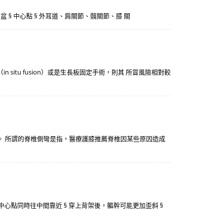
 § 骨盆 § 中心點 § 外耳道、肩關節、髖關節、膝 關
itu fusion）或是生長板固定手術，則其 所冒風險相對較
活動。 所謂的脊椎側彎是指，醫療護膝推薦脊椎因某些原因造成
的中心點同時往中間靠近 § 穿上背架後，軀幹可能更加歪斜 §