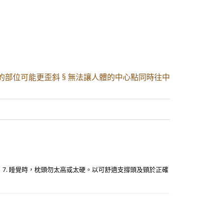
的部位可能更歪斜 § 無法讓人體的中心點同時往中
 7. 睡覺時，枕頭勿太高或太硬。以可舒適支撐頭及頸於正確