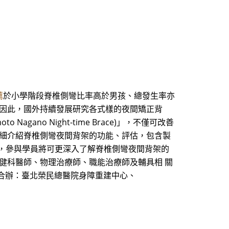
薦
於小學階段脊椎側彎比率高於男孩、總發生率亦
。因此，國外持續發展研究各式樣的夜間矯正背
no Night-time Brace)」，不僅可改善
詳細介紹脊椎側彎夜間背架的功能、評估，包含製
體驗，參與學員將可更深入了解脊椎側彎夜間背架的
健科醫師、物理治療師、職能治療師及輔具相 關
二)合辦：臺北榮民總醫院身障重建中心、