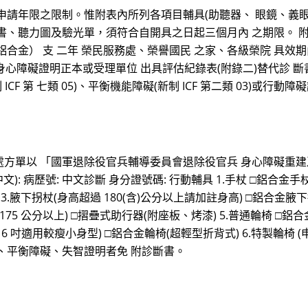
申請年限之限制。惟附表內所列各項目輔具(助聽器、 眼鏡、義
書、聽力圖及驗光單，須符合自開具之日起三個月內 之期限。 附
鋁合金） 支 二年 榮民服務處、榮譽國民 之家、各級榮院 具效期內之
得 以身心障礙證明正本或受理單位 出具評估紀錄表(附錄二)替代診 斷
CF 第 七類 05)、平衡機能障礙(新制 ICF 第二類 03)或
方單以 「國軍退除役官兵輔導委員會退除役官兵 身心障礙重
(中文): 病歷號: 中文診斷 身分證號碼: 行動輔具 1.手杖 □鋁合金
) 3.腋下拐杖(身高超過 180(含)公分以上請加註身高) □鋁合金
75 公分以上) □摺疊式助行器(附座板、烤漆) 5.普通輪椅 □鋁合金輪
□16 吋適用較瘦小身型) □鋁合金輪椅(超輕型折背式) 6.特製輪椅
、平衡障礙、失智證明者免 附診斷書。