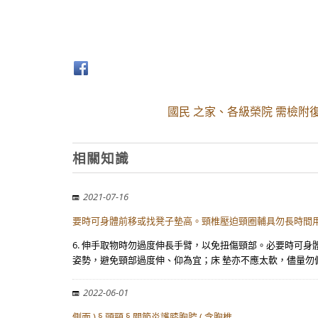
國民 之家、各級榮院 需檢附
相關知識
2021-07-16
要時可身體前移或找凳子墊高。頸椎壓迫頸圈輔具勿長時間用
6. 伸手取物時勿過度伸長手臂，以免扭傷頸部。必要時可身
姿勢，避免頸部過度伸、仰為宜；床 墊亦不應太軟，儘量勿
2022-06-01
側面 ) § 頭頸 § 關節炎護膝胸腔 ( 含胸椎