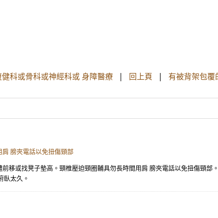
復健科或骨科或神經科或 身障醫療
|
回上頁
|
有被背架包覆
肩 膀夾電話以免扭傷頸部
體前移或找凳子墊高。頸椎壓迫頸圈輔具勿長時間用肩 膀夾電話以免扭傷頸部。
俯臥太久。