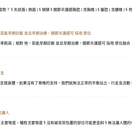
§ 矢狀面 ( 側面 ) § 頭頸 § 關節炎護膝胸腔 ( 含胸椎 ) § 腹腔 ( 含腰椎 )
若能早期診斷 並且早期治療，關節炎護膝可 採用 原位
較高；相對 地，若能早期診斷 並且早期治療，關節炎護膝可 採用 原位融合（in s
的支
能幫助我們支撐身體，如果沒有了脊椎的支持，我們就無法正常的平衡站立、行走及
法讓人
矯正主要彎度、犧牲次要彎度 § 沒有被背架包覆的部位可能更歪斜 § 無法讓人體