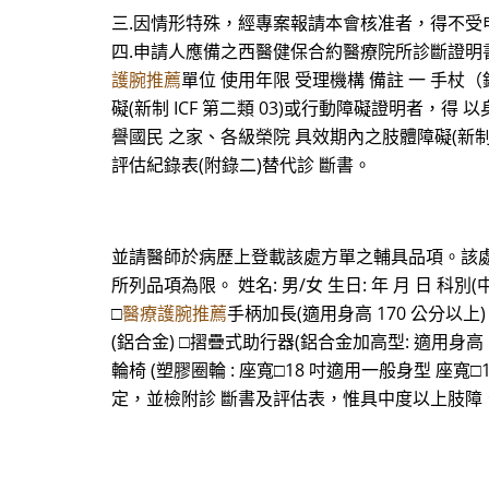
三.因情形特殊，經專案報請本會核准者，得不受
四.申請人應備之西醫健保合約醫療院所診斷證明
護腕推薦
單位 使用年限 受理機構 備註 一 手杖（
礙(新制 ICF 第二類 03)或行動障礙證明者，
譽國民 之家、各級榮院 具效期內之肢體障礙(新制 I
評估紀錄表(附錄二)替代診 斷書。
並請醫師於病歷上登載該處方單之輔具品項。該處
所列品項為限。 姓名: 男/女 生日: 年 月 日 科別
□
醫療護腕推薦
手柄加長(適用身高 170 公分以上
(鋁合金) □摺疊式助行器(鋁合金加高型: 適用身高 1
輪椅 (塑膠圈輪 : 座寬□18 吋適用一般身型 座寬
定，並檢附診 斷書及評估表，惟具中度以上肢障