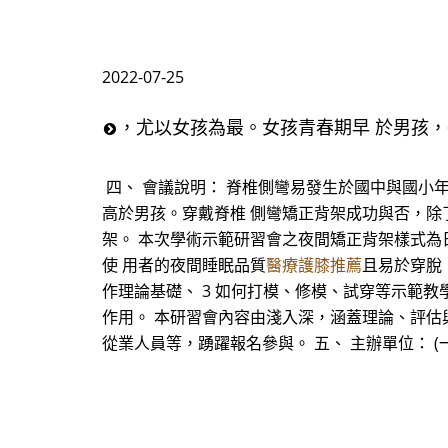
2022-07-25
，尤以女孩為最。女孩青春期早 於男孩
四、 會議說明： 脊椎側彎易發生於國中與國小
高於男孩。穿戴脊椎 側彎矯正背架成功與否，除
架。 本次學術示範研習會之夜間矯正背架樣式為日本瀨本喜
使 用者的夜間睡眠品質
醫療護膝推薦
且易於穿脫
作理論基礎、 3 如何打模、修模、試穿等示範教
作用。 本研習會內容由淺入深，涵蓋理論、評估
從業人員等，踴躍報名參與。 五、 主辦單位： 