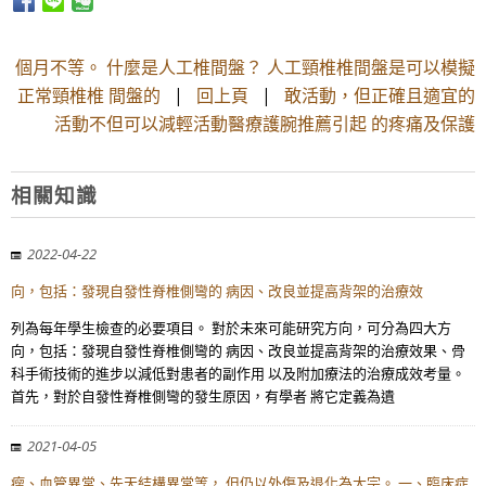
個月不等。 什麼是人工椎間盤？ 人工頸椎椎間盤是可以模擬
正常頸椎椎 間盤的
|
回上頁
|
敢活動，但正確且適宜的
活動不但可以減輕活動醫療護腕推薦引起 的疼痛及保護
相關知識
2022-04-22
向，包括：發現自發性脊椎側彎的 病因、改良並提高背架的治療效
列為每年學生檢查的必要項目。 對於未來可能研究方向，可分為四大方
向，包括：發現自發性脊椎側彎的 病因、改良並提高背架的治療效果、骨
科手術技術的進步以減低對患者的副作用 以及附加療法的治療成效考量。
首先，對於自發性脊椎側彎的發生原因，有學者 將它定義為遺
2021-04-05
瘤、血管異常、先天結構異常等， 但仍以外傷及退化為大宗。 一、臨床症