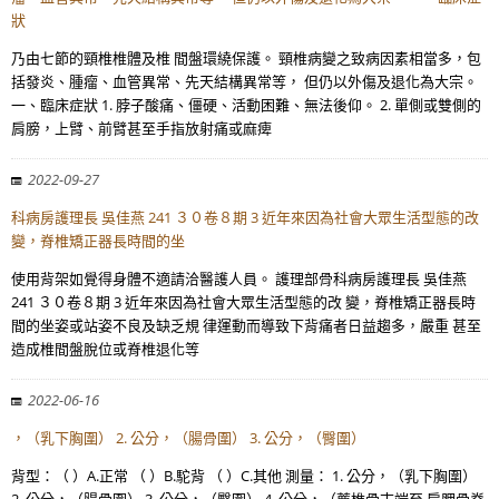
狀
乃由七節的頸椎椎體及椎 間盤環繞保護。 頸椎病變之致病因素相當多，包
括發炎、腫瘤、血管異常、先天結構異常等， 但仍以外傷及退化為大宗。
一、臨床症狀 1. 脖子酸痛、僵硬、活動困難、無法後仰。 2. 單側或雙側的
肩膀，上臂、前臂甚至手指放射痛或麻痺
2022-09-27
科病房護理長 吳佳燕 241 ３０卷８期 3 近年來因為社會大眾生活型態的改
變，脊椎矯正器長時間的坐
使用背架如覺得身體不適請洽醫護人員。 護理部骨科病房護理長 吳佳燕
241 ３０卷８期 3 近年來因為社會大眾生活型態的改 變，脊椎矯正器長時
間的坐姿或站姿不良及缺乏規 律運動而導致下背痛者日益趨多，嚴重 甚至
造成椎間盤脫位或脊椎退化等
2022-06-16
，（乳下胸圍） 2. 公分，（腸骨圍） 3. 公分，（臀圍）
背型：（ ）A.正常 （ ）B.駝背 （ ）C.其他 測量： 1. 公分，（乳下胸圍）