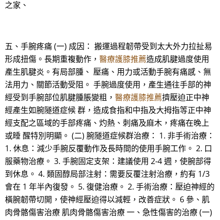
之家、
五、手腕疼痛 (一) 成因： 搬運過程韌帶受到太大外力拉扯易
形成扭傷。長期重複動作，
醫療護膝推薦
造成肌腱過度使用
產生肌腱炎。有局部腫、 壓痛、用力或活動手腕有痛感、無
法用力、關節活動受阻。 手腕過度使用，產生通往手部的神
經受到手腕部位肌腱腫脹變粗，
醫療護膝推薦
擠壓迫正中神
經產生如腕隧道症候 群，造成食指和中指及大拇指等正中神
經支配之區域的手部疼痛、灼熱、刺痛及麻木，疼痛在晚上
或睡 醒特別明顯。 (二) 腕隧道症候群治療： 1. 非手術治療：
1. 休息：減少手腕反覆動作及長時間的使用手腕工作。 2. 口
服藥物治療。 3. 手腕固定支架：建議使用 2-4 週，使腕部得
到休息。 4. 類固醇局部注射：需要反覆注射治療，約有 1/3
會在 1 年半內復發。 5. 復健治療。 2. 手術治療：壓迫神經的
橫腕韌帶切開，使神經壓迫得以減輕，改善症狀。 6 參、肌
肉骨骼傷害治療 肌肉骨骼傷害治療 一、急性傷害的治療 (一)