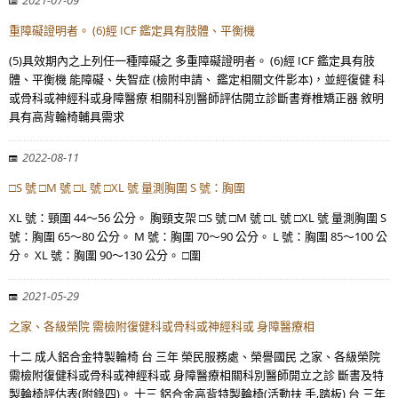
2021-07-09
重障礙證明者。 (6)經 ICF 鑑定具有肢體、平衡機
(5)具效期內之上列任一種障礙之 多重障礙證明者。 (6)經 ICF 鑑定具有肢
體、平衡機 能障礙、失智症 (檢附申請、 鑑定相關文件影本)，並經復健 科
或骨科或神經科或身障醫療 相關科別醫師評估開立診斷書脊椎矯正器 敘明
具有高背輪椅輔具需求
2022-08-11
□S 號 □M 號 □L 號 □XL 號 量測胸圍 S 號：胸圍
XL 號：頸圍 44～56 公分。 胸頸支架 □S 號 □M 號 □L 號 □XL 號 量測胸圍 S
號：胸圍 65～80 公分。 M 號：胸圍 70～90 公分。 L 號：胸圍 85～100 公
分。 XL 號：胸圍 90～130 公分。 □圍
2021-05-29
之家、各級榮院 需檢附復健科或骨科或神經科或 身障醫療相
十二 成人鋁合金特製輪椅 台 三年 榮民服務處、榮譽國民 之家、各級榮院
需檢附復健科或骨科或神經科或 身障醫療相關科別醫師開立之診 斷書及特
製輪椅評估表(附錄四)。 十三 鋁合金高背特製輪椅(活動扶 手,踏板) 台 三年