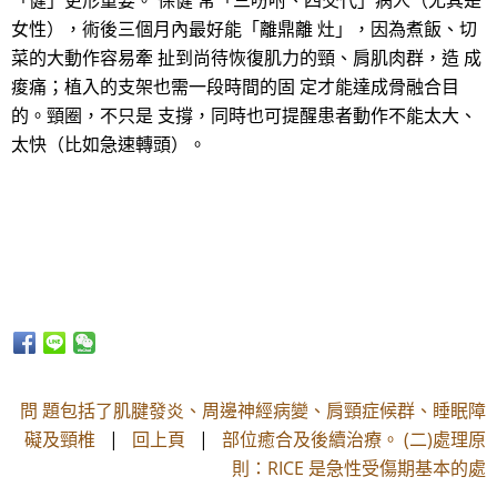
「健」更形重要。 保健 常「三吩咐、四交代」病人（尤其是
女性），術後三個月內最好能「離鼎離 灶」，因為煮飯、切
菜的大動作容易牽 扯到尚待恢復肌力的頸、肩肌肉群，造 成
痠痛；植入的支架也需一段時間的固 定才能達成骨融合目
的。頸圈，不只是 支撐，同時也可提醒患者動作不能太大、
太快（比如急速轉頭）。
問 題包括了肌腱發炎、周邊神經病變、肩頸症候群、睡眠障
礙及頸椎
|
回上頁
|
部位癒合及後續治療。 (二)處理原
則：RICE 是急性受傷期基本的處