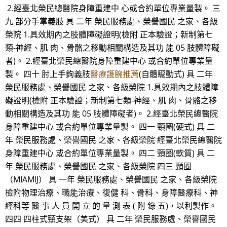
2.經臺北榮民總醫院身障重建中 心或合約單位專業量製。 三
九 部分手掌義肢 具 二年 榮民服務處、榮譽國民 之家、各級
榮院 1.具效期內之肢體障礙證明(檢附 正本驗證；新制第七
類-神經、肌 肉、骨骼之移動相關構造及其功 能 05 肢體障礙
者)。 2.經臺北榮民總醫院身障重建中心 或合約單位專業量
製。 四十 肘上手鉤義肢
醫療護腕推薦
(自體驅動式) 具 二年
榮民服務處、榮譽國民 之家、各級榮院 1.具效期內之肢體障
礙證明(檢附 正本驗證；新制第七類-神經、肌 肉、骨骼之移
動相關構造及其功 能 05 肢體障礙者)。 2.經臺北榮民總醫院
身障重建中心 或合約單位專業量製。 四一 頸圈(硬式) 具 二
年 榮民服務處、榮譽國民 之家、各級榮院 經臺北榮民總醫院
身障重建中心 或合約單位專業量製。 四二 頸圈(軟質) 具 二
年 榮民服務處、榮譽國民 之家、各級榮院 四三 頸圈
（MIAMIJ） 具 一年 榮民服務處、榮譽國民 之家、各級榮院
檢附物理治療、職能治療、復健 科、骨科、身障醫療科、神
經科等 醫 事 人 員 開 立 的 量 測 表 ( 附 錄 五)，以利製作。
四四 四柱式頸支架（美式） 具 二年 榮民服務處、榮譽國民