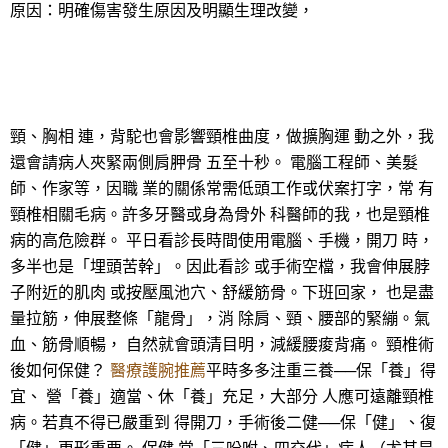
原因：明確傷害發生原因及明顯生理改變，
頸、胸相 連，背駝也會影響頸椎曲度，做擴胸運 動之外，我
還會請病人夾緊兩側肩胛骨 五至十秒。 電腦工程師、美髮
師、作家等，因職 業的關係常需低頭工作或伏案打字，常 有
頸椎相關毛病。許多牙醫或身為骨外 科醫師的我，也是頸椎
病的高危險群。 平日看診長時間使用電腦、手機，開刀 時，
多半也是「埋頭苦幹」。因此看診 或手術空檔，我會伸展脖
子附近的肌肉 或按壓風池穴、舒緩筋骨。下班回家， 也是盡
量拉筋，伸展整條「龍骨」，消 除肩、頸、腰部的緊繃。氣
血、筋骨順暢， 自然就會頭清目明，減緩腰痠背痛。 頸椎術
後如何保健？
醫療護腕推薦
平時多多注重三養──保「養」得
宜、 營「養」適當、休「養」充足，大部分 人應可遠離頸椎
病。若真不得已嚴重到 得開刀，手術後二健──保「健」、復