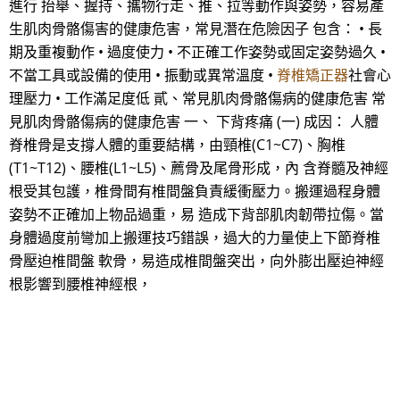
進行 抬舉、握持、攜物行走、推、拉等動作與姿勢，容易產
生肌肉骨骼傷害的健康危害，常見潛在危險因子 包含： • 長
期及重複動作 • 過度使力 • 不正確工作姿勢或固定姿勢過久 •
不當工具或設備的使用 • 振動或異常溫度 •
脊椎矯正器
社會心
理壓力 • 工作滿足度低 貳、常見肌肉骨骼傷病的健康危害 常
見肌肉骨骼傷病的健康危害 一、 下背疼痛 (一) 成因： 人體
脊椎骨是支撐人體的重要結構，由頸椎(C1~C7)、胸椎
(T1~T12)、腰椎(L1~L5)、薦骨及尾骨形成，內 含脊髓及神經
根受其包護，椎骨間有椎間盤負責緩衝壓力。搬運過程身體
姿勢不正確加上物品過重，易 造成下背部肌肉韌帶拉傷。當
身體過度前彎加上搬運技巧錯誤，過大的力量使上下節脊椎
骨壓迫椎間盤 軟骨，易造成椎間盤突出，向外膨出壓迫神經
根影響到腰椎神經根，