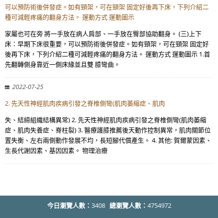
可以預防術後併發症。如有頸架，可在頸架 固定好後再下床，下列介紹二
種可減輕疼痛的翻身方法。 運動方式 運動圖示
家屬也可在旁 將一手放在病人肩部、一手放在臀部協助翻身。 (三)上下
床：早期下床很重要，可以預防術後併發症。如有頸架，可在頸架 固定好
後再下床，下列介紹二種可減輕疼痛的翻身方法。 運動方式 運動圖示 1.首
先翻轉側身靠近一側床緣並且雙 膝彎曲。
2022-07-25
2. 先天性神經肌肉疾病引發之脊椎側彎(肌肉萎縮症、肌肉
失、結締組織結構異常) 2. 先天性神經肌肉疾病引發之脊椎側彎(肌肉萎縮
症、肌肉失養症、脊柱裂) 3. 醫療護膝推薦後天動作控制異常，肌肉關節位
置失衡、左右兩側動作發展不均，長短腳代償產生。 4. 其他: 賀爾蒙因素、
生長代謝因素、基因因素。 物理治療
今日瀏覽人數：
3408
總瀏覽人數：
4754972