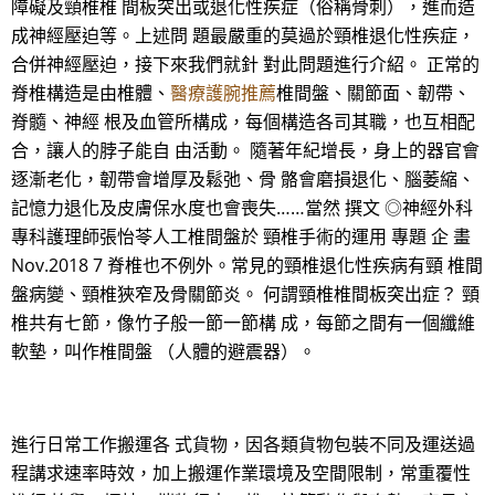
障礙及頸椎椎 間板突出或退化性疾症（俗稱骨刺），進而造
成神經壓迫等。上述問 題最嚴重的莫過於頸椎退化性疾症，
合併神經壓迫，接下來我們就針 對此問題進行介紹。 正常的
脊椎構造是由椎體、
醫療護腕推薦
椎間盤、關節面、韌帶、
脊髓、神經 根及血管所構成，每個構造各司其職，也互相配
合，讓人的脖子能自 由活動。 隨著年紀增長，身上的器官會
逐漸老化，韌帶會增厚及鬆弛、骨 骼會磨損退化、腦萎縮、
記憶力退化及皮膚保水度也會喪失……當然 撰文 ◎神經外科
專科護理師張怡苓人工椎間盤於 頸椎手術的運用 專題 企 畫
Nov.2018 7 脊椎也不例外。常見的頸椎退化性疾病有頸 椎間
盤病變、頸椎狹窄及骨關節炎。 何謂頸椎椎間板突出症？ 頸
椎共有七節，像竹子般一節一節構 成，每節之間有一個纖維
軟墊，叫作椎間盤 （人體的避震器）。
進行日常工作搬運各 式貨物，因各類貨物包裝不同及運送過
程講求速率時效，加上搬運作業環境及空間限制，常重覆性