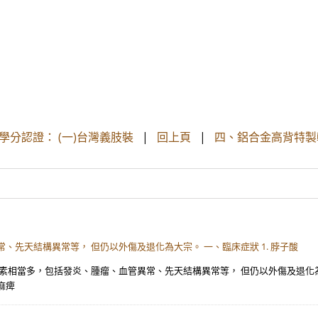
學分認證： (一)台灣義肢裝
|
回上頁
|
四、鋁合金高背特製
、先天結構異常等， 但仍以外傷及退化為大宗。 一、臨床症狀 1. 脖子酸
素相當多，包括發炎、腫瘤、血管異常、先天結構異常等， 但仍以外傷及退化為大
麻痺