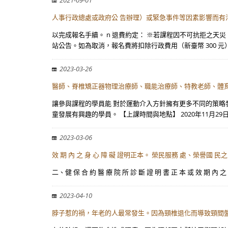
2021-09-01
人事行政總處或政府公 告辦理）或緊急事件等因素影響而有
以完成報名手續。 n 退費約定： ※若課程因不可抗拒之
站公告。如為取消，報名費將扣除行政費用（新臺幣 300 元
2023-03-26
醫師、脊椎矯正器物理治療師、職能治療師、特教老師、體育
讓參與課程的學員能 對於運動介入方針擁有更多不同的策略
童發展有興趣的學員。 【上課時間與地點】 2020年11月29日
2023-03-06
效 期 內 之 身 心 障 礙 證明正本。 榮民服務 處、榮譽國
二、健 保 合 約 醫 療 院 所 診 斷 證 明 書 正 本 或 效
2023-04-10
脖子惹的禍，年老的人最常發生。因為頸椎退化而導致頸間