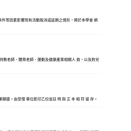
事件等因素影響而有活動取消或延期之情形，將於本學會 網
、特教老師、體育老師、運動及健康產業相關人 員，以及對兒
 驗畢歸還。由受理 單位影印乙份並註 明 與 正 本 相 符 留 存。