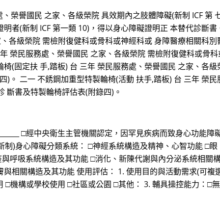
譽國民 之家、各級榮院 具效期內之肢體障礙(新制 ICF 第 七類 0
失智症證明者(新制 ICF 第一類 10)，得以身心障礙證明正 本替代
家、各級榮院 需檢附復健科或骨科或神經科或 身障醫療相關科別
 三年 榮民服務處、榮譽國民 之家、各級榮院 需檢附復健科或骨
輪椅(固定扶 手,踏板) 台 三年 榮民服務處、榮譽國民 之家、
)。 二一 不銹鋼加重型特製輪椅(活動 扶手,踏板) 台 三年 
 斷書及特製輪椅評估表(附錄四)。
_________ □經中央衛生主管機關認定，因罕見疾病而致身心功
3. (新制)身心障礙分類系統： □神經系統構造及精神、心智功能 
疫與呼吸系統構造及其功能 □消化、新陳代謝與內分泌系統相關構
相關構造及其功能 使用評估： 1. 使用目的與活動需求(可複選)
使用 □機構或學校使用 □社區或公園 □其他： 3. 輔具操控能力