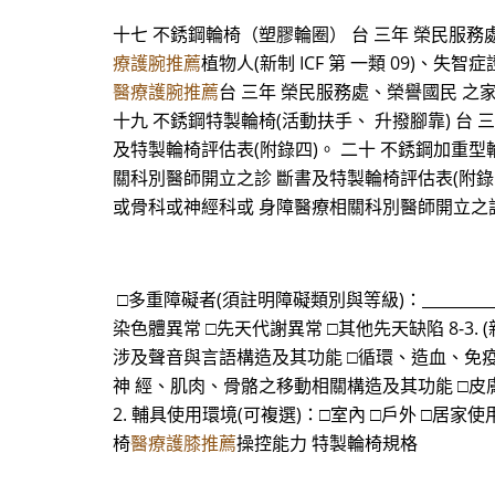
十七 不銹鋼輪椅（塑膠輪圈） 台 三年 榮民服務處、榮
療護腕推薦
植物人(新制 ICF 第 一類 09)、
醫療護腕推薦
台 三年 榮民服務處、榮譽國民 之
十九 不銹鋼特製輪椅(活動扶手、 升撥腳靠) 台
及特製輪椅評估表(附錄四)。 二十 不銹鋼加重型
關科別醫師開立之診 斷書及特製輪椅評估表(附錄四
或骨科或神經科或 身障醫療相關科別醫師開立之診
□多重障礙者(須註明障礙類別與等級)：______
染色體異常 □先天代謝異常 □其他先天缺陷 8-
涉及聲音與言語構造及其功能 □循環、造血、免
神 經、肌肉、骨骼之移動相關構造及其功能 □皮膚與
2. 輔具使用環境(可複選)：□室內 □戶外 □居家
椅
醫療護膝推薦
操控能力 特製輪椅規格