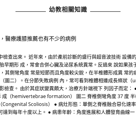
幼教相關知識
進，醫療護膝推薦也有不少的病例
中檢查出來。 近年來，由於產前診斷的盛行與超音波技術 設備
胚胎早期形 成，常會合併心臟及泌尿系統異常。反過來 說如果孩
為主，其側彎角度 常是短節而且角度較尖銳，在半椎體形成異 常
（圖二）。在分節失敗病例 內，常可看到椎體相連成長條狀（unilate
影檢查。 由於其症狀變異頗大，治療方針端視下 列因子而定： 
成（hemivertebrae formation） 圖二 脊椎側彎角度 37
彎 （Congenital Scoliosis） ● 病灶形態：單側之脊椎
可達到每年十度以上。 ● 病患年齡：角度進展和人體發育曲線一