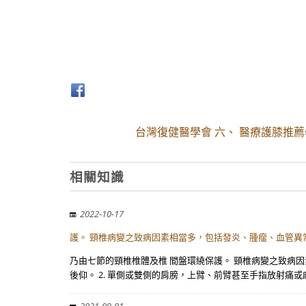
台灣復健醫學會 六、 醫療護膝推薦
相關知識
2022-10-17
護。 頸椎病變之致病因素相當多，包括發炎、腫瘤、血管異常
乃由七節的頸椎椎體及椎 間盤環繞保護。 頸椎病變之致病因
後仰。 2. 單側或雙側的肩膀，上臂、前臂甚至手指放射痛或