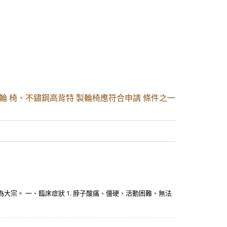
輪 椅、不鏽鋼高背特 製輪椅應符合申請 條件之一
宗。 一、臨床症狀 1. 脖子酸痛、僵硬、活動困難、無法