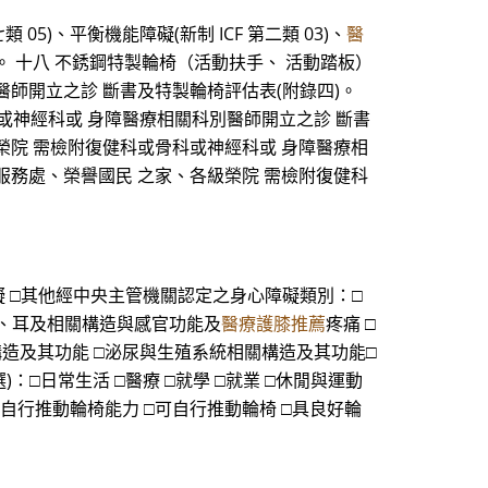
5)、平衡機能障礙(新制 ICF 第二類 03)、
醫
診斷書。 十八 不銹鋼特製輪椅（活動扶手、 活動踏板）
醫師開立之診 斷書及特製輪椅評估表(附錄四)。
科或神經科或 身障醫療相關科別醫師開立之診 斷書
各級榮院 需檢附復健科或骨科或神經科或 身障醫療相
榮民服務處、榮譽國民 之家、各級榮院 需檢附復健科
能障礙 □其他經中央主管機關認定之身心障礙類別：□
□眼、耳及相關構造與感官功能及
醫療護膝推薦
疼痛 □
造及其功能 □泌尿與生殖系統相關構造及其功能□
：□日常生活 □醫療 □就學 □就業 □休閒與運動
：□無自行推動輪椅能力 □可自行推動輪椅 □具良好輪