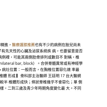
的精進，
醫療護膝推薦
也有不少的病例在胎兒尚未
子有先天性的心臟及泌尿系統疾 病，也要留意是否
的病例裡，可能其兩側肋骨排列或數目不 對稱，椎
ral bar, block）。合併脊髓異常或有神經學
● 病灶位置：一般而言，在胸椎位置惡化速 率最
 度 半椎體 形成 ▎骨科部主治醫師 王廷明 17 台大醫網
融合惡化速率較半 椎體形成快；條狀脊椎幾乎不會惡化；單 側
 樣，二到三歲及青少年時期角度變化最 大。不同