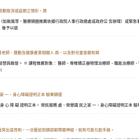
活動取消或延期之情形，將
天災（如颱風等，醫療頸圈推薦依據行政院人事行政總處或政府公 告辦理）或緊急
）後予以退
老師、運動及健康產業相關人 員，以及對兒童發展有興
發想與啟發。 ※ 課程推薦對象： 醫師、脊椎矯正器物理治療師、職能治療師
(
 民之家 一、身心障礙證明正本 驗畢歸還
 期 內 之 身 心 障 礙 證明正本。 榮民服務 處、榮譽國 民之家 一、身心障礙證明正本
盤突出或骨刺，一旦壓迫到頸部韌帶跟神經，就有可能引起手麻。