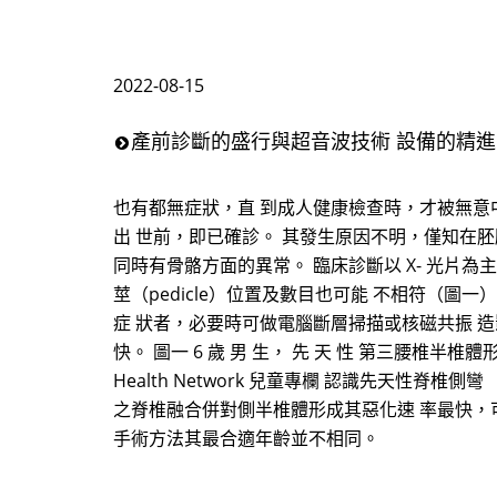
2022-08-15
產前診斷的盛行與超音波技術 設備的精
也有都無症狀，直 到成人健康檢查時，才被無意
出 世前，即已確診。 其發生原因不明，僅知在
同時有骨骼方面的異常。 臨床診斷以 X- 光片
莖（pedicle）位置及數目也可能 不相符（圖一）
症 狀者，必要時可做電腦斷層掃描或核磁共振 造
快。 圖一 6 歲 男 生， 先 天 性 第三腰椎半椎體形 
Health Network 兒童專欄 認識先天性脊椎側
之脊椎融合併對側半椎體形成其惡化速 率最快，
手術方法其最合適年齡並不相同。