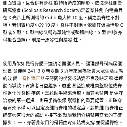
側面彎曲，且合併有脊柱 旋轉所造成的畸形。依據脊柱側彎
研究協會 (Scoliosis Research Society)定義脊柱側 向彎曲且
在 X 光片上所測得的 Cobb 角大於 10 度，稱之為脊柱不對
稱，若側彎角度小於 10 度，脊柱不對稱。依據其偏曲情形 C
型或 S 型。C 型曲線又稱為單純性或整體曲線。S 型 曲線(亦
稱複合曲線)，則是一原發性與續發 性，
使用背架如覺得身體不適請洽醫護人員。 護理部骨科病房護
理長 吳佳燕 241 ３０卷８期 3 近年來因為社會大眾生活型態
的改 變，
脊椎矯正器
長時間的坐姿或站姿不良及缺乏規 律運
動而導致下背痛者日益趨多，嚴重 甚至造成椎間盤脫位或脊
椎退化等脊椎 疾病，需藉助手術來治療，而穿著背架 是保守
治療的第一選擇，也是手術後保 護脊椎的重要處置，正確穿
著背架不僅 可以固定及維持脊椎的穩定度，對於維 持脊椎正
確姿勢有很大的幫助。接下來 就讓我們介紹背架穿著的正確
撇步： 一、穿著背架目的是藉由背架結構支撐 並保護脊椎。