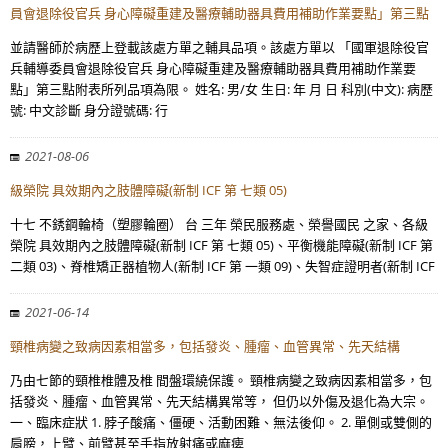
員會退除役官兵 身心障礙重建及醫療輔助器具費用補助作業要點」第三點
並請醫師於病歷上登載該處方單之輔具品項。該處方單以 「國軍退除役官
兵輔導委員會退除役官兵 身心障礙重建及醫療輔助器具費用補助作業要
點」第三點附表所列品項為限。 姓名: 男/女 生日: 年 月 日 科別(中文): 病歷
號: 中文診斷 身分證號碼: 行
2021-08-06
級榮院 具效期內之肢體障礙(新制 ICF 第 七類 05)
十七 不銹鋼輪椅（塑膠輪圈） 台 三年 榮民服務處、榮譽國民 之家、各級
榮院 具效期內之肢體障礙(新制 ICF 第 七類 05)、平衡機能障礙(新制 ICF 第
二類 03)、脊椎矯正器植物人(新制 ICF 第 一類 09)、失智症證明者(新制 ICF
2021-06-14
頸椎病變之致病因素相當多，包括發炎、腫瘤、血管異常、先天結構
乃由七節的頸椎椎體及椎 間盤環繞保護。 頸椎病變之致病因素相當多，包
括發炎、腫瘤、血管異常、先天結構異常等， 但仍以外傷及退化為大宗。
一、臨床症狀 1. 脖子酸痛、僵硬、活動困難、無法後仰。 2. 單側或雙側的
肩膀，上臂、前臂甚至手指放射痛或麻痺