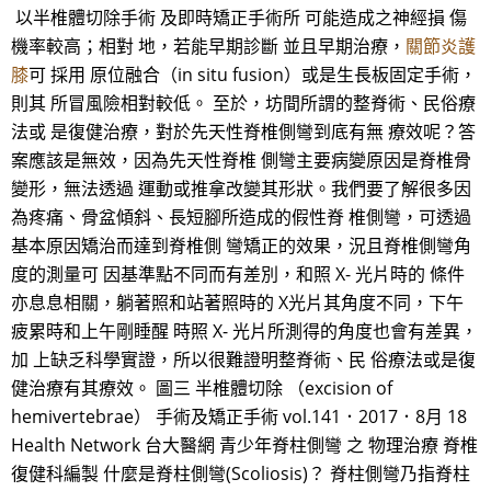
以半椎體切除手術 及即時矯正手術所 可能造成之神經損 傷
機率較高；相對 地，若能早期診斷 並且早期治療，
關節炎護
膝
可 採用 原位融合（in situ fusion）或是生長板固定手術，
則其 所冒風險相對較低。 至於，坊間所謂的整脊術、民俗療
法或 是復健治療，對於先天性脊椎側彎到底有無 療效呢？答
案應該是無效，因為先天性脊椎 側彎主要病變原因是脊椎骨
變形，無法透過 運動或推拿改變其形狀。我們要了解很多因
為疼痛、骨盆傾斜、長短腳所造成的假性脊 椎側彎，可透過
基本原因矯治而達到脊椎側 彎矯正的效果，況且脊椎側彎角
度的測量可 因基準點不同而有差別，和照 X- 光片時的 條件
亦息息相關，躺著照和站著照時的 X光片其角度不同，下午
疲累時和上午剛睡醒 時照 X- 光片所測得的角度也會有差異，
加 上缺乏科學實證，所以很難證明整脊術、民 俗療法或是復
健治療有其療效。 圖三 半椎體切除 （excision of
hemivertebrae） 手術及矯正手術 vol.141．2017．8月 18
Health Network 台大醫網 青少年脊柱側彎 之 物理治療 脊椎
復健科編製 什麼是脊柱側彎(Scoliosis)？ 脊柱側彎乃指脊柱