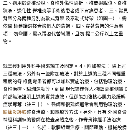
二、適用於脊椎滑脫、脊椎外傷性骨折 、椎間盤脫位、脊椎
狹窄、退化性 脊椎炎等手術後患者或下背痛患者。 三、常見
背架分為兩種分別為軟式背架 及泰勒式背架（如圖一），需
依醫 師建議選擇合適個人的背架。 四、穿著背架的注意事
項： 勿彎腰，需以蹲姿代替彎腰，且勿 提二公斤以上之重
物。
就需經利用外科手術來矯正及固定。 4、附加療法： 除上述
三種療法，另外有一些附加療法，對於上述的三種不同輕重
程度的脊 椎側彎患者都可以加以實施治療，包括物理治療、
脊椎治療、瑜珈運動等，到目 現代鐘樓怪人-淺談脊椎側彎 6
前都無法證明上述的實質療效，但卻能加強核心肌力及緩解
症狀等等（註三十）。 醫師和復建師通常會利用物理治療、
關節炎護膝
整脊治療、和電療等方法。另外，具有 外國脊骨
神經科訓練的醫師在檢查身體之後，作脊骨神經手法治療
（註三十一）， 包括：軟體組織治療、關節運動、機械設備