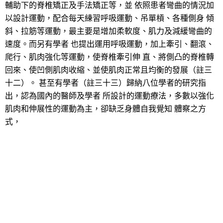
輔助下的脊椎矯正及手法矯正等，並 依照患者彎曲的情況加
以設計運動，配合每天練習呼吸運動、吊單槓、各種側身 傾
斜、拉筋等運動，最主要是增加柔軟度、肌力及減緩彎曲的
速度。而另有學者 也提出運用呼吸運動，加上牽引、翻滾、
爬行、肌肉強化等運動，使脊椎牽引伸 直、將側凸的脊椎轉
回來、使凹側肌肉收縮、並使肌肉正常且均衡的發展（註三
十二）。 甚至有學者（註三十三）歸納八位學者的研究指
出，認為國內的醫師及學者 所設計的運動療法，多數以強化
肌肉和伸展性的運動為主，卻缺乏身體自我覺知 體察之方
式，