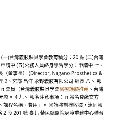
(一)台灣義肢裝具學會教育積分：20 點 (二)台灣
申請中 (五)公務人員終身學習學分：申請中 七、
(Director, Nagano Prosthetics &
門經理 2、宮部 昌洋 永野義肢有限公司 組長 八、 報
 n 會員（台灣義肢裝具學會
醫療護膝推薦
、台灣
 元整。 4 九、 報名注意事項： n 報名費繳交方
話、課程名稱、費用」。 ※請將劃撥收據，連同報
石牌路 2 段 201 號 臺北 榮民總醫院身障重建中心轉台