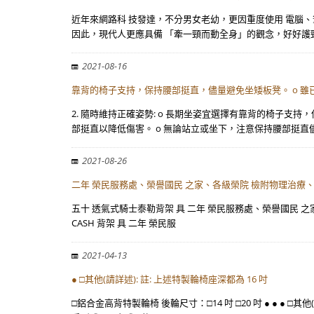
近年來網路科 技發達，不分男女老幼，更因重度使用 電腦
因此，現代人更應具備 「牽一頸而動全身」的觀念，好好護
2021-08-16
靠背的椅子支持，保持腰部挺直，儘量避免坐矮板凳。 o 雖
2. 隨時維持正確姿勢: o 長期坐姿宜選擇有靠背的椅子
部挺直以降低傷害。 o 無論站立或坐下，注意保持腰部挺直
2021-08-26
二年 榮民服務處、榮譽國民 之家、各級榮院 檢附物理治療
五十 透氣式騎士泰勒背架 具 二年 榮民服務處、榮譽國民 之家、
CASH 背架 具 二年 榮民服
2021-04-13
● □其他(請詳述): 註: 上述特製輪椅座深都為 16 吋
□鋁合金高背特製輪椅 後輪尺寸：□14 吋 □20 吋 ● ● ●