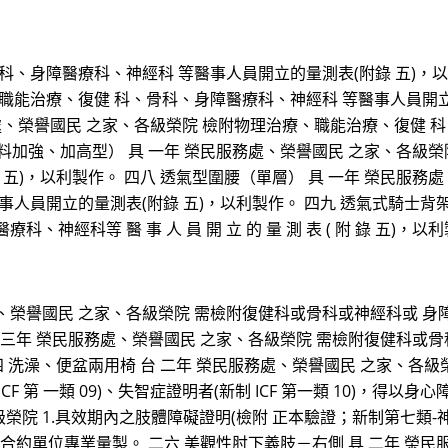
、身障醫療科、神經科 等醫事人員開立的量測表(附錄 五)，以利
職能治療、復健 科、骨科、身障醫療科、神經科 等醫事人員開立的
處、榮譽國民 之家、各級榮院 檢附物理治療、職能治療、復健 
布料加強、加高型） 具 一年 榮民服務處、榮譽國民 之家、各級
五)，以利製作。 四八 透氣型圍腰（單層） 具 一年 榮民服務
人員開立的量測表(附錄 五)，以利製作。 四九 透氣式騎士背架
神經科等 醫 事 人 員 開 立 的 量 測 表 ( 附 錄 五)，以
處、榮譽國民 之家、各級榮院 需檢附復健科或骨科或神經科或 
台 三年 榮民服務處、榮譽國民 之家、各級榮院 需檢附復健科或
 洗澡、便盆兩用椅 台 二年 榮民服務處、榮譽國民 之家、各級榮院 
 ICF 第 一類 09)、失智症證明者(新制 ICF 第一類 10)，
級榮院 1.具效期內之肢體障礙證明(檢附 正本驗證；新制第七類-神
或合約單位專業量製。 二六 美觀性肘下義肢－右側 具 二年 榮民