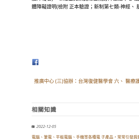
體障礙證明(檢附 正本驗證；新制第七類-神經、 
推廣中心 (三)協辦：台灣復健醫學會 六、 醫
相關知識
2022-12-05
電腦、筆電、平板電腦、手機等各種電 子產品，常常引發肩