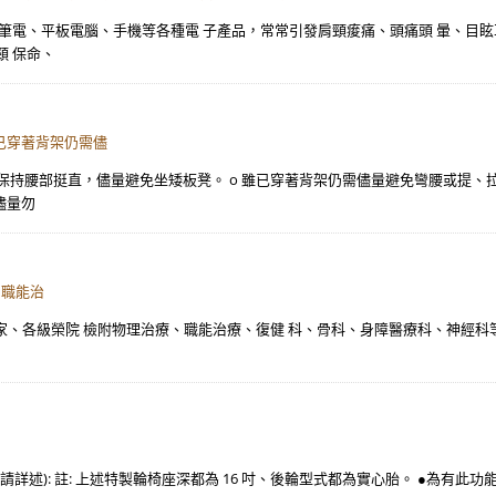
、筆電、平板電腦、手機等各種電 子產品，常常引發肩頸痠痛、頭痛頭 暈、目
頸 保命、
已穿著背架仍需儘
支持，保持腰部挺直，儘量避免坐矮板凳。 o 雖已穿著背架仍需儘量避免彎腰或提
儘量勿
、職能治
各級榮院 檢附物理治療、職能治療、復健 科、骨科、身障醫療科、神經科等 醫 事 人
 □其他(請詳述): 註: 上述特製輪椅座深都為 16 吋、後輪型式都為實心胎。 ●為有