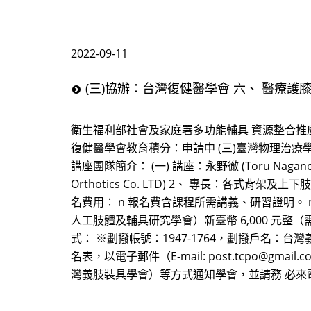
2022-09-11
(三)協辦：台灣復健醫學會 六、 醫療護
衛生福利部社會及家庭署多功能輔具 資源整合推廣
復健醫學會教育積分：申請中 (三)臺灣物理治療
講座團隊簡介： (一) 講座：永野徹 (Toru Nagano
Orthotics Co. LTD) 2、 專長：各式背
名費用： n 報名費含課程所需講義、研習證明。 
人工肢體及輔具研究學會）新臺幣 6,000 元整（需繳
式： ※劃撥帳號：1947-1764，劃撥戶名
名表，以電子郵件（E-mail: post.tcpo@gma
灣義肢裝具學會）等方式通知學會，並請務 必來