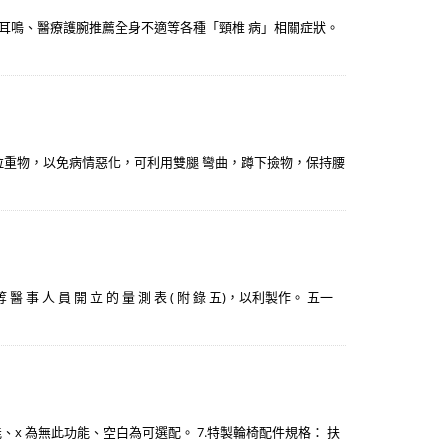
眩耳鳴、醫療護腕推薦全身不適等各種「頸椎 病」相關症狀。
、拉重物，以免病情惡化，可利用雙腿 彎曲，蹲下撿物，保持腰
 員 開 立 的 量 測 表 ( 附 錄 五)，以利製作。 五一
此功能、x 為無此功能、空白為可選配。 7.特製輪椅配件規格： 扶