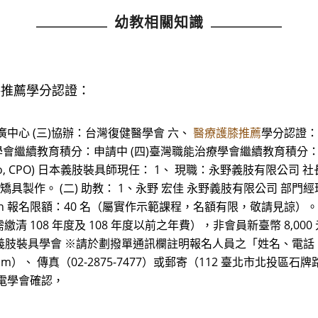
幼教相關知識
膝推薦學分認證：
中心 (三)協辦：台灣復健醫學會 六、
醫療護膝推薦
學分認證： 
學會繼續教育積分：申請中 (四)臺灣職能治療學會繼續教育積分：
, CPO) 日本義肢裝具師現任： 1、 現職：永野義肢有限公司 社長（董事長） 
架及上下肢矯具製作。 (二) 助教： 1、永野 宏佳 永野義肢有限公司 部
n 報名限額：40 名（屬實作示範課程，名額有限，敬請見諒）。
清 108 年度及 108 年度以前之年費），非會員新臺幣 8,000
：台灣義肢裝具學會 ※請於劃撥單通訊欄註明報名人員之「姓名、電
il.com）、 傳真（02-2875-7477）或郵寄（112 臺北市北投區
電學會確認，