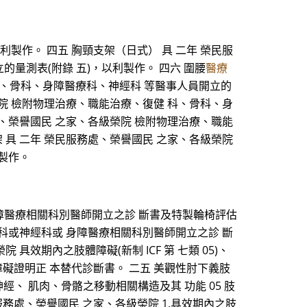
製作。 四五 胸頸支架（日式） 具 二年 榮民服
量測表(附錄 五)，以利製作。 四六 圍腰
醫療
科、骨科、身障醫療科、神經科 等醫事人員開立的
榮院 檢附物理治療、職能治療、復健 科、骨科、身
處、榮譽國民 之家、各級榮院 檢附物理治療、職能
 具 二年 榮民服務處、榮譽國民 之家、各級榮院
利製作。
身障醫療相關科別醫師開立之診 斷書及特製輪椅評估
骨科或神經科或 身障醫療相關科別醫師開立之診 斷
具效期內之肢體障礙(新制 ICF 第 七類 05)、
得以身心障礙證明正 本替代診斷書。 二五 美觀性肘下義肢
經、 肌肉、骨骼之移動相關構造及其 功能 05 肢
服務處、榮譽國民 之家、各級榮院 1.具效期內之肢