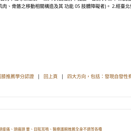
肌肉、骨骼之移動相關構造及其 功能 05 肢體障礙者)。 2.經
療護膝推薦學分認證
|
回上頁
|
四大方向，包括：發現自發性
頸痠痛、頭痛頭 暈、目眩耳鳴、醫療護腕推薦全身不適等各種