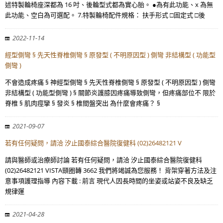
述特製輪椅座深都為 16 吋、後輪型式都為實心胎。 ●為有此功能、x 為無
此功能、空白為可選配。 7.特製輪椅配件規格： 扶手形式 □固定式 □後
2022-11-14
經型側彎 § 先天性脊椎側彎 § 原發型 ( 不明原因型 ) 側彎 非結構型 ( 功能型
側彎 )
不會造成疼痛 § 神經型側彎 § 先天性脊椎側彎 § 原發型 ( 不明原因型 ) 側彎
非結構型 ( 功能型側彎 ) § 關節炎護膝因疼痛導致側彎，但疼痛部位不 限於
脊椎 § 肌肉痙攣 § 發炎 § 椎間盤突出 為什麼會疼痛？ §
2021-09-07
若有任何疑問，請洽 汐止國泰綜合醫院復健科 (02)26482121 V
請與醫師或治療師討論 若有任何疑問，請洽 汐止國泰綜合醫院復健科
(02)26482121 VISTA頸圈轉 3662 我們將竭誠為您服務！ 背架穿著方法及注
意事項護理指導 內容下載 : 前言 現代人因長時間的坐姿或站姿不良及缺乏
規律運
2021-04-28