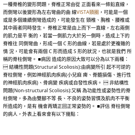
一種脊椎的變形問題，脊椎正常由從 正面看來一條鉛直線，
而側彎以後變形為左右彎曲的曲 線
VISTA頸圈
，可能是一個
或是多個連續側彎造成的，可能發生在 頸椎、胸椎、腰椎或
其中兩者同時發生。 脊椎正常是由上而下一直線，左右兩側
的肌力是平 衡的，若當一側肌力大於另一側時，造成上下的
脊椎往 同側彎曲，形成一個 C 形的曲線，若是處於更複雜的
情 況，可能會有兩個 C 形而造成 S 形的狀況，也就是我們 所
稱的脊柱側彎。 ■病因 造成的原因大致可以分為以下兩種：
 結構性問題(Structural Scoliosis):由病變所引 起不可逆的
脊柱側彎，例如神經肌肉疾病(小兒麻 痺、脊髓損傷、進行性
的神經肌肉疾病)、骨病變 疾病或自發性疾病。  非結構性
問題(Non-structural Scoliosis):又稱 為功能性或姿勢性的脊
柱側彎，多為由雙腳不等 長、不良的姿勢習慣及肌肉不平衡
所造成的，是有 機會再矯正回正常姿勢的。 ■評估 脊柱側彎
的病人，外表上看來會有以下幾點：