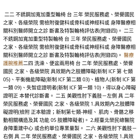
二二 不銹鋼加寬加重型輪椅 台 三年 榮民服務處、榮譽國民
之家、各級榮院 需檢附復健科或骨科或神經科或 身障醫療相
關科別醫師開立之診 斷書及特製輪椅評估表(附錄四)。 二三
不銹鋼加寬加重型特製輪椅 台 三年 榮民服務處、榮譽國民
之家、各級榮院 需檢附復健科或骨科或神經科或 身障醫療相
關科別醫師開立之診 斷書及特製輪椅評估表(附錄四)。
醫療
護腕推薦
二四 洗澡、便盆兩用椅 台 二年 榮民服務處、榮譽
國民 之家、各級榮院 具效期內之肢體障礙(新制 ICF 第 七類
05)、平衡機能障礙(新制 ICF 第二類 03)、植物人(新制 ICF 第
一類 09)、失智症證明者(新制 ICF 第一類 10)，得以身心障礙
證明正 本替代診斷書。 二五 美觀性肘下義肢－左側 具 二年
榮民服務處、榮譽國民 之家、各級榮院 1.具效期內之肢體障
礙證明(檢附 正本驗證；新制第七類-神經、 肌肉、骨骼之移
動相關構造及其 功能 05 肢體障礙者)。 2.經臺北榮民總醫院
身障重建中心 或合約單位專業量製。 二六 美觀性肘下義肢－
右側 具 二年 榮民服務處、榮譽國民 之家、各級榮院 1.具效