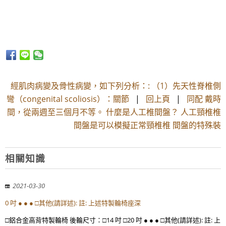
經肌肉病變及骨性病變，如下列分析：: （1）先天性脊椎側
彎（congenital scoliosis）：關節
|
回上頁
|
同配 戴時
間，從兩週至三個月不等。 什麼是人工椎間盤？ 人工頸椎椎
間盤是可以模擬正常頸椎椎 間盤的特殊裝
相關知識
2021-03-30
0 吋 ● ● ● □其他(請詳述): 註: 上述特製輪椅座深
□鋁合金高背特製輪椅 後輪尺寸：□14 吋 □20 吋 ● ● ● □其他(請詳述): 註: 上