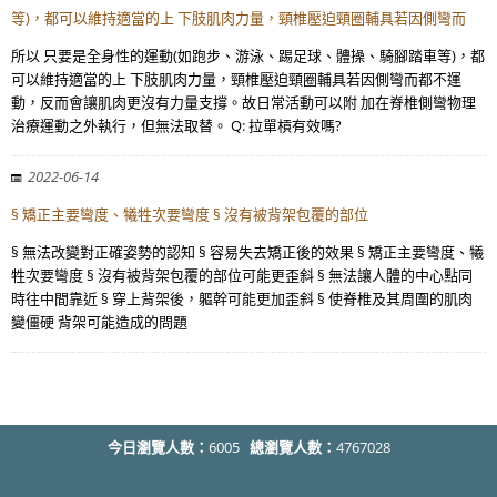
等)，都可以維持適當的上 下肢肌肉力量，頸椎壓迫頸圈輔具若因側彎而
所以 只要是全身性的運動(如跑步、游泳、踢足球、體操、騎腳踏車等)，都
可以維持適當的上 下肢肌肉力量，頸椎壓迫頸圈輔具若因側彎而都不運
動，反而會讓肌肉更沒有力量支撐。故日常活動可以附 加在脊椎側彎物理
治療運動之外執行，但無法取替。 Q: 拉單槓有效嗎?
2022-06-14
§ 矯正主要彎度、犧牲次要彎度 § 沒有被背架包覆的部位
§ 無法改變對正確姿勢的認知 § 容易失去矯正後的效果 § 矯正主要彎度、犧
牲次要彎度 § 沒有被背架包覆的部位可能更歪斜 § 無法讓人體的中心點同
時往中間靠近 § 穿上背架後，軀幹可能更加歪斜 § 使脊椎及其周圍的肌肉
變僵硬 背架可能造成的問題
今日瀏覽人數：
6005
總瀏覽人數：
4767028