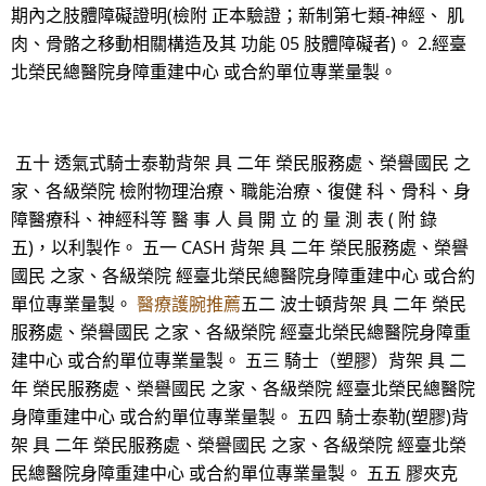
期內之肢體障礙證明(檢附 正本驗證；新制第七類-神經、 肌
肉、骨骼之移動相關構造及其 功能 05 肢體障礙者)。 2.經臺
北榮民總醫院身障重建中心 或合約單位專業量製。
五十 透氣式騎士泰勒背架 具 二年 榮民服務處、榮譽國民 之
家、各級榮院 檢附物理治療、職能治療、復健 科、骨科、身
障醫療科、神經科等 醫 事 人 員 開 立 的 量 測 表 ( 附 錄
五)，以利製作。 五一 CASH 背架 具 二年 榮民服務處、榮譽
國民 之家、各級榮院 經臺北榮民總醫院身障重建中心 或合約
單位專業量製。
醫療護腕推薦
五二 波士頓背架 具 二年 榮民
服務處、榮譽國民 之家、各級榮院 經臺北榮民總醫院身障重
建中心 或合約單位專業量製。 五三 騎士（塑膠）背架 具 二
年 榮民服務處、榮譽國民 之家、各級榮院 經臺北榮民總醫院
身障重建中心 或合約單位專業量製。 五四 騎士泰勒(塑膠)背
架 具 二年 榮民服務處、榮譽國民 之家、各級榮院 經臺北榮
民總醫院身障重建中心 或合約單位專業量製。 五五 膠夾克