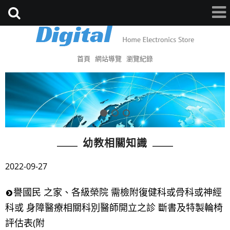
首頁
網站導覽
瀏覽紀錄
幼教相關知識
2022-09-27
譽國民 之家、各級榮院 需檢附復健科或骨科或神經
科或 身障醫療相關科別醫師開立之診 斷書及特製輪椅
評估表(附