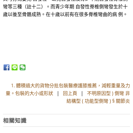
彎等三種（註十二）。而青少年期 自發性脊椎側彎發生於十
歲以後至骨骼成熟。在十歲以前有在很多脊椎彎曲的病 例。
1. 體積過大的貨物分批包裝醫療護膝推薦，減輕重量及力
量。包裝的大小或形狀
|
回上頁
|
不明原因型 ) 側彎 非
結構型 ( 功能型側彎 ) § 關節炎
相關知識