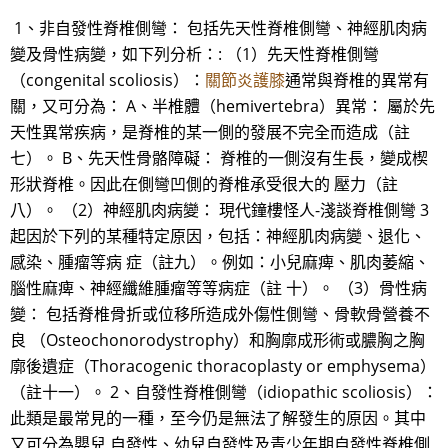
1、非自發性脊椎側彎： 包括先天性脊椎側彎、神經肌肉病
變及骨性病變，如下列分析：: （1）先天性脊椎側彎
（congenital scoliosis）：
關節炎護膝
通常與脊椎的異常有
關，又可分為： A、半椎體（hemivertebra）異常： 屬於先
天性異常疾病，是脊椎的某一側的發展不完全而造成（註
七）。 B、先天性骨骼障礙： 脊椎的一側沒有生長，變成楔
形狀脊椎。因此在側彎凹側的脊椎承受很大的 壓力（註
八）。 （2）神經肌肉病變： 現代鐘樓怪人-淺談脊椎側彎 3
起因於下列的某種特定原因，包括：神經肌肉病變、退化、
感染、腫瘤等病 症（註九）。例如：小兒麻痺、肌肉萎縮、
腦性麻痺、神經纖維腫瘤等等病症（註 十）。 （3）骨性病
變： 包括脊椎骨折或位移所造成外傷性側彎、骨軟骨營養不
良 （Osteochonorodystrophy）和胸廓成形術或膿胸之胸
廓後遺症（Thoracogenic thoracoplasty or emphysema）
（註十一）。 2、自發性脊椎側彎（idiopathic scoliosis）：
此類是最常見的一種，至今仍是無法了解發生的原因。其中
又可分為嬰兒 自發性、幼兒自發性及青少年期自發性脊椎側