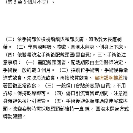
（約 3 至 6 個月不等）。
（二）依手術部位檢視鬍鬚與頸部皮膚，如毛髮太長應剃
薙。 （三）學習深呼吸、咳嗽、圓滾木翻身、側身上下床。
（四）依醫囑決定手術後配戴頸圈(需自費)。 三、手術後注
意事項： （一）需配戴頸圈者，配戴期限由主治醫師決定，
手術後一般約戴 3 個月。 （二）採前位手術者，手術後採漸
進式飲食，先吃冷流飲食，再換軟質飲食、
醫療護腕推薦
接
著回復正常飲食。 （三）一般傷口會貼美容膠(自費)，不用
拆線，保持乾燥即可。 （四）傷口引流管留置期間，注意翻
身時避免拉扯引流管。 （五）手術後避免頸部過度伸展或搖
頭，改變姿勢時需採取頭頸部維持一直 線， 圓滾木翻身方式
轉動軀體。