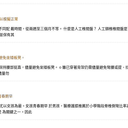
可以模擬正常
不同配 戴時間，從兩週至三個月不等。 什麼是人工椎間盤？ 人工頸椎椎間盤
盤並保有其
量避免坐矮板凳。
支持，保持腰部挺直，儘量避免坐矮板凳。 o 雖已穿著背架仍需儘量避免彎腰或提
儘量勿
青春期早
，尤以女孩為最。女孩青春期早 於男孩，醫療護膝推薦於小學階段脊椎側彎比率
 為關鍵之一。因此