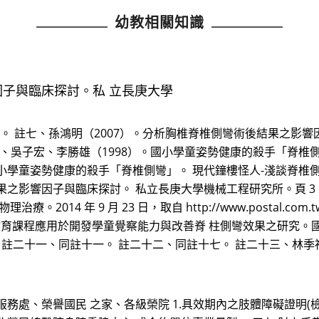
幼教相關知識
子與臨床探討。私 立長庚大學
五。 註七、孫鴻明（2007）。分析胸椎脊椎側彎術後結果之影
、吳子宏、李勝雄（1998）。國小學童姿勢健康的殺手「脊椎側彎」。
小學童姿勢健康的殺手「脊椎側彎」。 現代鐘樓怪人-淺談脊椎側彎 8
果之影響因子與臨床探討。 私立長庚大學機械工程研究所。頁 3
2014 年 9 月 23 日，取自 http://www.postal.
動作教育課程應用於開發學童覺察能力與改善脊 柱側彎效果之研究。
 註二十一、同註十一。 註二十二、同註十七。 註二十三、林季福
服務處、榮譽國民 之家、各級榮院 1.具效期內之肢體障礙證明(