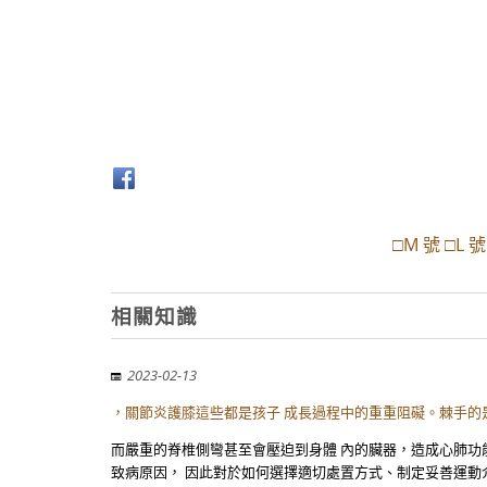
□M 號 □L 
相關知識
2023-02-13
，關節炎護膝這些都是孩子 成長過程中的重重阻礙。棘手的
而嚴重的脊椎側彎甚至會壓迫到身體 內的臟器，造成心肺功
致病原因， 因此對於如何選擇適切處置方式、制定妥善運動