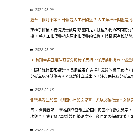
2021-03-09
週至三個月不等。 什麼是人工椎間盤？ 人工頸椎椎間盤是
頸椎手術後，視情況需使用 頸圈固定，視植入物的不同而有
後， 將人工椎間盤植入原來椎間盤的位置，代替 原有椎間
2022-05-05
: o 長期坐姿宜選擇有靠背的椅子支持，保持腰部挺直，儘
2. 隨時維持正確姿勢: o 長期坐姿宜選擇有靠背的椅子
部挺直以降低傷害。 o 無論站立或坐下，注意保持腰部挺直
2022-09-15
側彎易發生於國中與國小年齡之兒童，尤以女孩為最。女孩
四、 會議說明： 脊椎側彎易發生於國中與國小年齡之兒童
功與否，除了背架設計製作精確度外，夜間是否持續穿著，是
2022-06-28