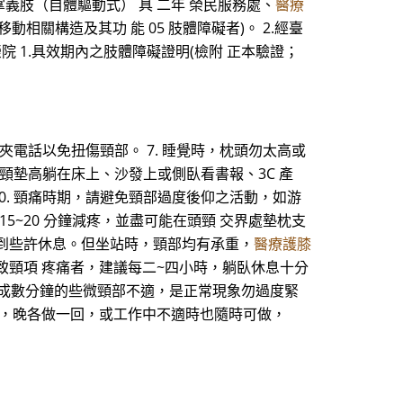
掌義肢（自體驅動式） 具 二年 榮民服務處、
醫療
相關構造及其功 能 05 肢體障礙者)。 2.經臺
院 1.具效期內之肢體障礙證明(檢附 正本驗證；
夾電話以免扭傷頸部。 7. 睡覺時，枕頭勿太高或
頸墊高躺在床上、沙發上或側臥看書報、3C 產
 10. 頸痛時期，請避免頸部過度後仰之活動，如游
5~20 分鐘減疼，並盡可能在頭頸 交界處墊枕支
到些許休息。但坐站時，頸部均有承重，
醫療護膝
致頸項 疼痛者，建議每二~四小時，躺臥休息十分
時造成數分鐘的些微頸部不適，是正常現象勿過度緊
早，晚各做一回，或工作中不適時也隨時可做，