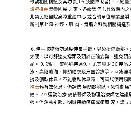
移動相關構造及其功 能 05 肢體障礙者)。 2
護腕推薦
榮譽國民 之家、各級榮院 1.具效期內之
北榮民總醫院身障重建中心 或合約單位專業量製。 
新制第七類-神經、肌 肉、骨骼之移動相關構造及其功
6. 伸手取物時勿過度伸長手臂，以免扭傷頸部
太硬。以可舒適支撐頭及頸於正確姿勢，避免頸部過
品。 9. 勿同一姿勢維持過久，尤其減少 3C 產
泳、高階瑜珈、仰頭晒衣及牙齒診療等。 ¤ 疼痛
撐及躺臥休息。不能躺臥休息時，可嘗試使用頸
推薦
難有效休息，仍請儘 量間歇躺臥。急性劇痛
鐘。 2 ¤ 運動治療 請依醫師及物理治療師之
張。但運動引起之明顯持續疼痛或痠麻 感，請立