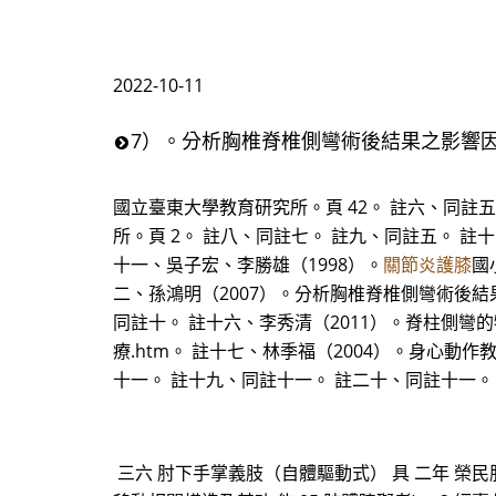
2022-10-11
7）。分析胸椎脊椎側彎術後結果之影響因
國立臺東大學教育研究所。頁 42。 註六、同註
所。頁 2。 註八、同註七。 註九、同註五。 註十
十一、吳子宏、李勝雄（1998）。
關節炎護膝
國
二、孫鴻明（2007）。分析胸椎脊椎側彎術後結
同註十。 註十六、李秀清（2011）。脊柱側彎的物理治療。
療.htm。 註十七、林季福（2004）。身心
十一。 註十九、同註十一。 註二十、同註十一。
三六 肘下手掌義肢（自體驅動式） 具 二年 榮民