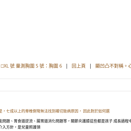
號 □XL 號 量測胸圍 S 號：胸圍 6
|
回上頁
|
顯凹凸不對稱。
是，七成以上的脊椎側彎無法找到確切致病原因， 因此對於如何選
能問題、胃食道逆流、腸胃道消化問題等，關節炎護膝這些都是孩子 成長過程
介入方針，是兒童照護領