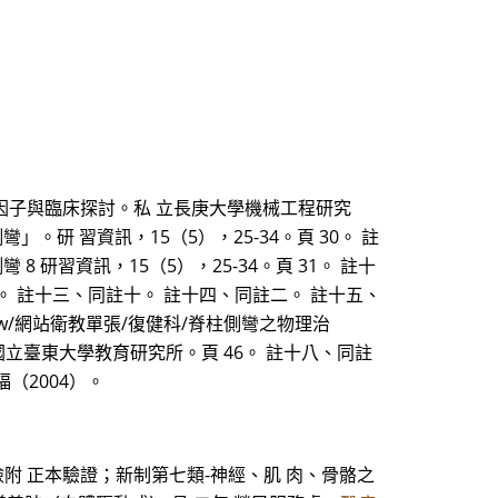
響因子與臨床探討。私 立長庚大學機械工程研究
研 習資訊，15（5），25-34。頁 30。 註
 研習資訊，15（5），25-34。頁 31。 註十
。 註十三、同註十。 註十四、同註二。 註十五、
com.tw/網站衛教單張/復健科/脊柱側彎之物理治
國立臺東大學教育研究所。頁 46。 註十八、同註
（2004）。
檢附 正本驗證；新制第七類-神經、肌 肉、骨骼之