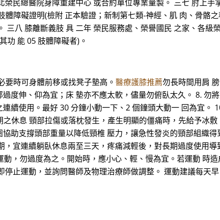
.經臺北榮民總醫院身障重建中心 或合約單位專業量製。 三七 肘上手
肢體障礙證明(檢附 正本驗證；新制第七類-神經、肌 肉、骨骼之移動
三八 膝離斷義肢 具 二年 榮民服務處、榮譽國民 之家、各級榮
 能 05 肢體障礙者)。
。必要時可身體前移或找凳子墊高。
醫療護膝推薦
勿長時間用肩 膀
度伸、仰為宜；床 墊亦不應太軟，儘量勿俯臥太久。 8. 勿將
品之連續使用。最好 30 分鐘小動一下、2 個鐘頭大動一 回為宜。
期之休息 頸部拉傷或落枕發生，產生明顯的僵痛時，先給予冰敷 1
圈協助支撐頭部重量以降低頸椎 壓力，讓急性發炎的頸部組織得
期，宜連續躺臥休息兩至三天，疼痛減輕後，對長期過度使用導
建議運動，勿過度為之。開始時，應小心、輕、慢為宜。若運動 
即停止運動，並詢問醫師及物理治療師做調整。 運動建議每天