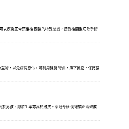
是可以模擬正常頸椎椎 間盤的特殊裝置，接受椎間盤切除手術
、拉重物，以免病情惡化，可利用雙腿 彎曲，蹲下撿物，保持腰
高於男孩、總發生率亦高於男孩。穿戴脊椎 側彎矯正背架成