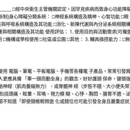
_________ □經中央衛生主管機關認定，因罕見疾病而致身心功
3. (新制)身心障礙分類系統： □神經系統構造及精神、心智功能 
疫與呼吸系統構造及其功能 □消化、新陳代謝與內分泌系統相關構
相關構造及其功能 使用評估： 1. 使用目的與活動需求(可複選)
使用 □機構或學校使用 □社區或公園 □其他： 3. 輔具操控能力
使用 電腦、筆電、平板電腦、手機等各種電 子產品，常常引發
人更應具備 「牽一頸而動全身」的觀念，好好護頸 保命、健頸強
運動神經（肌肉萎縮無力）、或脊髓神 經（步態不穩、大小便失
，包括頭痛、眩暈、耳鳴、視力模 糊、心悸、胸悶、腸胃不適、泌
都不知道「即使頸椎輕微退 化或錯位也可能引發全身且嚴重症狀