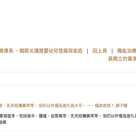
司 營運長 ・關節炎護膝嬰幼兒發展與家庭
|
回上頁
|
職能治療
員開立的量測
、先天結構異常等， 但仍以外傷及退化為大宗。 一、臨床症狀 1. 脖子酸
素相當多，包括發炎、腫瘤、血管異常、先天結構異常等， 但仍以外傷及退化為大
麻痺