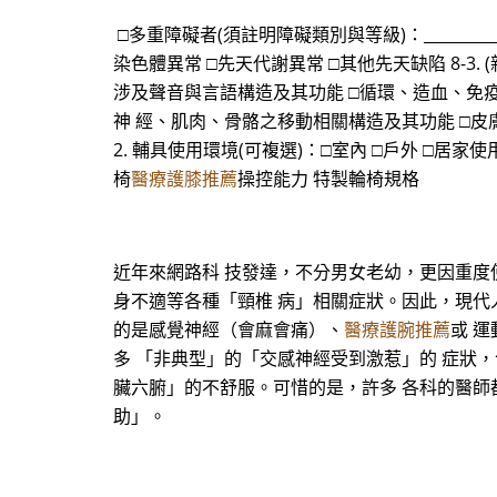
□多重障礙者(須註明障礙類別與等級)：______
染色體異常 □先天代謝異常 □其他先天缺陷 8-
涉及聲音與言語構造及其功能 □循環、造血、免
神 經、肌肉、骨骼之移動相關構造及其功能 □皮膚與
2. 輔具使用環境(可複選)：□室內 □戶外 □居家
椅
醫療護膝推薦
操控能力 特製輪椅規格
近年來網路科 技發達，不分男女老幼，更因重度
身不適等各種「頸椎 病」相關症狀。因此，現代
的是感覺神經（會麻會痛）、
醫療護腕推薦
或 
多 「非典型」的「交感神經受到激惹」的 症狀
臟六腑」的不舒服。可惜的是，許多 各科的醫師
助」。