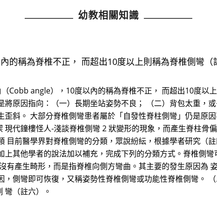
幼教相關知識
度以內的稱為脊椎不正， 而超出10度以上則稱為脊椎側彎（註
Cobb angle），10度以內的稱為脊椎不正， 而超出10度
是將原因指向：（一）長期坐站姿勢不良； （二）背包太重，
生歪斜。 大部分脊椎側彎患者屬於「自發性脊柱側彎」仍是原因
 現代鐘樓怪人-淺談脊椎側彎 2 狀變形的現象，而產生脊柱
 目前醫學界對脊椎側彎的分類，眾說紛紜，根據學者研究（註四）
加上其他學者的說法加以補充，完成下列的分類方式。脊椎側彎
並沒有產生畸形，而是指脊椎向側方彎曲。其主要的發生原因為 
因，側彎即可恢復，又稱姿勢性脊椎側彎或功能性脊椎側彎。 （
 彎（註六）。