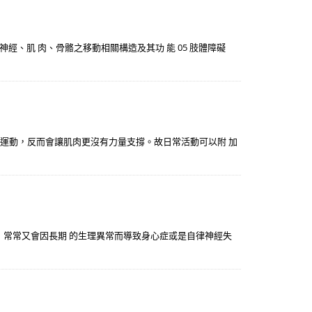
神經、肌 肉、骨骼之移動相關構造及其功 能 05 肢體障礙
不運動，反而會讓肌肉更沒有力量支撐。故日常活動可以附 加
一，常常又會因長期 的生理異常而導致身心症或是自律神經失