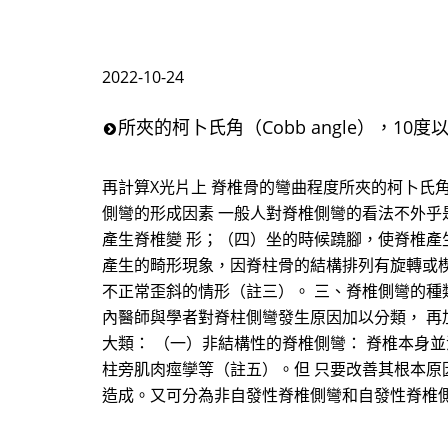
2022-10-24
所夾的柯卜氏角（Cobb angle），10
再計算X光片上 脊椎骨的彎曲程度所夾的柯卜氏角（
側彎的形成因素 一般人對脊椎側彎的看法不外乎
產生脊椎變 形；（四）坐的時候蹺腳，使脊椎產
產生的畸形現象，因脊柱骨的結構排列有旋轉或楔
不正常歪斜的情形（註三）。 三、脊椎側彎的種類
內醫師與學者對脊柱側彎發生原因加以分類， 再
大類： （一）非結構性的脊椎側彎： 脊椎本身
柱旁肌肉痙孿等（註五）。但 只要改善其根本原
造成。又可分為非自發性脊椎側彎和自發性脊椎側