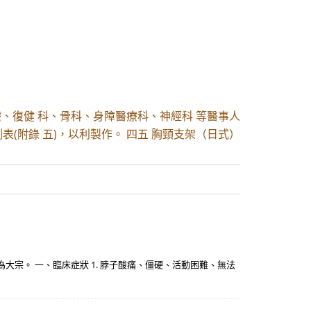
、復健 科、骨科、身障醫療科、神經科 等醫事人
表(附錄 五)，以利製作。 四五 胸頸支架（日式）
宗。 一、臨床症狀 1. 脖子酸痛、僵硬、活動困難、無法