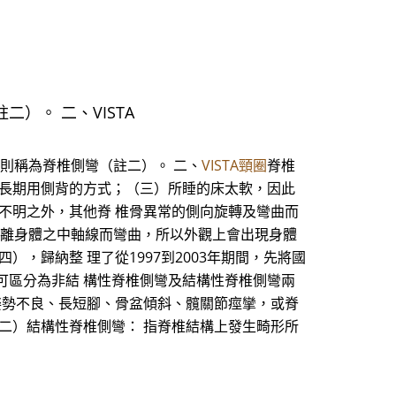
二）。 二、VISTA
以上則稱為脊椎側彎（註二）。 二、
VISTA頸圈
脊椎
或長期用側背的方式；（三）所睡的床太軟，因此
不明之外，其他脊 椎骨異常的側向旋轉及彎曲而
骨偏離身體之中軸線而彎曲，所以外觀上會出現身體
，歸納整 理了從1997到2003年期間，先將國
可區分為非結 構性脊椎側彎及結構性脊椎側彎兩
姿勢不良、長短腳、骨盆傾斜、髖關節痙攣，或脊
二）結構性脊椎側彎： 指脊椎結構上發生畸形所