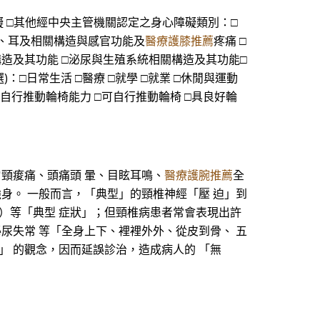
能障礙 □其他經中央主管機關認定之身心障礙類別：□
□眼、耳及相關構造與感官功能及
醫療護膝推薦
疼痛 □
造及其功能 □泌尿與生殖系統相關構造及其功能□
：□日常生活 □醫療 □就學 □就業 □休閒與運動
：□無自行推動輪椅能力 □可自行推動輪椅 □具良好輪
肩頸痠痛、頭痛頭 暈、目眩耳鳴、
醫療護腕推薦
全
身。 一般而言，「典型」的頸椎神經「壓 迫」到
禁）等「典型 症狀」；但頸椎病患者常會表現出許
尿失常 等「全身上下、裡裡外外、從皮到骨、 五
」 的觀念，因而延誤診治，造成病人的 「無