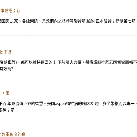
正本驗證；新
國民 之家、各級榮院 1.具效期內之肢體障礙證明(檢附 正本驗證；新制第七類-
上 下肢
騎腳踏車等)，都可以維持適當的上 下肢肌肉力量，醫療護膝推薦若因側彎而都
有效嗎?
一，常
百 年來流傳下來的智慧。美國aspen頸椎病的臨床表 現，多半繁複而非專
眼神；是
同輕重程度的脊