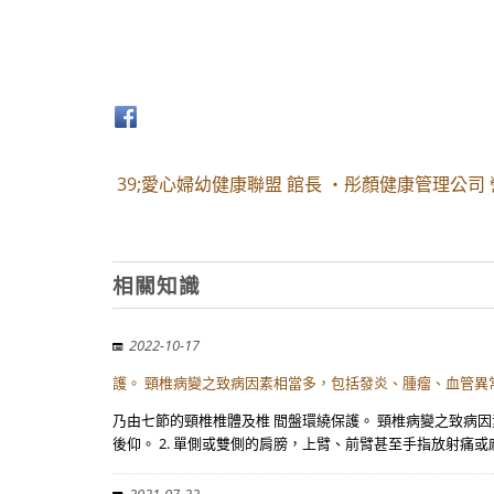
39;愛心婦幼健康聯盟 館長 ・彤顏健康管理公
相關知識
2022-10-17
護。 頸椎病變之致病因素相當多，包括發炎、腫瘤、血管異常
乃由七節的頸椎椎體及椎 間盤環繞保護。 頸椎病變之致病因
後仰。 2. 單側或雙側的肩膀，上臂、前臂甚至手指放射痛或