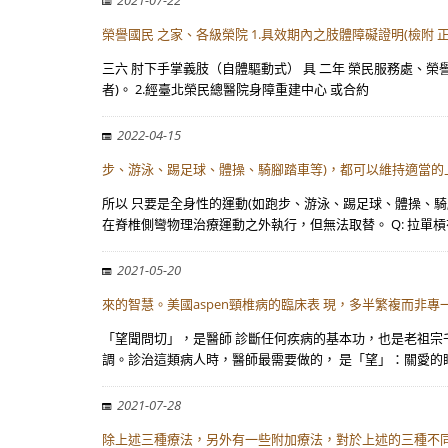
2021-07-22
榮譽國民 之家、各級榮院 1.具效期內之肢體障礙證明(檢附 
三六 肘下手掌義肢（自體驅動式） 具 二年 榮民服務處、榮譽
者)。 2.經臺北榮民總醫院身障重建中心 或合約
2022-04-15
步、游泳、踢足球、體操、騎腳踏車等)，都可以維持適當的
所以 只要是全身性的運動(如跑步、游泳、踢足球、體操、
在脊椎側彎物理治療運動之外執行，但無法取替。 Q: 拉單槓
2021-05-20
來的智慧。美國aspen頸椎病的臨床表 現，多半繁複而非專
「望聞問切」，是醫師 診斷任何疾病的基本功，也是老祖宗千
調。診治這類病人時，醫師最需要做的， 是「望」：關愛的
2021-07-28
除上述三種療法，另外有一些附加療法，對於上述的三種不