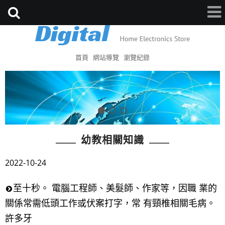
首頁
網站導覽
瀏覽紀錄
幼教相關知識
2022-10-24
至十秒。 電腦工程師、美髮師、作家等，因職 業的
關係常需低頭工作或伏案打字，常 有頸椎相關毛病。
許多牙