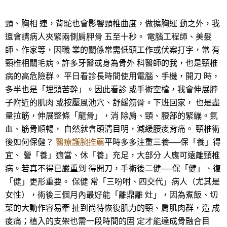
頸、胸相 連，背駝也會影響頸椎曲度，做擴胸運 動之外，我
還會請病人夾緊兩側肩胛骨 五至十秒。 電腦工程師、美髮
師、作家等，因職 業的關係常需低頭工作或伏案打字，常 有
頸椎相關毛病。許多牙醫或身為骨外 科醫師的我，也是頸椎
病的高危險群。 平日看診長時間使用電腦、手機，開刀 時，
多半也是「埋頭苦幹」。因此看診 或手術空檔，我會伸展脖
子附近的肌肉 或按壓風池穴、舒緩筋骨。下班回家， 也是盡
量拉筋，伸展整條「龍骨」，消 除肩、頸、腰部的緊繃。氣
血、筋骨順暢， 自然就會頭清目明，減緩腰痠背痛。 頸椎術
後如何保健？
醫療護腕推薦
平時多多注重三養──保「養」得
宜、 營「養」適當、休「養」充足，大部分 人應可遠離頸椎
病。若真不得已嚴重到 得開刀，手術後二健──保「健」、復
「健」更形重要。 保健 常「三吩咐、四交代」病人（尤其是
女性），術後三個月內最好能「離鼎離 灶」，因為煮飯、切
菜的大動作容易牽 扯到尚待恢復肌力的頸、肩肌肉群，造 成
痠痛；植入的支架也需一段時間的固 定才能達成骨融合目