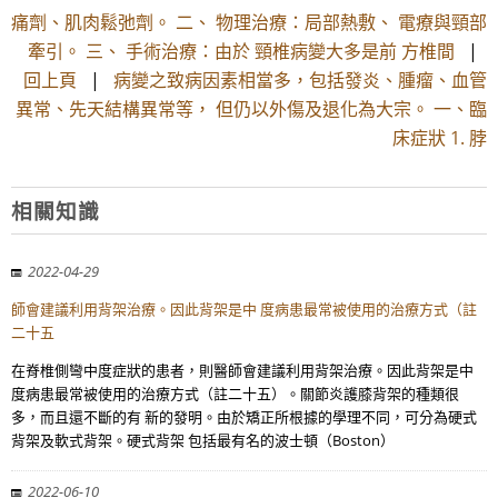
痛劑、肌肉鬆弛劑。 二、 物理治療：局部熱敷、 電療與頸部
牽引。 三、 手術治療：由於 頸椎病變大多是前 方椎間
|
回上頁
|
病變之致病因素相當多，包括發炎、腫瘤、血管
異常、先天結構異常等， 但仍以外傷及退化為大宗。 一、臨
床症狀 1. 脖
相關知識
2022-04-29
師會建議利用背架治療。因此背架是中 度病患最常被使用的治療方式（註
二十五
在脊椎側彎中度症狀的患者，則醫師會建議利用背架治療。因此背架是中
度病患最常被使用的治療方式（註二十五）。關節炎護膝背架的種類很
多，而且還不斷的有 新的發明。由於矯正所根據的學理不同，可分為硬式
背架及軟式背架。硬式背架 包括最有名的波士頓（Boston）
2022-06-10