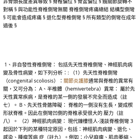
非骨頭長度差異導致 § 脊椎偏位 § 骨盆偏位 § 髖關節旋轉不
對稱 § 與功能性脊椎側彎無關 脊椎側彎疼痛總結 結構型側彎
§ 可能會造成疼痛 § 退化型脊椎側彎 § 所有類型的側彎在成年
過後 §
1、非自發性脊椎側彎： 包括先天性脊椎側彎、神經肌肉病
變及骨性病變，如下列分析：: （1）先天性脊椎側彎
（congenital scoliosis）：
關節炎護膝
通常與脊椎的異常有
關，又可分為： A、半椎體（hemivertebra）異常： 屬於先
天性異常疾病，是脊椎的某一側的發展不完全而造成（註
七）。 B、先天性骨骼障礙： 脊椎的一側沒有生長，變成楔
形狀脊椎。因此在側彎凹側的脊椎承受很大的 壓力（註
八）。 （2）神經肌肉病變： 現代鐘樓怪人-淺談脊椎側彎 3
起因於下列的某種特定原因，包括：神經肌肉病變、退化、
感染、腫瘤等病 症（註九）。例如：小兒麻痺、肌肉萎縮、