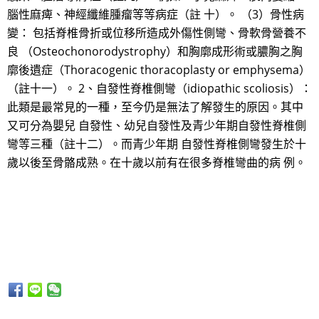
腦性麻痺、神經纖維腫瘤等等病症（註 十）。 （3）骨性病
變： 包括脊椎骨折或位移所造成外傷性側彎、骨軟骨營養不
良 （Osteochonorodystrophy）和胸廓成形術或膿胸之胸
廓後遺症（Thoracogenic thoracoplasty or emphysema）
（註十一）。 2、自發性脊椎側彎（idiopathic scoliosis）：
此類是最常見的一種，至今仍是無法了解發生的原因。其中
又可分為嬰兒 自發性、幼兒自發性及青少年期自發性脊椎側
彎等三種（註十二）。而青少年期 自發性脊椎側彎發生於十
歲以後至骨骼成熟。在十歲以前有在很多脊椎彎曲的病 例。