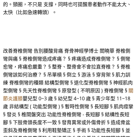
的。頸圈，不只是 支撐，同時也可提醒患者動作不能太大、
太快（比如急速轉頭）。
改善脊椎側彎 告別腰酸背痛 脊骨神經學博士 閻曉華 脊椎側
彎與痛 § 脊椎側彎造成疼痛？ § 疼痛造成脊椎側彎？ § 側彎
愈彎，疼痛愈嚴重？ § 整脊、整骨會不會拉直脊椎？ § 脊椎
側彎該如何治療？ § 吊單槓 § 倒立 § 游泳 § 穿背架 § 肌力訓
練 脊椎側彎的種類 結構型側彎 § 退化型脊椎側彎 § 神經肌肉
型側彎 § 先天性脊椎側彎 § 原發型 ( 不明原因 ) 脊椎側彎 §
關
節炎護膝
嬰兒型 0~3 歲 § 幼兒型 4~10 歲 § 青少年型 11~18
歲 非結構型 ( 功能型側彎 ) § 暫時性側彎 § 長短腳 § 肌肉痙攣
§ 發炎 § 椎間盤突出 功能性脊椎側彎 - 長短腳 § 結構性長短
腳 § 下肢骨頭長度不一致 § 發育異常或外傷骨折 § 造成骨盆
歪斜及脊椎側彎 § 利用鞋墊矯正 § 手術 § 功能性長短腳 § 並