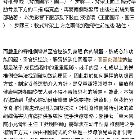
脊椎神 經（背面圖示，圖二）。 步驟二：背架正面上 緣對準
肋骨最下方約二指 幅寬處，再將兩側鬆緊帶 由後往前繞到腹
部粘著， 以免影響下腹部及下肢血 液循環（正面圖示，圖三
）。 步驟三：軟式背架上 方之兩條加強帶往前拉後 粘住，
而嚴重的脊椎側彎甚至會壓迫到身體 內的臟器，造成心肺功
能問題、胃食道逆流、腸胃道消化問題等，
關節炎護膝
這些
都是孩子 成長過程中的重重阻礙。棘手的是，七成以上的脊
椎側彎無法找到確切致病原因， 因此對於如何選擇適切處置
方式、制定妥善運動介入方針，是兒童照護領域中， 醫療與
健康照護相關從業人員不得不審慎思考的議題。 為此，本課
程邀請到「愛心婦幼健康聯盟 唐詠雯物理治療師」與我們分
享脊 椎側彎處理原則與調整技法，針對脊椎側彎所引起的軟
組織傷害與疼痛提供系統性 徒手治療策略；緊接著「臺大醫
院小兒骨科主任 王廷明醫師」將聚焦在幼年型脊 椎側彎之手
術矯正方式，透由相關術式的介紹進一步瞭解兒童脊椎側彎