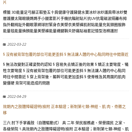
片
標籤 3D能量足弓腳正鞋墊五十肩健康守護鍺健水寶冰紗冰紗護肩帶冰紗雙
層護腰太陽眼鏡媽媽手小腿套影片手機抗輻射貼片抗UV抗電磁波隔離布拇
指外翻拇趾外翻眼罩網球肘緊身衣美塑衣美塑褲肌耐貼能量充氣頸圈服飾
能量毯能量煥顏能量美塑褲能量襪腱鞘炎舒痛貼袖套記憶型泡棉護肘
2022-03-22
§ 沒有被背架包覆的部位可能更歪斜 § 無法讓人體的中心點同時往中間靠近
§ 無法改變對正確姿勢的認知 § 容易失去矯正後的效果 § 矯正主要彎度、犧
牲次要彎度 § 沒有被背架包覆的部位可能更歪斜 § 無法讓人體的中心點同
時往中間靠近 § 穿上背架後，軀幹可能更加歪斜 § 使脊椎及其周圍的肌肉
變僵硬 背架可能造成的問題
2022-04-29
效期內之肢體障礙證明(檢附 正本驗證；新制第七類-神經、肌 肉、骨骼之
移
三六 肘下手掌義肢（自體驅動式） 具 二年 榮民服務處、榮譽國民 之家、
各級榮院 1.具效期內之肢體障礙證明(檢附 正本驗證；新制第七類-神經、肌