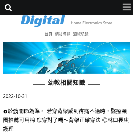
首頁
網站導覽
瀏覽紀錄
幼教相關知識
2022-10-31
於髖關節為準。 若穿背架感到疼痛不適時，醫療頸
圈推薦可用棉 您穿對了嗎～背架正確穿法 ◎林口長庚
護理