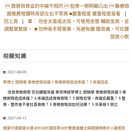
 肩膀與骨盆的中線不相同  肋骨一側明顯凸出  醫療頸
圈推薦彎腰時背部左右不等高 ■嚴重程度 嚴重程度是看
|
回上頁
|
車： 勿坐太遠或太低。可使用坐墊 輔助坐高，並
調整駕駛座。 ★勿伸長手臂駕車，另避免腰 酸背痛，可在腰
部放小軟
相關知識
2021-08-09
學博士 閻曉華 脊椎側彎與痛 § 脊椎側彎造成疼痛？ § 疼痛造成
改善脊椎側彎 告別腰酸背痛 脊骨神經學博士 閻曉華 脊椎側彎與痛 § 脊
椎側彎造成疼痛？ § 疼痛造成脊椎側彎？ § 側彎愈彎，疼痛愈嚴重？ § 整
脊、整骨會不會拉直脊椎？ § 脊椎側彎該如何治療？ § 吊單槓 § 倒立
2021-04-13
健康守護鍺健水寶冰紗冰紗護肩帶冰紗雙層護腰太陽眼鏡媽媽手小腿套影