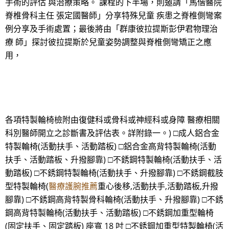
手術的評估 與治療策略。 課程的下半場，則邀請「馬偕醫院
脊椎骨科主任 張定國醫師」分享特殊兒童 疾患之脊椎側彎案
例分享及手術處置；最後將由「群康彼拉提斯彭伊君物理治
療 師」探討彼拉提斯於兒童姿勢調整與脊椎側彎矯正之應
用，
各項特製輪椅檢附由復健科或骨科或神經科或身障 醫療相關
科別醫師開立之診斷書及評估表。詳附錄一。) □成人鋁合金
特製輪椅(活動扶手、活動踏板) □鋁合金高背特製輪椅(活動
扶手、活動踏板、升撥腳靠) □不銹鋼特製輪椅(活動扶手、活
動踏板) □不銹鋼特製輪椅(活動扶手、升撥腳靠) □不銹鋼截肢
型特製輪椅(
醫療護腕推薦
重心後移,活動扶手,活動踏板,升撥
腳靠) □不銹鋼高背特製骨科輪椅(活動扶手、升撥腳靠) □不銹
鋼高背特製輪椅(活動扶手、活動踏板) □不銹鋼加重型輪椅
(固定扶手、固定踏板) 座寬 18 吋 □不銹鋼加重型特製輪椅(活