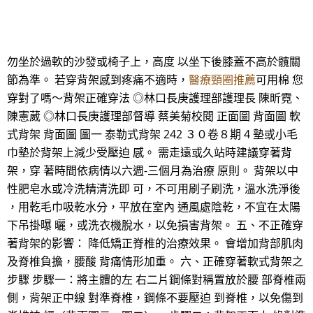
勿坐於過軟的沙發或椅子上，高度 以坐下後膝蓋不高於髖關
節為準。 若穿背架感到疼痛不適時，
醫療頸圈推薦
可用棉 您
穿對了嗎～背架正確穿法 ◎林口長庚護理部護理長 陳昕霓、
陳憲葳 ◎林口長庚護理部督導 蔡美菊校閱 正面圖 背面圖 軟
式背架 背面圖 圖一 泰勒式背架 242 ３０卷８期 4 墊或小毛
巾墊於背架上減少受壓迫 感。 需走遠或久站時建議穿著背
架，穿 著時間依病情以六週-三個月為治療 原則。 背架以中
性肥皂水或冷洗精清洗即 可，不可用刷子刷洗，溫水洗淨後
，用乾毛巾吸乾水分，平放在室內 通風處陰乾，不宜在太陽
下吊掛曝 曬，或洗衣機脫水，以免損害背架。 五、不正確穿
著背架的影響： 降低矯正脊椎的治療效果。 會增加背部肌肉
及脊椎負擔，腰酸 背痛情形加重。 六、正確穿著軟式背架之
步驟 步驟一：將主體的左 右二片鋼條對稱置放於腰 部脊椎兩
側，背架正中線 對準脊椎，鋼條不要壓迫 到脊椎，以免傷到