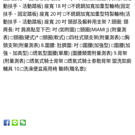
動扶手、活動踏板) 座寬 18 吋 □不銹鋼加寬加重型輪椅(固定
扶手、固定踏板) 座寬 20 吋 □不銹鋼加寬加重型特製輪椅(活
動扶手、活動踏板) 座寬 20 吋 頸部及軀幹用支架 7.頸圈: 頸
周長: 吋 肩高點至下巴: 吋 (如附圖) □頸圈(MIAMI J) (附量測
表) □頸圈(硬式)* □頸圈(軟式) □四柱式頸支架(附量測表) □胸
頸支架(附量測表) 8.圍腰: 肚臍圍: 吋 □圍腰(加強型) □圍腰(加
強、加高型) □透氣型圍腰(單層) (圍腰類需附量測表) 9.背架
(附量測表) □透氣式騎士背架 □透氣式騎士泰勒背架 盥洗如廁
輔具 10.□洗澡便盆兩用椅 醫師(職名章):