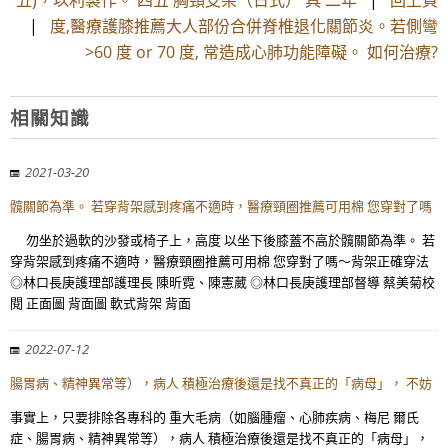
五)，以利製作。 四五 胸頸支架（日式） 具 二年
|
回上頁
|
度,醫療護膝推薦大人部份合併脊椎退化關節炎。若側彎
>60 度 or 70 度, 常造成心肺功能障礙。 如何治療?
相關知識
2021-03-20
髖關節為準。 若穿背架感到疼痛不適時，醫療頸圈推薦可用棉 您穿對了嗎
勿坐於過軟的沙發或椅子上，高度 以坐下後膝蓋不高於髖關節為準。 若
穿背架感到疼痛不適時，醫療頸圈推薦可用棉 您穿對了嗎～背架正確穿法
◎林口長庚護理部護理長 陳昕霓、陳憲葳 ◎林口長庚護理部督導 蔡美菊校
閱 正面圖 背面圖 軟式背架 背面
2022-07-12
腸胃病、精神異常等），病人 積極治療後還是找不真正的「病母」， 不妨
事實上，只要排除各專科的 重大毛病（如腦腫瘤、心肺疾病、梅尼 爾氏
症、腸胃病、精神異常等），病人 積極治療後還是找不真正的「病母」，