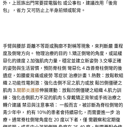
外，上班族出門常要提電腦包 或公事包，建議改用「後背
包」，省力 又可防止上半身前傾或駝背。
手臂與腰部 距離不等距或胸廓不對稱等現象，來判斷嚴 重程
度及側彎方向。 物理治療的目的 1.矯正側彎的角度，或延緩
惡化的速度 2.加強肌肉力量，穩定並建立新姿勢 3.交導正確
的姿勢與生活習慣，預防脊柱側 彎惡化 4 改善脊柱側彎的後
遺症，如腰痠背痛或疲勞 等症狀 治療計畫 1.熱敷：放鬆軟組
織 2.功能性電刺激：強化击側不足之肌力或放 鬆凹側僵硬之
肌肉 3.
關節炎護膝
伸展運動：放鬆凹側僵硬之組織 4.肌力訓
練：強化击側肌力不足的肌肉 5.穿戴矯正背架或手術治療之
轉介建議 禁忌與注意事項： 一般而言，被診斷為脊柱側彎的
青少年中， 約有 10％的患者會持續惡化，而需要進一步 治
療。通常脊柱側彎角度在 20 度以下者，僅 需觀察和定期復