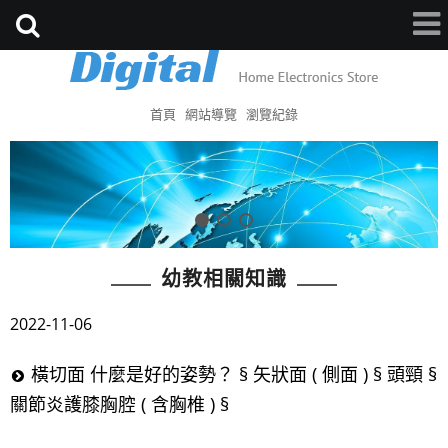
首頁
網站導覽
瀏覽紀錄
幼教相關知識
2022-11-06
橫切面 什麼是好的姿勢？ § 矢狀面 ( 側面 ) § 頭頸 §
關節炎護膝胸腔 ( 含胸椎 ) §