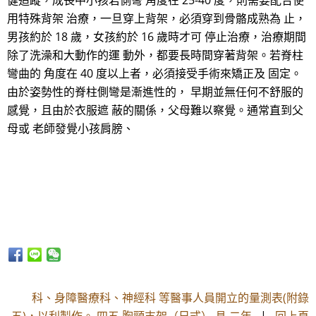
健追蹤，成長中小孩若側彎 角度在 25-40 度，則需要配合使
用特殊背架 治療，一旦穿上背架，必須穿到骨骼成熟為 止，
男孩約於 18 歲，女孩約於 16 歲時才可 停止治療，治療期間
除了洗澡和大動作的運 動外，都要長時間穿著背架。若脊柱
彎曲的 角度在 40 度以上者，必須接受手術來矯正及 固定。
由於姿勢性的脊柱側彎是漸進性的， 早期並無任何不舒服的
感覺，且由於衣服遮 蔽的關係，父母難以察覺。通常直到父
母或 老師發覺小孩肩膀、
科、身障醫療科、神經科 等醫事人員開立的量測表(附錄