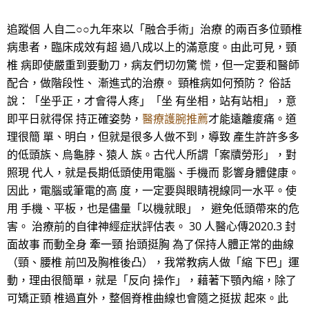
追蹤個 人自二○○九年來以「融合手術」治療 的兩百多位頸椎
病患者，臨床成效有超 過八成以上的滿意度。由此可見，頸
椎 病即使嚴重到要動刀，病友們切勿驚 慌，但一定要和醫師
配合，做階段性、 漸進式的治療。 頸椎病如何預防？ 俗話
說：「坐乎正，才會得人疼」「坐 有坐相，站有站相」，意
即平日就得保 持正確姿勢，
醫療護腕推薦
才能遠離痠痛。道
理很簡 單、明白，但就是很多人做不到，導致 產生許許多多
的低頭族、烏龜脖、猿人 族。古代人所謂「案牘勞形」，對
照現 代人，就是長期低頭使用電腦、手機而 影響身體健康。
因此，電腦或筆電的高 度，一定要與眼睛視線同一水平。使
用 手機、平板，也是儘量「以機就眼」， 避免低頭帶來的危
害。 治療前的自律神經症狀評估表。 30 人醫心傳2020.3 封
面故事 而動全身 牽一頸 抬頭挺胸 為了保持人體正常的曲線
（頸、腰椎 前凹及胸椎後凸），我常教病人做「縮 下巴」運
動，理由很簡單，就是「反向 操作」，藉著下顎內縮，除了
可矯正頸 椎過直外，整個脊椎曲線也會隨之挺拔 起來。此