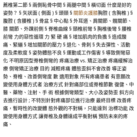
薦椎第二節 § 兩側恥骨中間 § 兩腿中間 § 橫切面 什麼是好的
姿勢？ § 矢狀面 ( 側面 ) § 頭頸 §
關節炎護膝
胸腔 ( 含胸椎 ) §
腹腔 ( 含腰椎 ) § 骨盆 § 中心點 § 外耳道、肩關節、髖關節、
膝 關節、外踝前側 § 脊椎曲線 § 頸椎前彎 § 胸椎後彎 § 腰椎
前彎 力的惡性循環 力 緊 硬 痛 § 增加肌肉的負擔 § 造成酸
痛、緊繃 § 增加關節的壓力 § 退化、骨刺 § 失去彈性、活動
度及柔軟度 § 姿勢體態不良 § 運動或工作傷害 § 導致側彎惡
化 不明原因型脊椎側彎的 疼痛治療 vs. 矯正治療 疼痛緩解治
療 側彎矯正治療 目的 減輕疼痛 體態歪斜不會改善 導正姿
勢、脊椎、改善側彎度 數 適用對象 所有疼痛患者 有意願改
變使用身體方式者 治療方式 針對痛部位或脊椎節數 復健、中
醫、藥物、注射、手 術 根據側彎類型、大小及姿勢歪 斜方向
去進行設計 ; 不特別針對疼痛部位進行治療 最終目標 改善疼
痛，暫時性的改變體 態外觀的不對稱，只能達到 治標功能 改
變使用身體方式 讓脊椎及身體達成平衡對稱 預防未來的疼
痛、