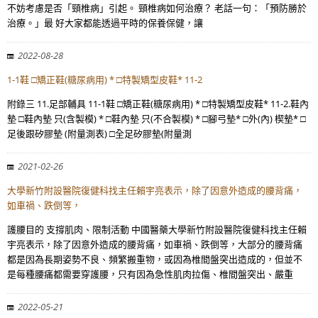
不妨考慮是否「頸椎病」引起。 頸椎病如何治療？ 老話一句：「預防勝於
治療。」最 好大家都能透過平時的保養保健，讓
2022-08-28
1-1鞋 □矯正鞋(糖尿病用) * □特製矯型皮鞋* 11-2
附錄三 11.足部輔具 11-1鞋 □矯正鞋(糖尿病用) * □特製矯型皮鞋* 11-2.鞋內
墊 □鞋內墊 只(含製模) * □鞋內墊 只(不合製模) * □腳弓墊* □外(內) 楔墊* □
足後跟矽膠墊 (附量測表) □全足矽膠墊(附量測
2021-02-26
大學新竹附設醫院復健科找主任賴宇亮表示，除了因意外造成的腰背痛，
如車禍、跌倒等，
護腰目的 支撐肌肉、限制活動 中國醫藥大學新竹附設醫院復健科找主任賴
宇亮表示，除了因意外造成的腰背痛，如車禍、跌倒等，大部分的腰背痛
都是因為長期姿勢不良、頻繁搬重物，或因為椎間盤突出造成的，但並不
是每種腰痛都需要穿護腰，只有因為急性肌肉拉傷、椎間盤突出、嚴重
2022-05-21