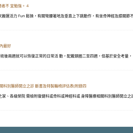
不 宜勉強。 4
. 本次搬運活力 Fun 鬆操，有關彎腰著地及垂直上下跳動作，有坐骨神經及膝關節
內最好
手術後兩週就可以恢復正常的日常活 動，配戴頸圈二至四週，但基於安全考量，
關科別醫師開立之診 斷書及特製輪椅評估表(附錄四
 之家、各級榮院 需檢附復健科或骨科或神經科或 身障醫療相關科別醫師開立之診