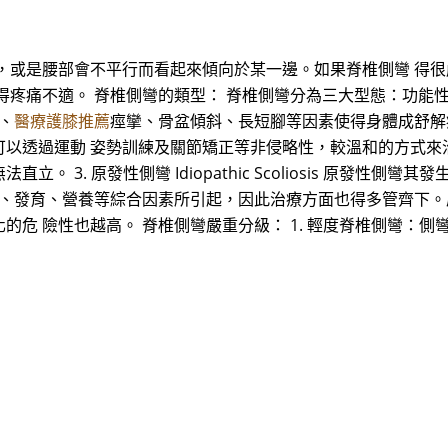
，或是腰部會不平行而看起來傾向於某一邊。如果脊椎側彎 得
疼痛不適。 脊椎側彎的類型： 脊椎側彎分為三大型態：功能性、
傷、
醫療護膝推薦
痙攣、骨盆傾斜、長短腳等因素使得身體成舒解
動 姿勢訓練及關節矯正等非侵略性，較溫和的方式來治療。 2. 結構性
 3. 原發性側彎 Idiopathic Scoliosis 原發性
勢、發育、營養等綜合因素所引起，因此治療方面也得多管齊下。
 險性也越高。 脊椎側彎嚴重分級： 1. 輕度脊椎側彎：側彎 