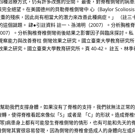
四種治療方式，仍有許多改進的空間。 最後，對脊椎側彎的病
全絕望。在美國德州的貝勒脊椎側彎中 心（Baylor Scoliosis C
相當嚴重的殘疾，因此尚有相當大的潛力來改善此種病症。」 （註
這個謎題。 肆●引註資料 註一、孫鴻明（2007）。分析胸椎
2007）。分析胸椎脊椎側彎術後結果之影響因子與臨床探討。私 
覺察能力與改善脊柱 側彎效果之研究。國立臺東大學教育研究所。頁
果之研究。國立臺東大學教育研究所。頁 40-42。 註五、林季
彎? 脊椎能幫助我們支撐身體，如果沒有了脊椎的支持，我們就無法正
轉，使得脊椎看起來像似「S」或者是 「C」的形狀。造成脊
裂等)病患身上都有可能發生脊椎側彎的情形，也有可能和先天的
脊椎側彎其實很容易發現，因為側彎的脊椎會造成人的身體向左或