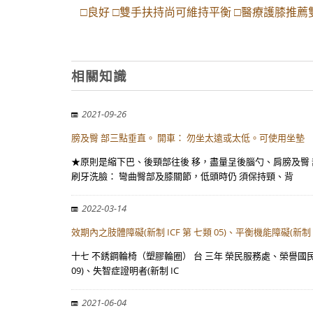
□良好 □雙手扶持尚可維持平衡 □醫療護膝推薦雙
相關知識
2021-09-26
膀及臀 部三點垂直。 開車： 勿坐太遠或太低。可使用坐墊
★原則是縮下巴、後頸部往後 移，盡量呈後腦勺、肩膀及臀 
刷牙洗臉： 彎曲臀部及膝關節，低頭時仍 須保持頸、背
2022-03-14
效期內之肢體障礙(新制 ICF 第 七類 05)、平衡機能障礙(新制
十七 不銹鋼輪椅（塑膠輪圈） 台 三年 榮民服務處、榮譽國民 之家
09)、失智症證明者(新制 IC
2021-06-04