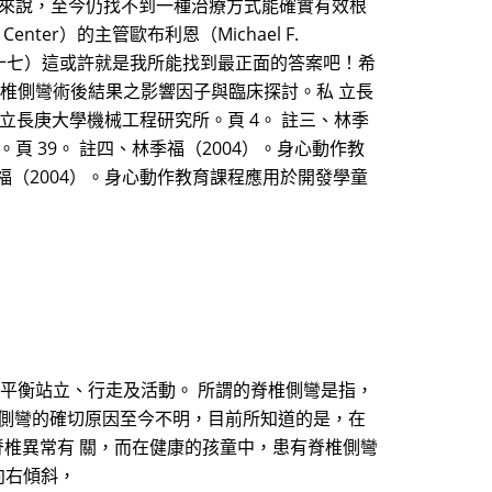
患來說，至今仍找不到一種治療方式能確實有效根
enter）的主管歐布利恩（Michael F.
三十七）這或許就是我所能找到最正面的答案吧！希
脊椎側彎術後結果之影響因子與臨床探討。私 立長
立長庚大學機械工程研究所。頁 4。 註三、林季
 39。 註四、林季福（2004）。身心動作教
福（2004）。身心動作教育課程應用於開發學童
常的平衡站立、行走及活動。 所謂的脊椎側彎是指，
椎側彎的確切原因至今不明，目前所知道的是，在
脊椎異常有 關，而在健康的孩童中，患有脊椎側彎
向右傾斜，