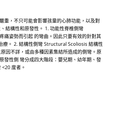
很嚴重，不只可能會影響孩童的心肺功能，以及對
結構性和原發性。 1. 功能性脊椎側彎
疼痛姿勢而引起 的彎曲。因此只要有效的針對其
側彎 Structural Scoliosis 結構性
側彎其發生原因不詳，或由多種因素集結所造成的側彎。原
原發性側 彎分成四大階段：嬰兒期、幼年期、發
<20 度者。