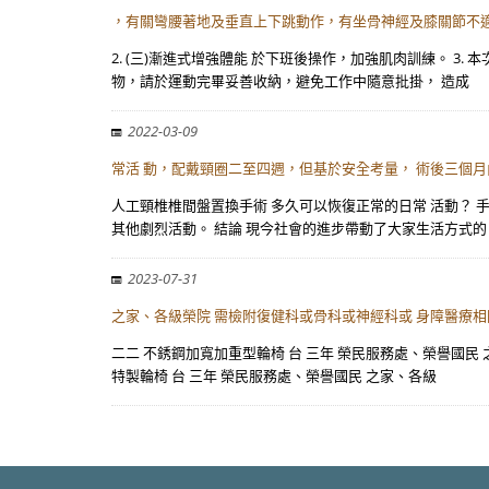
，有關彎腰著地及垂直上下跳動作，有坐骨神經及膝關節不適者
2. (三)漸進式增強體能 於下班後操作，加強肌肉訓練。 3
物，請於運動完畢妥善收納，避免工作中隨意批掛， 造成
2022-03-09
常活 動，配戴頸圈二至四週，但基於安全考量， 術後三個月
人工頸椎椎間盤置換手術 多久可以恢復正常的日常 活動？ 
其他劇烈活動。 結論 現今社會的進步帶動了大家生活方式的
2023-07-31
之家、各級榮院 需檢附復健科或骨科或神經科或 身障醫療相
二二 不銹鋼加寬加重型輪椅 台 三年 榮民服務處、榮譽國民
特製輪椅 台 三年 榮民服務處、榮譽國民 之家、各級