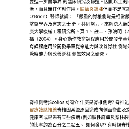
要進一步醫學界 的臨床研究及篩選。因此以上的
治，而且無任何副作用。
關節炎護膝
但並不是就該完
O'Brien）醫師就說： 「嚴重的脊椎側彎是
望醫學界及有志之士 們，共同努力，來解決人類的
庚大學機械工程研究所。頁 1。 註二、孫鴻明（
福（2004）。身心動作教育課程應用於開發學童
育課程應用於開發學童覺察能力與改善脊柱 側彎效
覺察能力與改善脊柱 側彎效果之研究。
脊椎側彎(Scoliosis)簡介 什麼是脊椎側
醫療護膝推薦
脊椎因某些原因造成向側面彎曲及旋
健康者或是患有某些疾病 (例如腦性麻痺及脊柱
的比率約為百分之二點五。 如何發現? 有時候