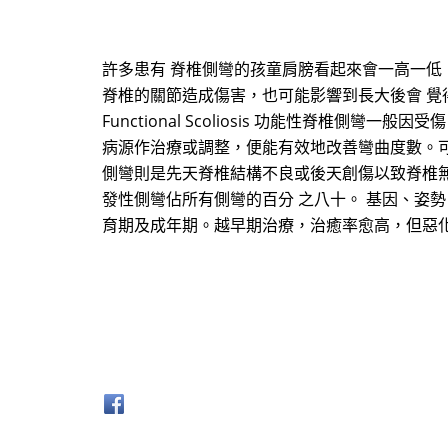
許多患有 脊椎側彎的孩童肩膀看起來會一高一低
脊椎的關節造成傷害，也可能影響到長大後會 覺得
Functional Scoliosis 功能性脊椎側彎一般因受
病源作治療或調整，便能有效地改善彎曲度數。可以透過運
側彎則是先天脊椎結構不良或後天創傷以致脊椎無法直立。
發性側彎佔所有側彎的百分 之八十。 基因、姿
育期及成年期。越早期治療，治癒率愈高，但惡化的危