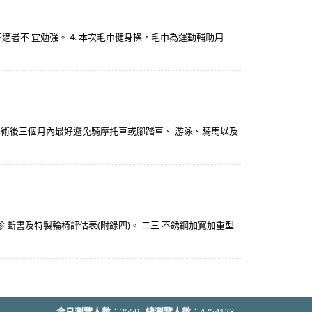
不適者不 宜勉強。 4. 本次毛巾健身操，毛巾為運動輔助用
 術後三個月內最好避免騎摩托車或腳踏車、 游泳、騎馬以及
 斷書及特製輪椅評估表(附錄四)。 二三 不銹鋼加寬加重型
今日瀏覽人數：
2559
總瀏覽人數：
4754123