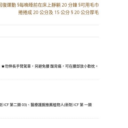
復運動 §每晚睡前在床上靜躺 20 分鐘 §可用毛巾
捲捲成 20 公分及 15 公分 § 20 公分厚毛
。 ★勿伸長手臂駕車，另避免腰 酸背痛，可在腰部放小軟枕。
CF 第二類 03)、醫療護腕推薦植物人(新制 ICF 第 一類