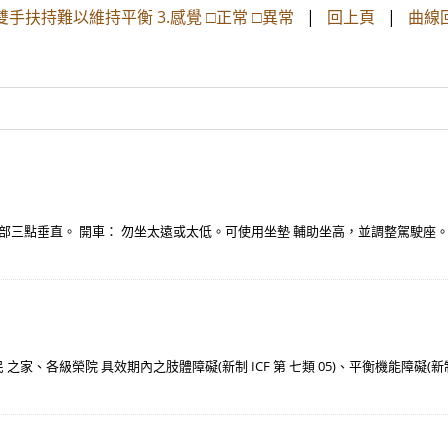
手扶持難以維持平衡 3.感覺 □正常 □異常
|
回上頁
|
曲線回
部三點垂直。 開車： 勿坐太遠或太低。可使用坐墊 輔助坐高，並調整駕駛座
、各級榮院 具效期內之肢體障礙(新制 ICF 第 七類 05)、平衡機能障礙(新制 I