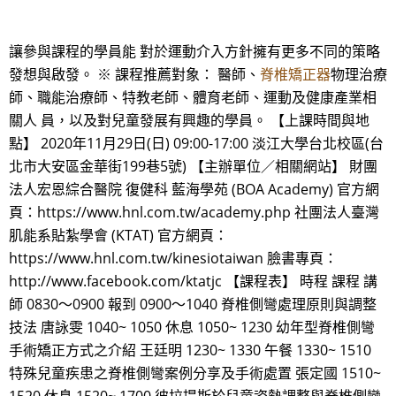
讓參與課程的學員能 對於運動介入方針擁有更多不同的策略
發想與啟發。 ※ 課程推薦對象： 醫師、
脊椎矯正器
物理治療
師、職能治療師、特教老師、體育老師、運動及健康產業相
關人 員，以及對兒童發展有興趣的學員。 【上課時間與地
點】 2020年11月29日(日) 09:00-17:00 淡江大學台北校區(台
北市大安區金華街199巷5號) 【主辦單位／相關網站】 財團
法人宏恩綜合醫院 復健科 藍海學苑 (BOA Academy) 官方網
頁：https://www.hnl.com.tw/academy.php 社團法人臺灣
肌能系貼紮學會 (KTAT) 官方網頁：
https://www.hnl.com.tw/kinesiotaiwan 臉書專頁：
http://www.facebook.com/ktatjc 【課程表】 時程 課程 講
師 0830～0900 報到 0900～1040 脊椎側彎處理原則與調整
技法 唐詠雯 1040~ 1050 休息 1050~ 1230 幼年型脊椎側彎
手術矯正方式之介紹 王廷明 1230~ 1330 午餐 1330~ 1510
特殊兒童疾患之脊椎側彎案例分享及手術處置 張定國 1510~