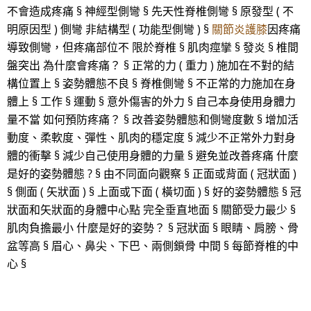
不會造成疼痛 § 神經型側彎 § 先天性脊椎側彎 § 原發型 ( 不
明原因型 ) 側彎 非結構型 ( 功能型側彎 ) §
關節炎護膝
因疼痛
導致側彎，但疼痛部位不 限於脊椎 § 肌肉痙攣 § 發炎 § 椎間
盤突出 為什麼會疼痛？ § 正常的力 ( 重力 ) 施加在不對的結
構位置上 § 姿勢體態不良 § 脊椎側彎 § 不正常的力施加在身
體上 § 工作 § 運動 § 意外傷害的外力 § 自己本身使用身體力
量不當 如何預防疼痛？ § 改善姿勢體態和側彎度數 § 增加活
動度、柔軟度、彈性、肌肉的穩定度 § 減少不正常外力對身
體的衝擊 § 減少自己使用身體的力量 § 避免並改善疼痛 什麼
是好的姿勢體態 ? § 由不同面向觀察 § 正面或背面 ( 冠狀面 )
§ 側面 ( 矢狀面 ) § 上面或下面 ( 橫切面 ) § 好的姿勢體態 § 冠
狀面和矢狀面的身體中心點 完全垂直地面 § 關節受力最少 §
肌肉負擔最小 什麼是好的姿勢？ § 冠狀面 § 眼睛、肩膀、骨
盆等高 § 眉心、鼻尖、下巴、兩側鎖骨 中間 § 每節脊椎的中
心 §