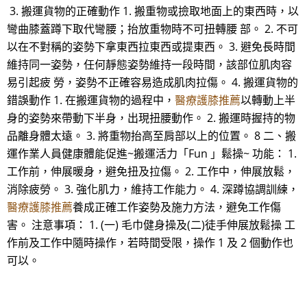
3. 搬運貨物的正確動作 1. 搬重物或撿取地面上的東西時，以
彎曲膝蓋蹲下取代彎腰；抬放重物時不可扭轉腰 部。 2. 不可
以在不對稱的姿勢下拿東西拉東西或提東西。 3. 避免長時間
維持同一姿勢，任何靜態姿勢維持一段時間，該部位肌肉容
易引起疲 勞，姿勢不正確容易造成肌肉拉傷。 4. 搬運貨物的
錯誤動作 1. 在搬運貨物的過程中，
醫療護膝推薦
以轉動上半
身的姿勢來帶動下半身，出現扭腰動作。 2. 搬運時握持的物
品離身體太遠。 3. 將重物抬高至肩部以上的位置。 8 二、搬
運作業人員健康體能促進~搬運活力「Fun 」鬆操~ 功能： 1.
工作前，伸展暖身，避免扭及拉傷。 2. 工作中，伸展放鬆，
消除疲勞。 3. 強化肌力，維持工作能力。 4. 深蹲協調訓練，
醫療護膝推薦
養成正確工作姿勢及施力方法，避免工作傷
害。 注意事項： 1. (一) 毛巾健身操及(二)徒手伸展放鬆操 工
作前及工作中隨時操作，若時間受限，操作 1 及 2 個動作也
可以。