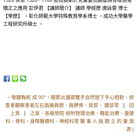
1520 休息 1520~ 1700 彼拉提斯於兒童姿勢調整與脊椎側彎
矯正之應用 彭伊君 【講師簡介】 講師 學經歷 唐詠雯 博士
【學歷】 ・彰化師範大學特殊教育學系博士 ・成功大學醫學
工程研究所碩士 ・
，彎腰鞠躬 成 90°，關節炎護膝雙手自然放下手心相對，檢
查者觀察患者左右兩邊肩膀、肩胛骨、背部、 腰部等
|
回
上頁
|
之家、各級榮院 檢附物理治療、職能治療、復健
科、骨科、身障醫療科、神經科等 醫 事 人 員 開 立 的 量 測
表 (