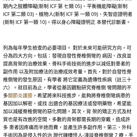
期內之肢體障礙(新制 ICF 第 七類 05)、平衡機能障礙(新制
ICF 第二類 03)、植物人(新制 ICF 第 一類 09)、失智症證明者
(新制 ICF 第一類 10)，得以身心障礙證明正 本替代診斷書。
列為每年學生檢查的必要項目。 對於未來可能研究方向，可
分為四大方向，包括：發現自發性脊椎側彎的 病因、改良並
提高背架的治療效果、骨科手術技術的進步以減低對患者的
副作用 以及附加療法的治療成效考量。首先，對於自發性脊
椎側彎的發生原因，有學者 將它定義為遺傳性疾病（註三十
六）。就目前為止，學者從基因觀點研究脊椎側 彎問題的不
多
關節炎護膝
，希望將來科技進步，能夠將脊椎側彎病患的
基因加以解密，或找 出適合的基因療法或發明藥物，希望能
加以減緩脊椎側彎的惡化問題。其次，背 架的矯正方式及材
質也是有改進的空間，多數的背架都需長期的穿戴，造成許
多 患者因疼痛而半途而費，並產生許多副作用。第三、外科
手術因為是侵入性的治 現代鐘樓怪人-淺談脊椎側彎 7 療，手