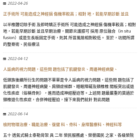
2022-04-26
正手術所 可能造成之神經損 傷機率較高；相對 地，若能早期診斷 並且
以半椎體切除手術 及即時矯正手術所 可能造成之神經損 傷機率較高；相對
地，若能早期診斷 並且早期治療，關節炎護膝可 採用 原位融合（in situ
fusion）或是生長板固定手術，則其 所冒風險相對較低。 至於，坊間所謂
的整脊術、民俗療法
2022-04-12
人詬病的視力問題，這些問 題包括了肌腱發炎、周邊神經病變、
低頭族後續所衍生的問題不單單是令人詬病的視力問題，這些問 題包括了
肌腱發炎、周邊神經病變、肩頸症候群、睡眠障礙及頸椎椎 間板突出或退
化性疾症（俗稱骨刺），進而造成神經壓迫等。上述問 題最嚴重的莫過於
頸椎退化性疾症，合併神經壓迫，接下來我們就針 對此問題
2022-06-14
檢附物理治療、職能治療、復健 科、骨科、身障醫療科、神經科等
五十 透氣式騎士泰勒背架 具 二年 榮民服務處、榮譽國民 之家、各級榮院