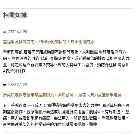
相關知識
2021-02-06
重程度及側彎方向。 物理治療的目的 1.矯正側彎的角
手臂與腰部 距離不等距或胸廓不對稱等現象，來判斷嚴 重程度及側彎方
向。 物理治療的目的 1.矯正側彎的角度，或延緩惡化的速度 2.加強肌肉力
量，穩定並建立新姿勢 3.交導正確的姿勢與生活習慣，預防脊柱側 彎惡化
4 改善脊柱側
2022-08-25
造成肌腱過度使用產生肌腱炎。有局部腫、 壓痛、用力或活動手腕有
五、手腕疼痛 (一) 成因： 搬運過程韌帶受到太大外力拉扯易形成扭傷。長
期重複動作，醫療護膝推薦造成肌腱過度使用產生肌腱炎。有局部腫、 壓
痛、用力或活動手腕有痛感、無法用力、關節活動受阻。 手腕過度使用，
產生通往手部的神經受到手腕部位肌腱腫脹變粗，醫療