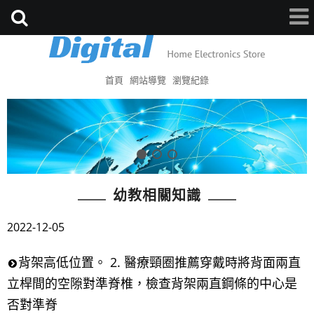
首頁
網站導覽
瀏覽紀錄
幼教相關知識
2022-12-05
背架高低位置。 2. 醫療頸圈推薦穿戴時將背面兩直
立桿間的空隙對準脊椎，檢查背架兩直鋼條的中心是
否對準脊